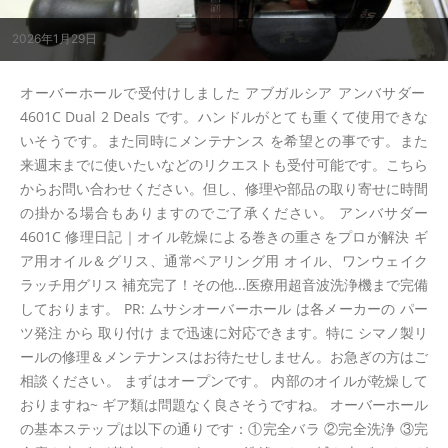
2026年1月29日
オーバーホールで受付けしました アブガルシア アンバサダー
4601C Dual 2 Deals です。ハンドルがとても重くて使用できな
いそうです。また同時にメンテナンス を希望との事です。また
来週末までに使いたいなどのリクエストも受付可能です。こちら
からお問い合わせください。但し、修理や部品の取り寄せに時間
の掛かる場合もありますのでご了承ください。 アンバサダー
4601C 修理日記｜オイル乾燥による巻きの重さをプロが解決 ギ
ア用オイル＆グリス、通常ベアリング用 オイル、ワンウェイク
ラッチ用グリス 補充完了！その他...医療用超音波洗浄機まで完備
しております。 PR: ムサシオーバーホール は各メーカーの パー
ツ発注 から 取り付け まで迅速に対応できます。特に シマノ製リ
ールの修理＆メンテナンスはお待たせしません。お急ぎの方はご
相談ください。 まずはオープンです。 内部のオイルが乾燥して
おりますね~ ギア類は問題なく良さそうですね。 オーバーホール
の基本ステップは以下の通りです：①完全バラ ②完全洗浄 ③完