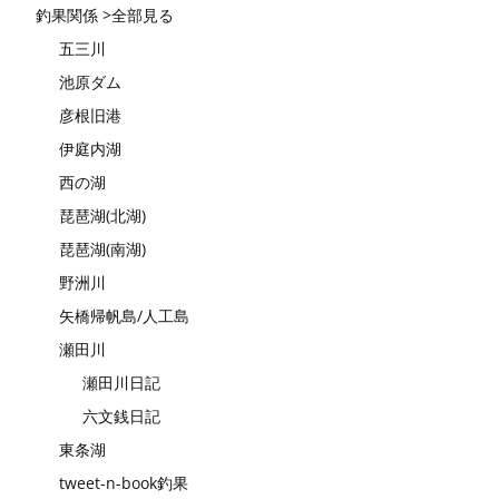
釣果関係 >全部見る
五三川
池原ダム
彦根旧港
伊庭内湖
西の湖
琵琶湖(北湖)
琵琶湖(南湖)
野洲川
矢橋帰帆島/人工島
瀬田川
瀬田川日記
六文銭日記
東条湖
tweet-n-book釣果