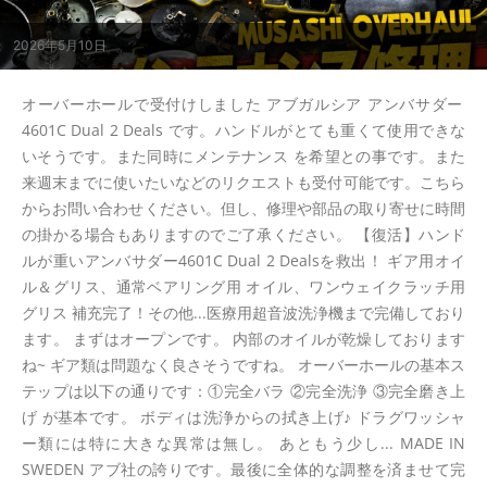
2026年5月10日
オーバーホールで受付けしました アブガルシア アンバサダー
4601C Dual 2 Deals です。ハンドルがとても重くて使用できな
いそうです。また同時にメンテナンス を希望との事です。また
来週末までに使いたいなどのリクエストも受付可能です。こちら
からお問い合わせください。但し、修理や部品の取り寄せに時間
の掛かる場合もありますのでご了承ください。 【復活】ハンド
ルが重いアンバサダー4601C Dual 2 Dealsを救出！ ギア用オイ
ル＆グリス、通常ベアリング用 オイル、ワンウェイクラッチ用
グリス 補充完了！その他...医療用超音波洗浄機まで完備しており
ます。 まずはオープンです。 内部のオイルが乾燥しております
ね~ ギア類は問題なく良さそうですね。 オーバーホールの基本ス
テップは以下の通りです：①完全バラ ②完全洗浄 ③完全磨き上
げ が基本です。 ボディは洗浄からの拭き上げ♪ ドラグワッシャ
ー類には特に大きな異常は無し。 あともう少し... MADE IN
SWEDEN アブ社の誇りです。最後に全体的な調整を済ませて完