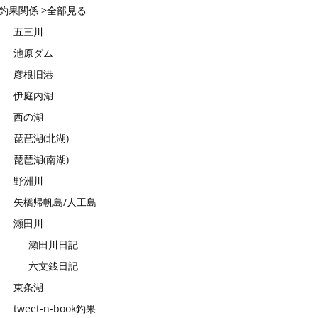
釣果関係 >全部見る
五三川
池原ダム
彦根旧港
伊庭内湖
西の湖
琵琶湖(北湖)
琵琶湖(南湖)
野洲川
矢橋帰帆島/人工島
瀬田川
瀬田川日記
六文銭日記
東条湖
tweet-n-book釣果