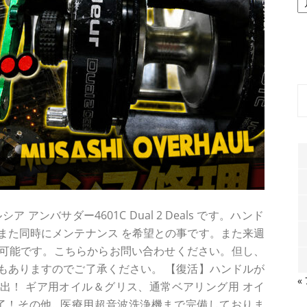
ー
カ
イ
ブ
アンバサダー4601C Dual 2 Deals です。ハンド
また同時にメンテナンス を希望との事です。また来週
可能です。こちらからお問い合わせください。但し、
もありますのでご了承ください。 【復活】ハンドルが
«
alsを救出！ ギア用オイル＆グリス、通常ベアリング用 オイ
！その他...医療用超音波洗浄機まで完備しておりま