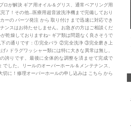
プロが解決 ギア用オイル＆グリス、通常ベアリング用
完了！その他...医療用超音波洗浄機まで完備しており
ーカーの パーツ発注 から 取り付け まで迅速に対応でき
テナンスはお待たせしません。お急ぎの方はご相談くだ
ルが乾燥しておりますね~ ギア類は問題なく良さそうで
下の通りです：①完全バラ ②完全洗浄 ③完全磨き上
上げ♪ ドラグワッシャー類には特に大きな異常は無し。
EN アブ社の誇りです。最後に全体的な調整を済ませて完成で
グ代金 でした。リールのオーバーホール＆メンテナンス、
切に！修理オーバーホールの申し込みは こちら から