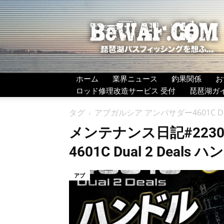
BeWAF
(ビ
ワ
エ
フ）
ホーム
業界ニュース
釣果関係
お
ロッド修理改造サービス 受付
琵琶湖ガ
タグ
アブガルシア アンバサダー4601C D
メンテナンス日記#2230
4601C Dual 2 Dea
アブ