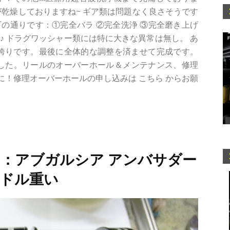
が乾燥しておりますね~ ギア類は問題なく良さそうです
の通りです：①完全バラ ②完全洗浄 ③完全磨き上げ
♪ ドラグワッシャー類には特に大きな異常は無し。 あ
 アブ社の誇りです。最後に全体的な調整を済ませて完成です。
金 でした。リールのオーバーホール＆メンテナンス、修理
！修理オーバーホールの申し込みは こちら からお願
：アブガルシア アンバサダー
ハンドル重い