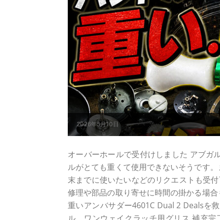
2026年5月10日
オーバーホールで受付けしました アブガルシア 
ルがとても重くて使用できないそうです。
末までに使いたいなどのリクエストも受付
修理や部品の取り寄せに時間の掛かる場合
重いアンバサダー4601C Dual 2 De
ル、ワンウェイクラッチ用グリス 補充完了