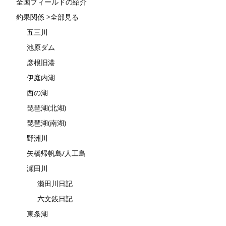
全国フィールドの紹介
釣果関係 >全部見る
五三川
池原ダム
彦根旧港
伊庭内湖
西の湖
琵琶湖(北湖)
琵琶湖(南湖)
野洲川
矢橋帰帆島/人工島
瀬田川
瀬田川日記
六文銭日記
東条湖