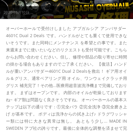
2026年5月10日
オーバーホールで受付けしました アブガルシア アンバサダー
4601C Dual 2 Deals です。ハンドルがとても重くて使用できな
いそうです。また同時にメンテナンス を希望との事です。また
来週末までに使いたいなどのリクエストも受付可能です。こちら
からお問い合わせください。但し、修理や部品の取り寄せに時間
の掛かる場合もありますのでご了承ください。 【復活】ハンド
ルが重いアンバサダー4601C Dual 2 Dealsを救出！ ギア用オイ
ル＆グリス、通常ベアリング用 オイル、ワンウェイクラッチ用
グリス 補充完了！その他...医療用超音波洗浄機まで完備しており
ます。 まずはオープンです。 内部のオイルが乾燥しております
ね~ ギア類は問題なく良さそうですね。 オーバーホールの基本ス
テップは以下の通りです：①完全バラ ②完全洗浄 ③完全磨き上
げ が基本です。 ボディは洗浄からの拭き上げ♪ ドラグワッシャ
ー類には特に大きな異常は無し。 あともう少し... MADE IN
SWEDEN アブ社の誇りです。最後に全体的な調整を済ませて完