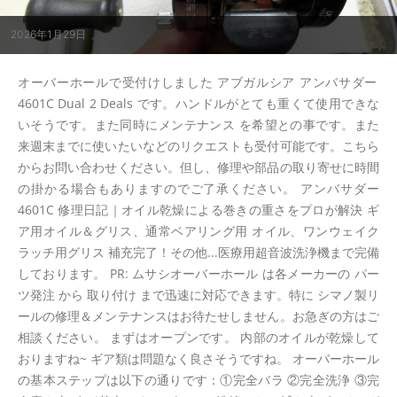
2026年1月29日
オーバーホールで受付けしました アブガルシア アンバサダー
4601C Dual 2 Deals です。ハンドルがとても重くて使用できな
いそうです。また同時にメンテナンス を希望との事です。また
来週末までに使いたいなどのリクエストも受付可能です。こちら
からお問い合わせください。但し、修理や部品の取り寄せに時間
の掛かる場合もありますのでご了承ください。 アンバサダー
4601C 修理日記｜オイル乾燥による巻きの重さをプロが解決 ギ
ア用オイル＆グリス、通常ベアリング用 オイル、ワンウェイク
ラッチ用グリス 補充完了！その他...医療用超音波洗浄機まで完備
しております。 PR: ムサシオーバーホール は各メーカーの パー
ツ発注 から 取り付け まで迅速に対応できます。特に シマノ製リ
ールの修理＆メンテナンスはお待たせしません。お急ぎの方はご
相談ください。 まずはオープンです。 内部のオイルが乾燥して
おりますね~ ギア類は問題なく良さそうですね。 オーバーホール
の基本ステップは以下の通りです：①完全バラ ②完全洗浄 ③完