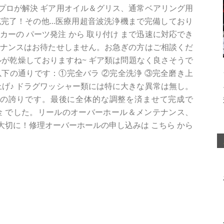
プロが解決 ギア用オイル＆グリス、通常ベアリング用
完了！その他...医療用超音波洗浄機まで完備しており
ーカーの パーツ発注 から 取り付け まで迅速に対応でき
テナンスはお待たせしません。お急ぎの方はご相談くだ
ルが乾燥しておりますね~ ギア類は問題なく良さそうで
下の通りです：①完全バラ ②完全洗浄 ③完全磨き上
上げ♪ ドラグワッシャー類には特に大きな異常は無し。
EN アブ社の誇りです。最後に全体的な調整を済ませて完成で
グ代金 でした。リールのオーバーホール＆メンテナンス、
切に！修理オーバーホールの申し込みは こちら から