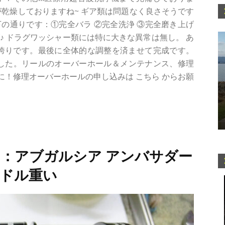
が乾燥しておりますね~ ギア類は問題なく良さそうです
の通りです：①完全バラ ②完全洗浄 ③完全磨き上げ
♪ ドラグワッシャー類には特に大きな異常は無し。 あ
 アブ社の誇りです。最後に全体的な調整を済ませて完成です。
金 でした。リールのオーバーホール＆メンテナンス、修理
！修理オーバーホールの申し込みは こちら からお願
：アブガルシア アンバサダー
ハンドル重い