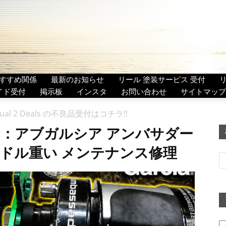
すすめ関係
最新のお知らせ
リール 塗装サービス 受付
イド受付
掲示板
インスタ
お問い合わせ
サイトマップ
ual 2 Deals の不良品受付はコチラ!!
：アブガルシア アンバサダー
ls ハンドル重い メンテナンス修理
ア