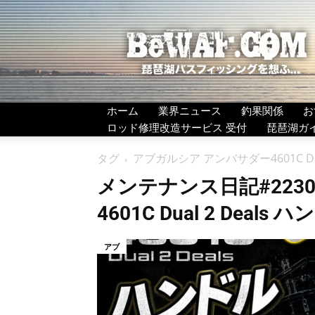
BeWAF
(ビ
ワ
エ
フ）
ホーム
業界ニュース
釣果関係
お
ロッド修理改造サービス 受付
琵琶湖ガ
タグ
アブガルシア アンバサダー4601C D
メンテナンス日記#2230
4601C Dual 2 Dea
アブ