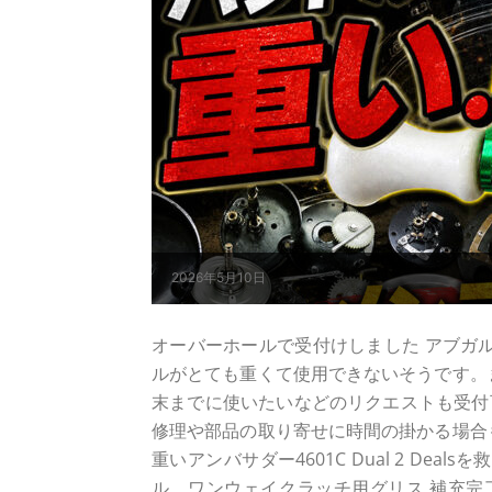
2026年5月10日
オーバーホールで受付けしました アブガルシア 
ルがとても重くて使用できないそうです。
末までに使いたいなどのリクエストも受付
修理や部品の取り寄せに時間の掛かる場合
重いアンバサダー4601C Dual 2 De
ル、ワンウェイクラッチ用グリス 補充完了