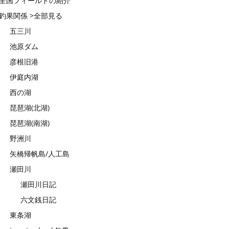
全国フィールドの紹介
釣果関係 >全部見る
五三川
池原ダム
彦根旧港
伊庭内湖
西の湖
琵琶湖(北湖)
琵琶湖(南湖)
野洲川
矢橋帰帆島/人工島
瀬田川
瀬田川日記
六文銭日記
東条湖