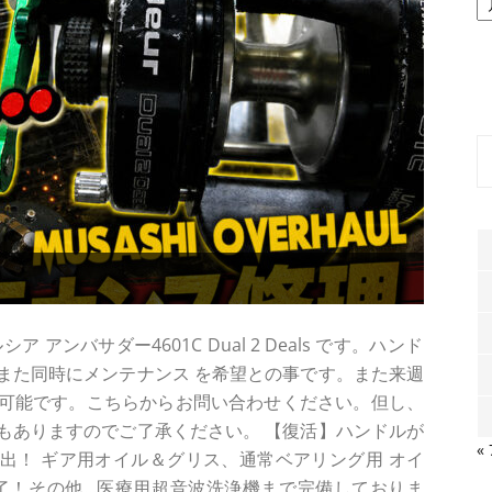
ー
カ
イ
ブ
アンバサダー4601C Dual 2 Deals です。ハンド
また同時にメンテナンス を希望との事です。また来週
可能です。こちらからお問い合わせください。但し、
もありますのでご了承ください。 【復活】ハンドルが
«
alsを救出！ ギア用オイル＆グリス、通常ベアリング用 オイ
！その他...医療用超音波洗浄機まで完備しておりま