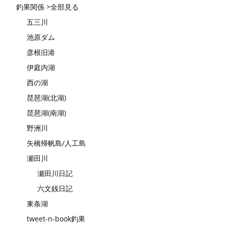
釣果関係 >全部見る
五三川
池原ダム
彦根旧港
伊庭内湖
西の湖
琵琶湖(北湖)
琵琶湖(南湖)
野洲川
矢橋帰帆島/人工島
瀬田川
瀬田川日記
六文銭日記
東条湖
tweet-n-book釣果