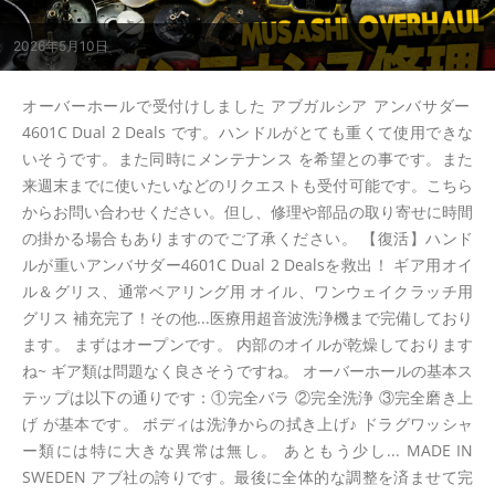
2026年5月10日
オーバーホールで受付けしました アブガルシア アンバサダー
4601C Dual 2 Deals です。ハンドルがとても重くて使用できな
いそうです。また同時にメンテナンス を希望との事です。また
来週末までに使いたいなどのリクエストも受付可能です。こちら
からお問い合わせください。但し、修理や部品の取り寄せに時間
の掛かる場合もありますのでご了承ください。 【復活】ハンド
ルが重いアンバサダー4601C Dual 2 Dealsを救出！ ギア用オイ
ル＆グリス、通常ベアリング用 オイル、ワンウェイクラッチ用
グリス 補充完了！その他...医療用超音波洗浄機まで完備しており
ます。 まずはオープンです。 内部のオイルが乾燥しております
ね~ ギア類は問題なく良さそうですね。 オーバーホールの基本ス
テップは以下の通りです：①完全バラ ②完全洗浄 ③完全磨き上
げ が基本です。 ボディは洗浄からの拭き上げ♪ ドラグワッシャ
ー類には特に大きな異常は無し。 あともう少し... MADE IN
SWEDEN アブ社の誇りです。最後に全体的な調整を済ませて完