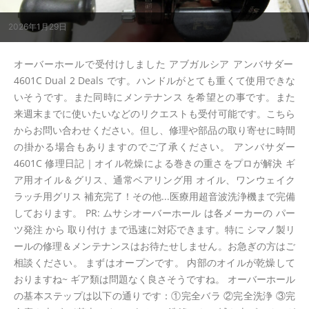
2026年1月29日
オーバーホールで受付けしました アブガルシア アンバサダー
4601C Dual 2 Deals です。ハンドルがとても重くて使用できな
いそうです。また同時にメンテナンス を希望との事です。また
来週末までに使いたいなどのリクエストも受付可能です。こちら
からお問い合わせください。但し、修理や部品の取り寄せに時間
の掛かる場合もありますのでご了承ください。 アンバサダー
4601C 修理日記｜オイル乾燥による巻きの重さをプロが解決 ギ
ア用オイル＆グリス、通常ベアリング用 オイル、ワンウェイク
ラッチ用グリス 補充完了！その他...医療用超音波洗浄機まで完備
しております。 PR: ムサシオーバーホール は各メーカーの パー
ツ発注 から 取り付け まで迅速に対応できます。特に シマノ製リ
ールの修理＆メンテナンスはお待たせしません。お急ぎの方はご
相談ください。 まずはオープンです。 内部のオイルが乾燥して
おりますね~ ギア類は問題なく良さそうですね。 オーバーホール
の基本ステップは以下の通りです：①完全バラ ②完全洗浄 ③完