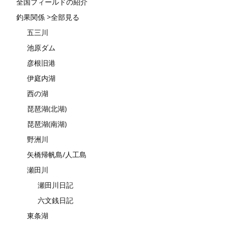
全国フィールドの紹介
釣果関係 >全部見る
五三川
池原ダム
彦根旧港
伊庭内湖
西の湖
琵琶湖(北湖)
琵琶湖(南湖)
野洲川
矢橋帰帆島/人工島
瀬田川
瀬田川日記
六文銭日記
東条湖