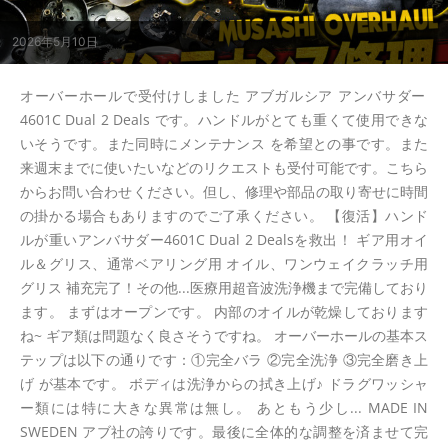
2026年5月10日
オーバーホールで受付けしました アブガルシア アンバサダー
4601C Dual 2 Deals です。ハンドルがとても重くて使用できな
いそうです。また同時にメンテナンス を希望との事です。また
来週末までに使いたいなどのリクエストも受付可能です。こちら
からお問い合わせください。但し、修理や部品の取り寄せに時間
の掛かる場合もありますのでご了承ください。 【復活】ハンド
ルが重いアンバサダー4601C Dual 2 Dealsを救出！ ギア用オイ
ル＆グリス、通常ベアリング用 オイル、ワンウェイクラッチ用
グリス 補充完了！その他...医療用超音波洗浄機まで完備しており
ます。 まずはオープンです。 内部のオイルが乾燥しております
ね~ ギア類は問題なく良さそうですね。 オーバーホールの基本ス
テップは以下の通りです：①完全バラ ②完全洗浄 ③完全磨き上
げ が基本です。 ボディは洗浄からの拭き上げ♪ ドラグワッシャ
ー類には特に大きな異常は無し。 あともう少し... MADE IN
SWEDEN アブ社の誇りです。最後に全体的な調整を済ませて完