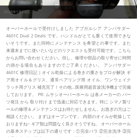
2026年1月29日
オーバーホールで受付けしました アブガルシア アンバサダー
4601C Dual 2 Deals です。ハンドルがとても重くて使用できな
いそうです。また同時にメンテナンス を希望との事です。また
来週末までに使いたいなどのリクエストも受付可能です。こちら
からお問い合わせください。但し、修理や部品の取り寄せに時間
の掛かる場合もありますのでご了承ください。 アンバサダー
4601C 修理日記｜オイル乾燥による巻きの重さをプロが解決 ギ
ア用オイル＆グリス、通常ベアリング用 オイル、ワンウェイク
ラッチ用グリス 補充完了！その他...医療用超音波洗浄機まで完備
しております。 PR: ムサシオーバーホール は各メーカーの パー
ツ発注 から 取り付け まで迅速に対応できます。特に シマノ製リ
ールの修理＆メンテナンスはお待たせしません。お急ぎの方はご
相談ください。 まずはオープンです。 内部のオイルが乾燥して
おりますね~ ギア類は問題なく良さそうですね。 オーバーホール
の基本ステップは以下の通りです：①完全バラ ②完全洗浄 ③完