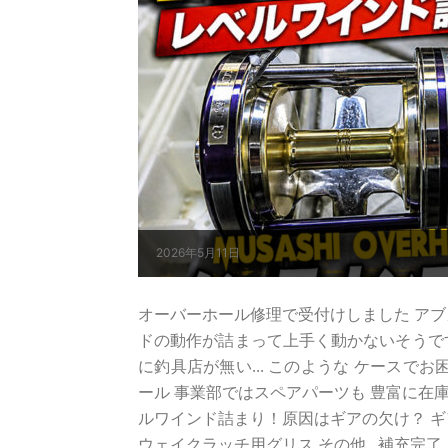
2026年5月11日
オーバーホール修理で受付けしました アブガ
ドの動作が詰まって上手く動かないそうです
に釣具店が無い... このような ケースで
ール 事業部ではスペアパーツも 豊富に在庫
ルワインド詰まり！原因はギアの欠け？ ギ
ウェイクラッチ用グリス その他...補充完