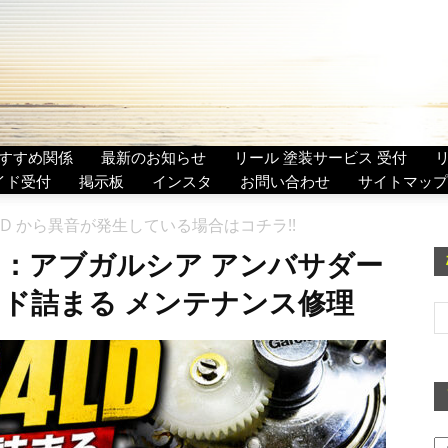
すすめ関係
最新のお知らせ
リール 塗装サービス 受付
イド受付
掲示板
インスタ
お問い合わせ
サイトマップ
C4LD から異音が発生している場合はコチラ!!
：アブガルシア アンバサダー
インド詰まる メンテナンス修理
ア