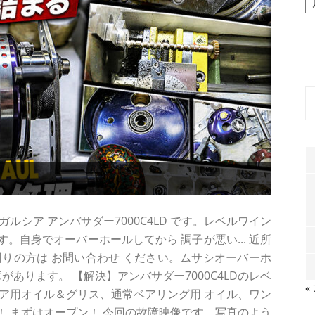
ー
カ
イ
ブ
ルシア アンバサダー7000C4LD です。レベルワイン
。自身でオーバーホールしてから 調子が悪い... 近所
お困りの方は お問い合わせ ください。ムサシオーバーホ
があります。 【解決】アンバサダー7000C4LDのレベ
«
ア用オイル＆グリス、通常ベアリング用 オイル、ワン
了！ まずはオープン！ 今回の故障映像です。写真のよう