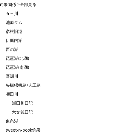
釣果関係 >全部見る
五三川
池原ダム
彦根旧港
伊庭内湖
西の湖
琵琶湖(北湖)
琵琶湖(南湖)
野洲川
矢橋帰帆島/人工島
瀬田川
瀬田川日記
六文銭日記
東条湖
tweet-n-book釣果