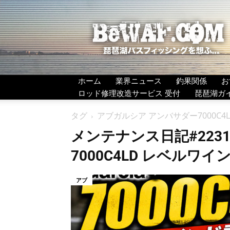
BeWAF
(ビ
ワ
エ
フ）
ホーム
業界ニュース
釣果関係
お
ロッド修理改造サービス 受付
琵琶湖ガ
タグ
アブガルシア アンバサダー7000
メンテナンス日記#2231
7000C4LD レベルワ
アブ