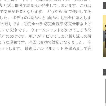
 の切り返し部分で詰まりが発生してしまいます。これは
交換が必要となります。 どうやら 海 で使用してあ
した。 ボディの 塩汚れ と 油汚れ も完全に落としま
の通りです：①完全バラ ②完全洗浄 ③完全磨き上げ
イル で 洗浄 です。 ウォームシャフトが欠けてしまう問
ギア の欠けです。ギア が チビッてしまい折り返しの所
ような現象です。今回は交換で対応となりました。 今
カットします。 最後は ハンドルナット を締めまして完