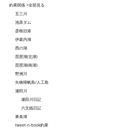
釣果関係 >全部見る
五三川
池原ダム
彦根旧港
伊庭内湖
西の湖
琵琶湖(北湖)
琵琶湖(南湖)
野洲川
矢橋帰帆島/人工島
瀬田川
瀬田川日記
六文銭日記
東条湖
tweet-n-book釣果