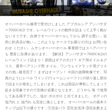
2026年5月11日
オーバーホール修理で受付けしました アブガルシア アンバサダ
ー7000C4LD です。レベルワインドの動作が詰まって上手く動か
ないそうです。自身でオーバーホールしてから 調子が悪い... 近
所に釣具店が無い... このような ケースでお困りの方は お問い合
わせ ください。ムサシオーバーホール 事業部ではスペアパーツ
も 豊富に在庫があります。 【解決】アンバサダー7000C4LDの
レベルワインド詰まり！原因はギアの欠け？ ギア用オイル＆グ
リス、通常ベアリング用 オイル、ワンウェイクラッチ用グリス
その他...補充完了！ まずはオープン！ 今回の故障映像です。写
真のようにレベル ワインド(ウォームシャーフト) の切り返し部分
で詰まりが発生してしまいます。これは部品が摩耗してしまって
起きる現象ですので交換が必要となります。 どうやら 海 で使用
してある様子でした。塩が ボロボロ と出てきました。 ボディの
塩汚れ と 油汚れ も完全に落とします。 オーバーホールの基本ス
テップは以下の通りです：①完全バラ ②完全洗浄 ③完全磨き上