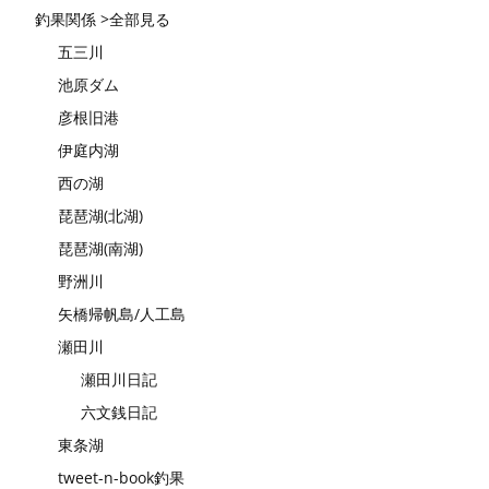
釣果関係 >全部見る
五三川
池原ダム
彦根旧港
伊庭内湖
西の湖
琵琶湖(北湖)
琵琶湖(南湖)
野洲川
矢橋帰帆島/人工島
瀬田川
瀬田川日記
六文銭日記
東条湖
tweet-n-book釣果