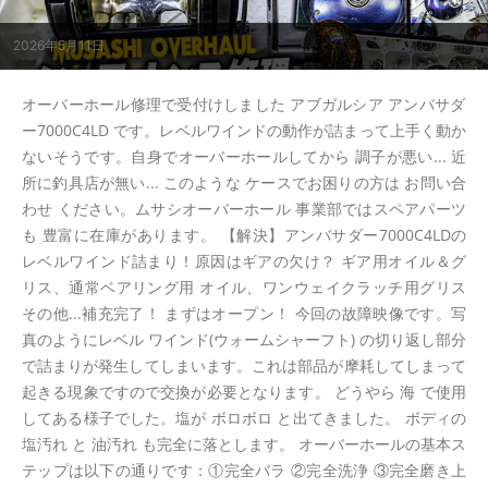
2026年5月11日
オーバーホール修理で受付けしました アブガルシア アンバサダ
ー7000C4LD です。レベルワインドの動作が詰まって上手く動か
ないそうです。自身でオーバーホールしてから 調子が悪い... 近
所に釣具店が無い... このような ケースでお困りの方は お問い合
わせ ください。ムサシオーバーホール 事業部ではスペアパーツ
も 豊富に在庫があります。 【解決】アンバサダー7000C4LDの
レベルワインド詰まり！原因はギアの欠け？ ギア用オイル＆グ
リス、通常ベアリング用 オイル、ワンウェイクラッチ用グリス
その他...補充完了！ まずはオープン！ 今回の故障映像です。写
真のようにレベル ワインド(ウォームシャーフト) の切り返し部分
で詰まりが発生してしまいます。これは部品が摩耗してしまって
起きる現象ですので交換が必要となります。 どうやら 海 で使用
してある様子でした。塩が ボロボロ と出てきました。 ボディの
塩汚れ と 油汚れ も完全に落とします。 オーバーホールの基本ス
テップは以下の通りです：①完全バラ ②完全洗浄 ③完全磨き上