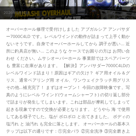
2026年5月11日
オーバーホール修理で受付けしました アブガルシア アンバサダ
ー7000C4LD です。レベルワインドの動作が詰まって上手く動か
ないそうです。自身でオーバーホールしてから 調子が悪い... 近
所に釣具店が無い... このような ケースでお困りの方は お問い合
わせ ください。ムサシオーバーホール 事業部ではスペアパーツ
も 豊富に在庫があります。 【解決】アンバサダー7000C4LDの
レベルワインド詰まり！原因はギアの欠け？ ギア用オイル＆グ
リス、通常ベアリング用 オイル、ワンウェイクラッチ用グリス
その他...補充完了！ まずはオープン！ 今回の故障映像です。写
真のようにレベル ワインド(ウォームシャーフト) の切り返し部分
で詰まりが発生してしまいます。これは部品が摩耗してしまって
起きる現象ですので交換が必要となります。 どうやら 海 で使用
してある様子でした。塩が ボロボロ と出てきました。 ボディの
塩汚れ と 油汚れ も完全に落とします。 オーバーホールの基本ス
テップは以下の通りです：①完全バラ ②完全洗浄 ③完全磨き上