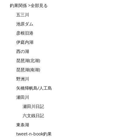
釣果関係 >全部見る
五三川
池原ダム
彦根旧港
伊庭内湖
西の湖
琵琶湖(北湖)
琵琶湖(南湖)
野洲川
矢橋帰帆島/人工島
瀬田川
瀬田川日記
六文銭日記
東条湖
tweet-n-book釣果