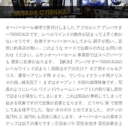
2026年5月11日
オーバーホール修理で受付けしました アブガルシア アンバサダ
ー7000C4LD です。レベルワインドの動作が詰まって上手く動か
ないそうです。自身でオーバーホールしてから 調子が悪い... 近
所に釣具店が無い... このような ケースでお困りの方は お問い合
わせ ください。ムサシオーバーホール 事業部ではスペアパーツ
も 豊富に在庫があります。 【解決】アンバサダー7000C4LDの
レベルワインド詰まり！原因はギアの欠け？ ギア用オイル＆グ
リス、通常ベアリング用 オイル、ワンウェイクラッチ用グリス
その他...補充完了！ まずはオープン！ 今回の故障映像です。写
真のようにレベル ワインド(ウォームシャーフト) の切り返し部分
で詰まりが発生してしまいます。これは部品が摩耗してしまって
起きる現象ですので交換が必要となります。 どうやら 海 で使用
してある様子でした。塩が ボロボロ と出てきました。 ボディの
塩汚れ と 油汚れ も完全に落とします。 オーバーホールの基本ス
テップは以下の通りです：①完全バラ ②完全洗浄 ③完全磨き上