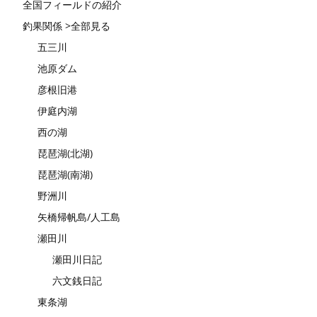
全国フィールドの紹介
釣果関係 >全部見る
五三川
池原ダム
彦根旧港
伊庭内湖
西の湖
琵琶湖(北湖)
琵琶湖(南湖)
野洲川
矢橋帰帆島/人工島
瀬田川
瀬田川日記
六文銭日記
東条湖