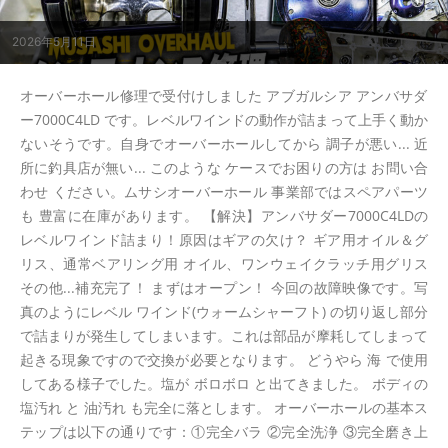
2026年5月11日
オーバーホール修理で受付けしました アブガルシア アンバサダ
ー7000C4LD です。レベルワインドの動作が詰まって上手く動か
ないそうです。自身でオーバーホールしてから 調子が悪い... 近
所に釣具店が無い... このような ケースでお困りの方は お問い合
わせ ください。ムサシオーバーホール 事業部ではスペアパーツ
も 豊富に在庫があります。 【解決】アンバサダー7000C4LDの
レベルワインド詰まり！原因はギアの欠け？ ギア用オイル＆グ
リス、通常ベアリング用 オイル、ワンウェイクラッチ用グリス
その他...補充完了！ まずはオープン！ 今回の故障映像です。写
真のようにレベル ワインド(ウォームシャーフト) の切り返し部分
で詰まりが発生してしまいます。これは部品が摩耗してしまって
起きる現象ですので交換が必要となります。 どうやら 海 で使用
してある様子でした。塩が ボロボロ と出てきました。 ボディの
塩汚れ と 油汚れ も完全に落とします。 オーバーホールの基本ス
テップは以下の通りです：①完全バラ ②完全洗浄 ③完全磨き上