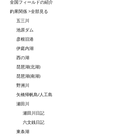
全国フィールドの紹介
釣果関係 >全部見る
五三川
池原ダム
彦根旧港
伊庭内湖
西の湖
琵琶湖(北湖)
琵琶湖(南湖)
野洲川
矢橋帰帆島/人工島
瀬田川
瀬田川日記
六文銭日記
東条湖