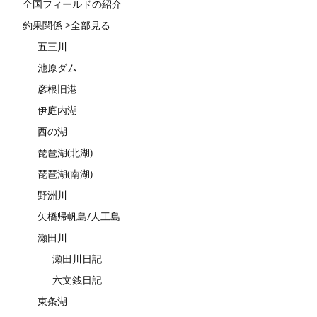
全国フィールドの紹介
釣果関係 >全部見る
五三川
池原ダム
彦根旧港
伊庭内湖
西の湖
琵琶湖(北湖)
琵琶湖(南湖)
野洲川
矢橋帰帆島/人工島
瀬田川
瀬田川日記
六文銭日記
東条湖