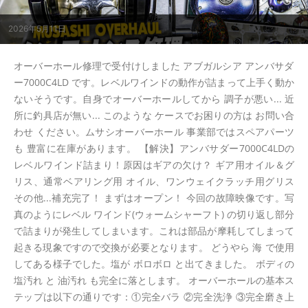
2026年5月11日
オーバーホール修理で受付けしました アブガルシア アンバサダ
ー7000C4LD です。レベルワインドの動作が詰まって上手く動か
ないそうです。自身でオーバーホールしてから 調子が悪い... 近
所に釣具店が無い... このような ケースでお困りの方は お問い合
わせ ください。ムサシオーバーホール 事業部ではスペアパーツ
も 豊富に在庫があります。 【解決】アンバサダー7000C4LDの
レベルワインド詰まり！原因はギアの欠け？ ギア用オイル＆グ
リス、通常ベアリング用 オイル、ワンウェイクラッチ用グリス
その他...補充完了！ まずはオープン！ 今回の故障映像です。写
真のようにレベル ワインド(ウォームシャーフト) の切り返し部分
で詰まりが発生してしまいます。これは部品が摩耗してしまって
起きる現象ですので交換が必要となります。 どうやら 海 で使用
してある様子でした。塩が ボロボロ と出てきました。 ボディの
塩汚れ と 油汚れ も完全に落とします。 オーバーホールの基本ス
テップは以下の通りです：①完全バラ ②完全洗浄 ③完全磨き上