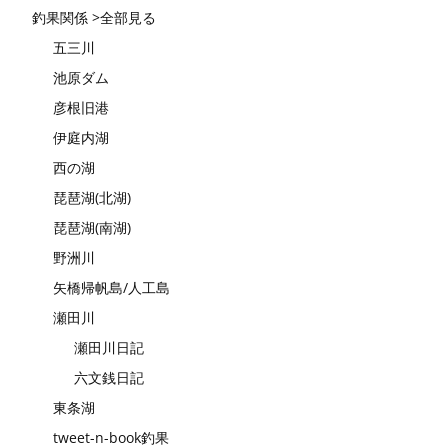
釣果関係 >全部見る
五三川
池原ダム
彦根旧港
伊庭内湖
西の湖
琵琶湖(北湖)
琵琶湖(南湖)
野洲川
矢橋帰帆島/人工島
瀬田川
瀬田川日記
六文銭日記
東条湖
tweet-n-book釣果