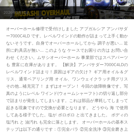
2026年5月11日
オーバーホール修理で受付けしました アブガルシア アンバサダ
ー7000C4LD です。レベルワインドの動作が詰まって上手く動か
ないそうです。自身でオーバーホールしてから 調子が悪い... 近
所に釣具店が無い... このような ケースでお困りの方は お問い合
わせ ください。ムサシオーバーホール 事業部ではスペアパーツ
も 豊富に在庫があります。 【解決】アンバサダー7000C4LDの
レベルワインド詰まり！原因はギアの欠け？ ギア用オイル＆グ
リス、通常ベアリング用 オイル、ワンウェイクラッチ用グリス
その他...補充完了！ まずはオープン！ 今回の故障映像です。写
真のようにレベル ワインド(ウォームシャーフト) の切り返し部分
で詰まりが発生してしまいます。これは部品が摩耗してしまって
起きる現象ですので交換が必要となります。 どうやら 海 で使用
してある様子でした。塩が ボロボロ と出てきました。 ボディの
塩汚れ と 油汚れ も完全に落とします。 オーバーホールの基本ス
テップは以下の通りです：①完全バラ ②完全洗浄 ③完全磨き上