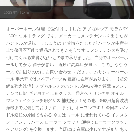
2023年1月24日
オーバーホール修理 で受付けしました アブガルシア モラムSX
1600c ウルトラマグ です。メーカーにメンテナンスを出したが
ハンドルが逆転してしまうので 苦情をだしたが パーツが生産中
止で修理不可能で返品されてきたそうです... メンテナンスを受け
付けてくれる業者がないとの事で承りました。自身でオーバーホ
ールしてから 調子が悪い... 近所に釣具店が無い... このような ケ
ースでお困りの方は お問い合わせ ください。ムサシオーバーホ
ール 事業部ではスペアパーツも 豊富に在庫があります。 【超分
解＆強力洗浄】アブガルシアのハンドル逆転が生む衝撃 #メンテ
ナンス日記 ギア用オイル＆グリス、通常ベアリング用 オイル、
ワンウェイクラッチ用グリス 補充完了！その他...医療用超音波洗
浄機まで完備しております。 まずは オープンです！ 今回の ハン
ドル逆転の原因でもある 今回は リール に使われている インスタ
ントアンチリバース ローラー クラッチ (通称：ローラークラッチ
ベアリング) を交換します。当店には 在庫は少しですがまだ あり