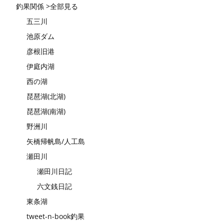
釣果関係 >全部見る
五三川
池原ダム
彦根旧港
伊庭内湖
西の湖
琵琶湖(北湖)
琵琶湖(南湖)
野洲川
矢橋帰帆島/人工島
瀬田川
瀬田川日記
六文銭日記
東条湖
tweet-n-book釣果