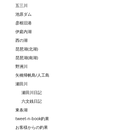
五三川
池原ダム
彦根旧港
伊庭内湖
西の湖
琵琶湖(北湖)
琵琶湖(南湖)
野洲川
矢橋帰帆島/人工島
瀬田川
瀬田川日記
六文銭日記
東条湖
tweet-n-book釣果
お客様からの釣果