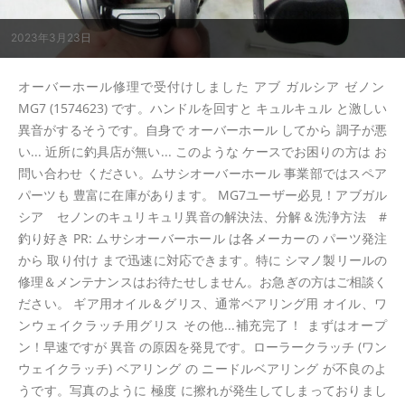
2023年3月23日
オーバーホール修理で受付けしました アブ ガルシア ゼノン
MG7 (1574623) です。ハンドルを回すと キュルキュル と激しい
異音がするそうです。自身で オーバーホール してから 調子が悪
い... 近所に釣具店が無い... このような ケースでお困りの方は お
問い合わせ ください。ムサシオーバーホール 事業部ではスペア
パーツも 豊富に在庫があります。 MG7ユーザー必見！アブガル
シア セノンのキュリキュリ異音の解決法、分解＆洗浄方法 #
釣り好き PR: ムサシオーバーホール は各メーカーの パーツ発注
から 取り付け まで迅速に対応できます。特に シマノ製リールの
修理＆メンテナンスはお待たせしません。お急ぎの方はご相談く
ださい。 ギア用オイル＆グリス、通常ベアリング用 オイル、ワ
ンウェイクラッチ用グリス その他...補充完了！ まずはオープ
ン！早速ですが 異音 の原因を発見です。ローラークラッチ (ワン
ウェイクラッチ) ベアリング の ニードルベアリング が不良のよ
うです。写真のように 極度 に擦れが発生してしまっておりまし