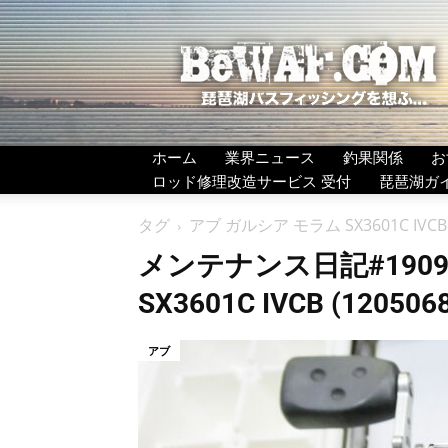
BeWAF
(ビ
ワ
エ
フ）
ホーム
業界ニュース
釣果関係
お
ロッド修理改造サービス 受付
琵琶湖ガ
タグ
アブ ガルシア モラム SX3601C 
メンテナンス日記#1909
SX3601C IVCB (120
アブ