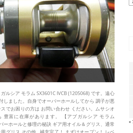
ー
カ
イ
ブ
ア モラム SX3601C IVCB (1205068) です。遠心
付しました。自身でオーバーホールしてから 調子が悪
な ケースでお困りの方は お問い合わせ ください。ムサシオ
 豊富に在庫があります。 【アブガルシア モラム
«
オーバーホールと修理の秘訣 ギア用オイル＆グリス、通常
グリス その他...補充完了！ まずはオープン！ レベ