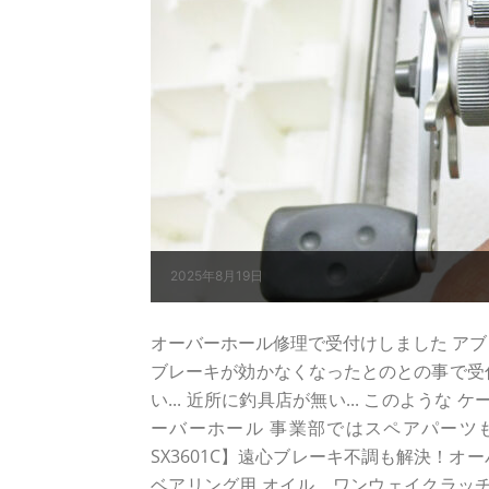
2025年8月19日
オーバーホール修理で受付けしました アブ ガルシ
ブレーキが効かなくなったとのとの事で受
い... 近所に釣具店が無い... このよう
ーバーホール 事業部ではスペアパーツも
SX3601C】遠心ブレーキ不調も解決！
ベアリング用 オイル、ワンウェイクラッチ用