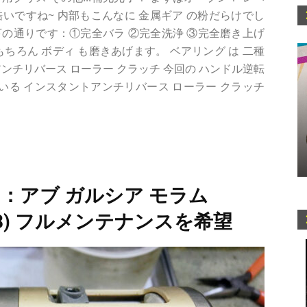
いですね~ 内部もこんなに 金属ギア の粉だらけでし
の通りです：①完全バラ ②完全洗浄 ③完全磨き上げ
ちろん ボディ も磨きあげます。 ベアリング は 二種
トアンチリバース ローラー クラッチ 今回の ハンドル逆転
ている インスタントアンチリバース ローラー クラッチ
：アブ ガルシア モラム
05068) フルメンテナンスを希望