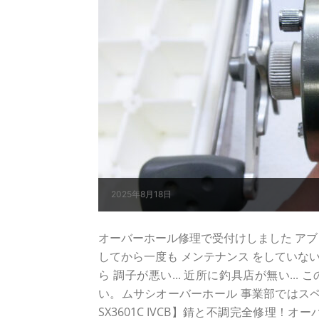
2025年8月18日
オーバーホール修理で受付けしました アブ ガルシ
してから一度も メンテナンス をしていな
ら 調子が悪い... 近所に釣具店が無い..
い。ムサシオーバーホール 事業部ではスペ
SX3601C IVCB】錆と不調完全修理