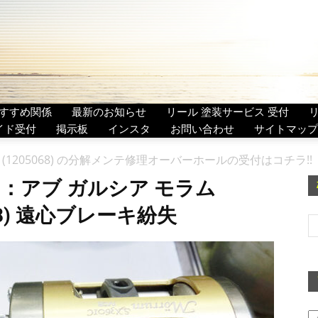
すすめ関係
最新のお知らせ
リール 塗装サービス 受付
イド受付
掲示板
インスタ
お問い合わせ
サイトマップ
IVCB (1205068) の分解メンテ修理オーバーホールの受付はコチラ!!
：アブ ガルシア モラム
5068) 遠心ブレーキ紛失
ア