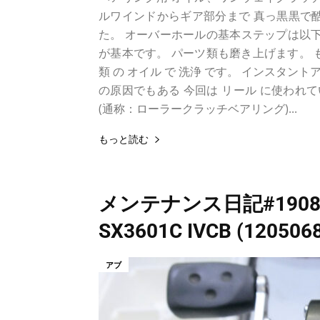
ルワインドからギア部分まで 真っ黒黒で酷
た。 オーバーホールの基本ステップは以下
が基本です。 パーツ類も磨き上げます。 も
類 の オイル で 洗浄 です。 インスタン
の原因でもある 今回は リール に使われ
(通称：ローラークラッチベアリング)...
もっと読む
メンテナンス日記#1908
SX3601C IVCB (12
アブ