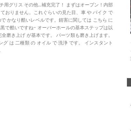
用グリス その他...補充完了！ まずはオープン！内部
ておりません。これぐらいの見た目、車 や バイク で
ので かなり酷いレベルです。錆害に関しては こちら に
黒で酷いですね~ オーバーホールの基本ステップは以
完全磨き上げ が基本です。 パーツ類も磨き上げます。
グ は 二種類 の オイル で 洗浄 です。 インスタント
.