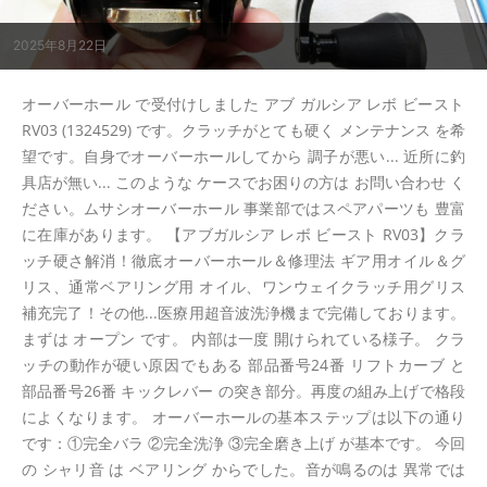
2025年8月22日
オーバーホール で受付けしました アブ ガルシア レボ ビースト
RV03 (1324529) です。クラッチがとても硬く メンテナンス を希
望です。自身でオーバーホールしてから 調子が悪い... 近所に釣
具店が無い... このような ケースでお困りの方は お問い合わせ く
ださい。ムサシオーバーホール 事業部ではスペアパーツも 豊富
に在庫があります。 【アブガルシア レボ ビースト RV03】クラ
ッチ硬さ解消！徹底オーバーホール＆修理法 ギア用オイル＆グ
リス、通常ベアリング用 オイル、ワンウェイクラッチ用グリス
補充完了！その他...医療用超音波洗浄機まで完備しております。
まずは オープン です。 内部は一度 開けられている様子。 クラ
ッチの動作が硬い原因でもある 部品番号24番 リフトカーブ と
部品番号26番 キックレバー の突き部分。再度の組み上げで格段
によくなります。 オーバーホールの基本ステップは以下の通り
です：①完全バラ ②完全洗浄 ③完全磨き上げ が基本です。 今回
の シャリ音 は ベアリング からでした。音が鳴るのは 異常では