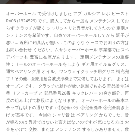
オーバーホール で受付けしました アブ ガルシア レボ ビースト
RV03 (1324529) です。購入してから一度も メンテナンス してお
らず クラッチが硬く シャリシャリと異音がしてきたので 定期メ
ンテナンスを希望です。自身でオーバーホールしてから 調子が
悪い... 近所に釣具店が無い... このような ケースでお困りの方は
お問い合わせ ください。ムサシオーバーホール 事業部ではスペ
アパーツも 豊富に在庫があります。 定期メンテナンスの重要
性：リールのオーバーホールをしよう ギア用オイル＆グリス、
通常ベアリング用 オイル、ワンウェイクラッチ用グリス 補充完
了！その他...医療用超音波洗浄機まで完備しております。 まずは
オープン です。 クラッチの動作が硬い原因でもある 部品番号24
番 リフトカーブ と 部品番号26番 キックレバー の突き部分。再
度の組み上げで格段によくなります。 オーバーホールの基本ス
テップは以下の通りです：①完全バラ ②完全洗浄 ③完全磨き上
げ が基本です。 今回の シャリ音 は ベアリング からでした。音
が鳴るのは 異常ではないと言えばないのですが 気になる方は お
金をかけて 交換、または メンテナンス するしかありません。数