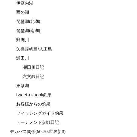
伊庭内湖
西の湖
琵琶湖(北湖)
琵琶湖(南湖)
野洲川
矢橋帰帆島/人工島
瀬田川
瀬田川日記
六文銭日記
東条湖
tweet-n-book釣果
お客様からの釣果
フィッシングガイド釣果
トーナメント参戦日記
デカバス関係(60,70,世界新!!)