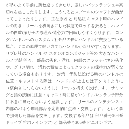
が勢いよく手前に跳ね返ってきたり、激しいバックラッシュや高
切れを起こしたりします。こうなるとスプールのシャフトが曲が
ってしまったりします。 主な原因 と 対処法 キャスト時のハンド
ルの向き：リールを横向きにした状態でロッドを振ると、ハンド
ルの自重(振り子の原理)や遠心力で回転しやすくなります。 ロン
グハンドルへのカスタム：社外品の長いハンドルに交換している
場合、テコの原理で軽い力でもハンドルが回りやすくなります。
リブレ社のハンドル や スタジオコンポジット等の 大きなハンド
ルノブ製 等々。 部品の劣化・汚れ：内部のクラッチバネの劣化
や、グリス切れ・汚れの蓄積によってクラッチの保持力が弱くな
っている場合もあります。 対策・予防法投げる時のハンドルの
位置：キャストする際は、ハンドルが上または下を向くように
（横向きにならないように）リールを構えて投げます。 サミン
グと指の接触に注意：キャスト時に指がハンドルやクラッチ部分
に不意に当たらないよう意識します。 リールのメンテナンス：
内部のバネや摩耗部品を定期的に点検・交換します。 という事
で損傷した部品を交換します。交換する部品は 部品番号304番
ドライブギア(メインギア) と 部品番号305番 ピニオンギア...