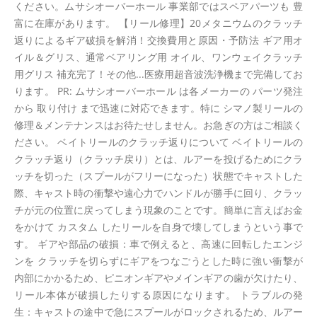
ください。ムサシオーバーホール 事業部ではスペアパーツも 豊
富に在庫があります。 【リール修理】20メタニウムのクラッチ
返りによるギア破損を解消！交換費用と原因・予防法 ギア用オ
イル＆グリス、通常ベアリング用 オイル、ワンウェイクラッチ
用グリス 補充完了！その他...医療用超音波洗浄機まで完備してお
ります。 PR: ムサシオーバーホール は各メーカーの パーツ発注
から 取り付け まで迅速に対応できます。特に シマノ製リールの
修理＆メンテナンスはお待たせしません。お急ぎの方はご相談く
ださい。 ベイトリールのクラッチ返りについて ベイトリールの
クラッチ返り（クラッチ戻り）とは、ルアーを投げるためにクラ
ッチを切った（スプールがフリーになった）状態でキャストした
際、キャスト時の衝撃や遠心力でハンドルが勝手に回り、クラッ
チが元の位置に戻ってしまう現象のことです。簡単に言えばお金
をかけて カスタム したリールを自身で壊してしまうという事で
す。 ギアや部品の破損：車で例えると、高速に回転したエンジ
ンを クラッチを切らずにギアをつなごうとした時に強い衝撃が
内部にかかるため、ピニオンギアやメインギアの歯が欠けたり、
リール本体が破損したりする原因になります。 トラブルの発
生：キャストの途中で急にスプールがロックされるため、ルアー