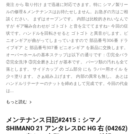
発注 から 取り付け まで迅速に対応できます。特に シマノ製リー
ルの修理＆メンテナンスはお待たせしません。お急ぎの方はご相
談ください。 まずはオープンです。 内部は比較的きれいなんで
すが ギア噛み合わせが ゴトゴト と音を立ててますね~ 今回の症
状です。ハンドルを回転させると ゴトゴト と異音がします。ピ
ニオンギアが曲がってしまっていますので 部品番号306番 ドラ
イブギア と 部品番号307番 ピニオンギア を新品に交換します。
オーバーホールの基本ステップは以下の通りです：①完全バラ
②完全洗浄 ③完全磨き上げ が基本です。 パーツ類の汚れも全て
落とします。 サイドカップ の ゴム部分 にも ラバー用オイル を
少々塗ります。 さぁ組み上げます。 内部の異常も無し。 あとは
ハンドルリテーナーのナットを締めまして完成です。今回の代金
は...
もっと読む
メンテナンス日記#2415：シマノ
SHIMANO 21 アンタレスDC HG 右 (04262)