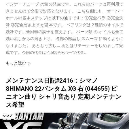
インナーチューブ の錆の発生です。これらのパーツは再利用で
きませんので交換で対応となります。 こちら側にも... オーバー
ホールの基本ステップは以下の通りです：①完全バラ ②完全洗
浄 ③完全磨き上げ が基本です。 ベアリングは２種類のオイルで
洗浄です。全回転の調子を整えます。 パーツ類 の オイルも全て
洗い流しからの磨き上げ。 各部の部品も スムーズ に動くように
なりました。 あともう少し... あとはリテーナーをしめまして完
成です。今回の代金は 4,500円+パーツ代金...
もっと読む
メンテナンス日記#2416：シマノ
SHIMANO 22バンタム XG 右 (044655) ピ
ニオン曲り シャリ音あり 定期メンテナン
ス希望
シマノ