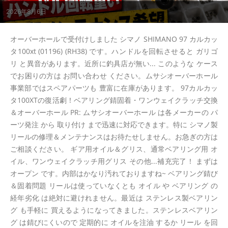
2026年8月6日
オーバーホールで受付けしました シマノ SHIMANO 97 カルカッ
タ100xt (01196) (RH38) です。ハンドルを回転させると ガリゴ
リ と異音があります。近所に釣具店が無い... このような ケース
でお困りの方は お問い合わせ ください。ムサシオーバーホール
事業部ではスペアパーツも 豊富に在庫があります。 97カルカッ
タ100XTの復活劇！ベアリング錆固着・ワンウェイクラッチ交換
＆オーバーホール PR: ムサシオーバーホール は各メーカーの パ
ーツ発注 から 取り付け まで迅速に対応できます。特に シマノ製
リールの修理＆メンテナンスはお待たせしません。お急ぎの方は
ご相談ください。 ギア用オイル＆グリス、通常ベアリング用 オ
イル、ワンウェイクラッチ用グリス その他...補充完了！ まずは
オープン です。内部はかなり汚れておりますね~ ベアリング錆び
＆固着問題 リールは使っていなくとも オイル や ベアリング の
経年劣化 は絶対に避けれません。最近は ステンレス製ベアリン
グ も手軽に 買えるようになってきました。ステンレスベアリン
グ は錆びにくいので 定期的に オイルを注油 するか リール を回