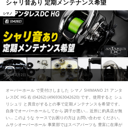
シャリ音あり 定期メンテナンス希望
シマノ
2026年8月2日
オーバーホール で受付けしました シマノ SHIMANO 21 アンタ
レスDC HG 右 (04262) (4969363042620) です。使用すると シュ
リシュリ と異音がするとの事で定期メンテナンスを希望です。
自身でオーバーホールしてから 調子が悪い... 近所に釣具店が無
い... このような ケースでお困りの方は お問い合わせ ください。
ムサシオーバーホール 事業部ではスペアパーツも 豊富に在庫が