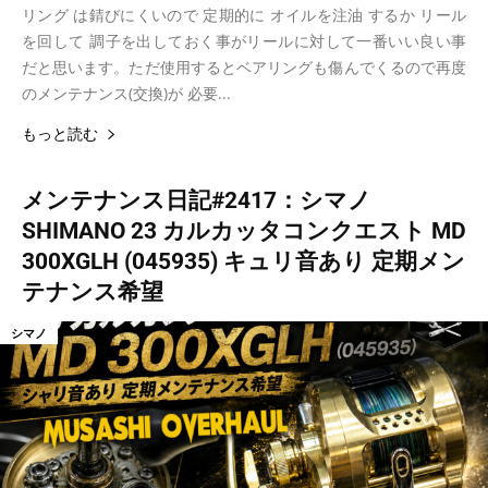
リング は錆びにくいので 定期的に オイルを注油 するか リール
を回して 調子を出しておく事がリールに対して一番いい良い事
だと思います。ただ使用するとベアリングも傷んでくるので再度
のメンテナンス(交換)が 必要...
もっと読む
メンテナンス日記#2417：シマノ
SHIMANO 23 カルカッタコンクエスト MD
300XGLH (045935) キュリ音あり 定期メン
テナンス希望
シマノ