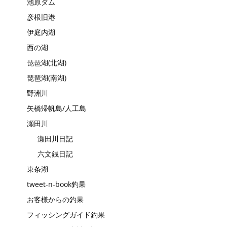
池原ダム
彦根旧港
伊庭内湖
西の湖
琵琶湖(北湖)
琵琶湖(南湖)
野洲川
矢橋帰帆島/人工島
瀬田川
瀬田川日記
六文銭日記
東条湖
tweet-n-book釣果
お客様からの釣果
フィッシングガイド釣果