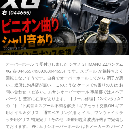
2026年8月3日
オーバーホール で受付けしました シマノ SHIMANO 22バンタム
XG 右(044655)(4969363044655) です。スプール が気持ちよく
回転しないそうです。自身でオーバーホールしてから 調子が悪
い... 近所に釣具店が無い... このような ケースでお困りの方は お
問い合わせ ください。ムサシオーバーホール 事業部ではスペア
パーツも 豊富に在庫があります。 【リール修理】22バンタムXG
のゴトゴト異音＆スプール不調を解決！ギアセット交換OH ギア
用オイル＆グリス、通常ベアリング用 オイル、ワンウェイクラ
ッチ用グリス 補充完了！その他...医療用超音波洗浄機まで完備し
ております。 PR: ムサシオーバーホール は各メーカーの パーツ