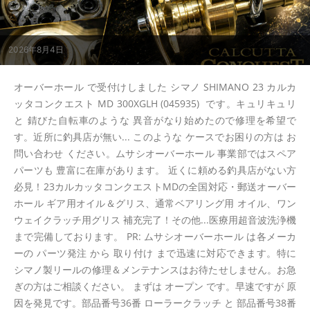
2026年8月4日
オーバーホール で受付けしました シマノ SHIMANO 23 カルカ
ッタコンクエスト MD 300XGLH (045935) です。キュリキュリ
と 錆びた自転車のような 異音がなり始めたので修理を希望で
す。近所に釣具店が無い... このような ケースでお困りの方は お
問い合わせ ください。ムサシオーバーホール 事業部ではスペア
パーツも 豊富に在庫があります。 近くに頼める釣具店がない方
必見！23カルカッタコンクエストMDの全国対応・郵送オーバー
ホール ギア用オイル＆グリス、通常ベアリング用 オイル、ワン
ウェイクラッチ用グリス 補充完了！その他...医療用超音波洗浄機
まで完備しております。 PR: ムサシオーバーホール は各メーカ
ーの パーツ発注 から 取り付け まで迅速に対応できます。特に
シマノ製リールの修理＆メンテナンスはお待たせしません。お急
ぎの方はご相談ください。 まずは オープン です。早速ですが 原
因を発見です。部品番号36番 ローラークラッチ と 部品番号38番