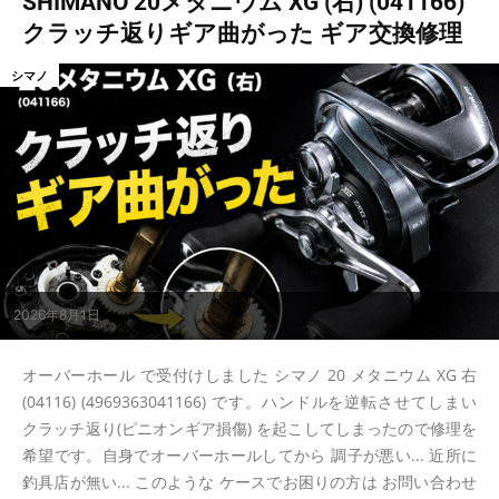
SHIMANO 20メタニウム XG (右) (041166)
クラッチ返りギア曲がった ギア交換修理
シマノ
2026年8月1日
オーバーホール で受付けしました シマノ 20 メタニウム XG 右
(04116) (4969363041166) です。ハンドルを逆転させてしまい
クラッチ返り(ピニオンギア損傷) を起こしてしまったので修理を
希望です。自身でオーバーホールしてから 調子が悪い... 近所に
釣具店が無い... このような ケースでお困りの方は お問い合わせ