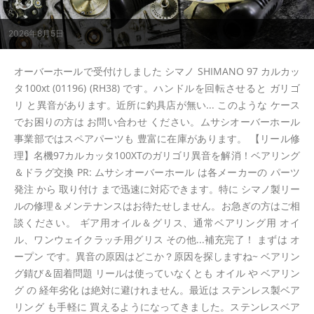
2026年8月5日
オーバーホールで受付けしました シマノ SHIMANO 97 カルカッ
タ100xt (01196) (RH38) です。ハンドルを回転させると ガリゴ
リ と異音があります。近所に釣具店が無い... このような ケース
でお困りの方は お問い合わせ ください。ムサシオーバーホール
事業部ではスペアパーツも 豊富に在庫があります。 【リール修
理】名機97カルカッタ100XTのガリゴリ異音を解消！ベアリング
＆ドラグ交換 PR: ムサシオーバーホール は各メーカーの パーツ
発注 から 取り付け まで迅速に対応できます。特に シマノ製リー
ルの修理＆メンテナンスはお待たせしません。お急ぎの方はご相
談ください。 ギア用オイル＆グリス、通常ベアリング用 オイ
ル、ワンウェイクラッチ用グリス その他...補充完了！ まずは オ
ープン です。異音の原因はどこか？原因を探しますね~ ベアリン
グ錆び＆固着問題 リールは使っていなくとも オイル や ベアリン
グ の 経年劣化 は絶対に避けれません。最近は ステンレス製ベア
リング も手軽に 買えるようになってきました。ステンレスベア