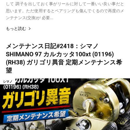
して 調子を出しておく事がリールに対して一番いい良い事だと
思います。ただ使用するとベアリングも傷んでくるので再度のメ
ンテナンス(交換)が 必要...
もっと読む
メンテナンス日記#2418：シマノ
SHIMANO 97 カルカッタ100xt (01196)
(RH38) ガリゴリ異音 定期メンテナンス希
望
シマノ