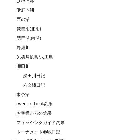
彦根旧港
伊庭内湖
西の湖
琵琶湖(北湖)
琵琶湖(南湖)
野洲川
矢橋帰帆島/人工島
瀬田川
瀬田川日記
六文銭日記
東条湖
tweet-n-book釣果
お客様からの釣果
フィッシングガイド釣果
トーナメント参戦日記