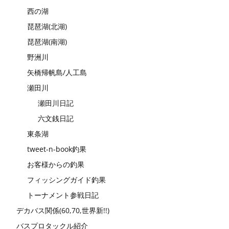
西の湖
琵琶湖(北湖)
琵琶湖(南湖)
野洲川
矢橋帰帆島/人工島
瀬田川
瀬田川日記
六文銭日記
東条湖
tweet-n-book釣果
お客様からの釣果
フィッシングガイド釣果
トーナメント参戦日記
デカバス関係(60,70,世界新!!)
バスプロタックル紹介