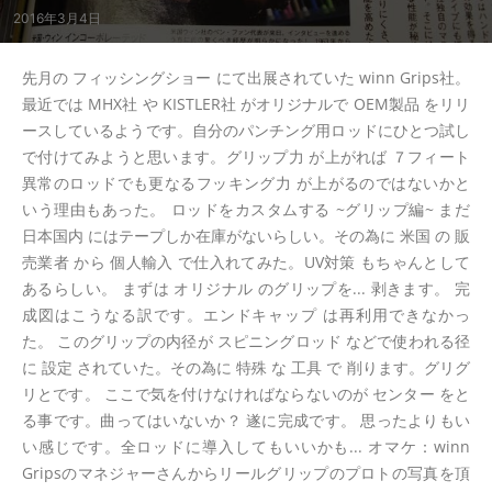
2016年3月4日
先月の フィッシングショー にて出展されていた winn Grips社。
最近では MHX社 や KISTLER社 がオリジナルで OEM製品 をリリ
ースしているようです。自分のパンチング用ロッドにひとつ試し
で付けてみようと思います。グリップ力 が上がれば ７フィート
異常のロッドでも更なるフッキング力 が上がるのではないかと
いう理由もあった。 ロッドをカスタムする ~グリップ編~ まだ
日本国内 にはテープしか在庫がないらしい。その為に 米国 の 販
売業者 から 個人輸入 で仕入れてみた。UV対策 もちゃんとして
あるらしい。 まずは オリジナル のグリップを... 剥きます。 完
成図はこうなる訳です。エンドキャップ は再利用できなかっ
た。 このグリップの内径が スピニングロッド などで使われる径
に 設定 されていた。その為に 特殊 な 工具 で 削ります。グリグ
リとです。 ここで気を付けなければならないのが センター をと
る事です。曲ってはいないか？ 遂に完成です。 思ったよりもい
い感じです。全ロッドに導入してもいいかも... オマケ：winn
Gripsのマネジャーさんからリールグリップのプロトの写真を頂