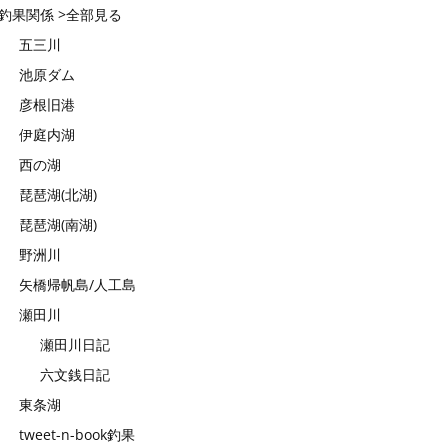
釣果関係 >全部見る
五三川
池原ダム
彦根旧港
伊庭内湖
西の湖
琵琶湖(北湖)
琵琶湖(南湖)
野洲川
矢橋帰帆島/人工島
瀬田川
瀬田川日記
六文銭日記
東条湖
tweet-n-book釣果