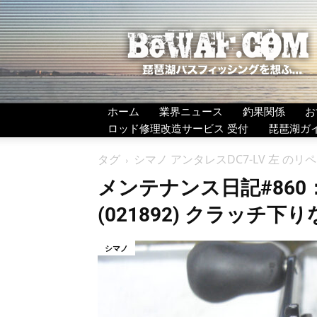
BeWAF
(ビ
ワ
エ
フ）
ホーム
業界ニュース
釣果関係
お
ロッド修理改造サービス 受付
琵琶湖ガ
タグ
シマノ アンタレスDC7-LV 左 のリ
メンテナンス日記#860：
(021892) クラッチ下
シマノ