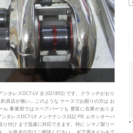
ー
カ
イ
ブ
レスDC7-LV 左 (021892) です。クラッチがおり
具店が無い... このような ケースでお困りの方は お
ール 事業部ではスペアパーツも 豊富に在庫がありま
タレスDC7-LV メンテナンス日記 PR: ムサシオーバ
«
 取り付け まで迅速に対応できます。特に シマノ製リー
ん。お急ぎの方はご相談ください。 ギア用オイル＆グ