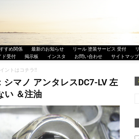
すすめ関係
最新のお知らせ
リール 塗装サービス 受付
イド受付
掲示板
インスタ
お問い合わせ
サイトマップ
ペイントはコチラ!!
シマノ アンタレスDC7-LV 左
りない ＆注油
ア