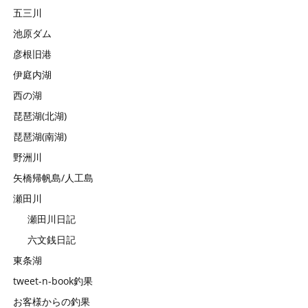
五三川
池原ダム
彦根旧港
伊庭内湖
西の湖
琵琶湖(北湖)
琵琶湖(南湖)
野洲川
矢橋帰帆島/人工島
瀬田川
瀬田川日記
六文銭日記
東条湖
tweet-n-book釣果
お客様からの釣果