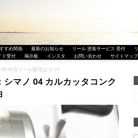
すすめ関係
最新のお知らせ
リール 塗装サービス 受付
イド受付
掲示板
インスタ
お問い合わせ
サイトマップ
00 中古リール販売はココ!!
：シマノ 04 カルカッタコンク
油
ア