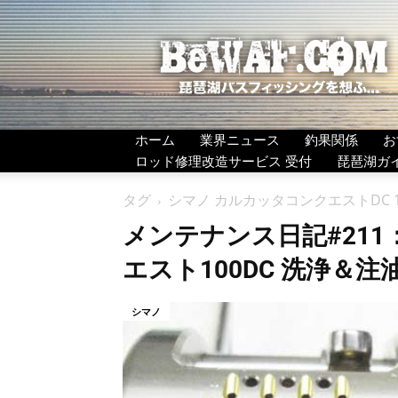
BeWAF
(ビ
ワ
エ
フ）
ホーム
業界ニュース
釣果関係
お
ロッド修理改造サービス 受付
琵琶湖ガ
タグ
シマノ カルカッタコンクエストDC 1
メンテナンス日記#211
エスト100DC 洗浄＆注
シマノ