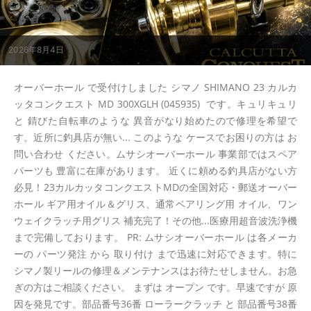
2026年8月4日
オーバーホール で受付けしました シマノ SHIMANO 23 カルカ
ッタコンクエスト MD 300XGLH (045935) です。キュリキュリ
と 錆びた自転車のような 異音がなり始めたので修理を希望で
す。近所に釣具店が無い... このような ケースでお困りの方は お
問い合わせ ください。ムサシオーバーホール 事業部ではスペア
パーツも 豊富に在庫があります。 近くに頼める釣具店がない方
必見！23カルカッタコンクエストMDの全国対応・郵送オーバー
ホール ギア用オイル＆グリス、通常ベアリング用 オイル、ワン
ウェイクラッチ用グリス 補充完了！その他...医療用超音波洗浄機
まで完備しております。 PR: ムサシオーバーホール は各メーカ
ーの パーツ発注 から 取り付け まで迅速に対応できます。特に
シマノ製リールの修理＆メンテナンスはお待たせしません。お急
ぎの方はご相談ください。 まずは オープン です。早速ですが 原
因を発見です。部品番号36番 ローラークラッチ と 部品番号38番