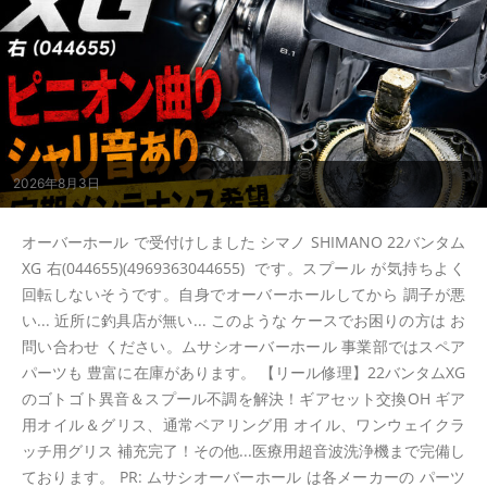
2026年8月3日
オーバーホール で受付けしました シマノ SHIMANO 22バンタム
XG 右(044655)(4969363044655) です。スプール が気持ちよく
回転しないそうです。自身でオーバーホールしてから 調子が悪
い... 近所に釣具店が無い... このような ケースでお困りの方は お
問い合わせ ください。ムサシオーバーホール 事業部ではスペア
パーツも 豊富に在庫があります。 【リール修理】22バンタムXG
のゴトゴト異音＆スプール不調を解決！ギアセット交換OH ギア
用オイル＆グリス、通常ベアリング用 オイル、ワンウェイクラ
ッチ用グリス 補充完了！その他...医療用超音波洗浄機まで完備し
ております。 PR: ムサシオーバーホール は各メーカーの パーツ