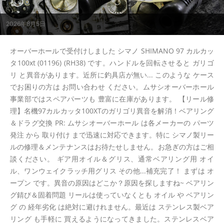
2026年8月5日
オーバーホールで受付けしました シマノ SHIMANO 97 カルカッ
タ100xt (01196) (RH38) です。ハンドルを回転させると ガリゴ
リ と異音があります。近所に釣具店が無い... このような ケース
でお困りの方は お問い合わせ ください。ムサシオーバーホール
事業部ではスペアパーツも 豊富に在庫があります。 【リール修
理】名機97カルカッタ100XTのガリゴリ異音を解消！ベアリング
＆ドラグ交換 PR: ムサシオーバーホール は各メーカーの パーツ
発注 から 取り付け まで迅速に対応できます。特に シマノ製リー
ルの修理＆メンテナンスはお待たせしません。お急ぎの方はご相
談ください。 ギア用オイル＆グリス、通常ベアリング用 オイ
ル、ワンウェイクラッチ用グリス その他...補充完了！ まずは オ
ープン です。異音の原因はどこか？原因を探しますね~ ベアリン
グ錆び＆固着問題 リールは使っていなくとも オイル や ベアリン
グ の 経年劣化 は絶対に避けれません。最近は ステンレス製ベア
リング も手軽に 買えるようになってきました。ステンレスベア