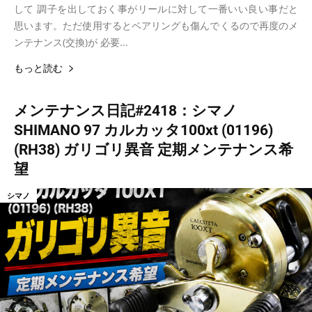
して 調子を出しておく事がリールに対して一番いい良い事だと
思います。ただ使用するとベアリングも傷んでくるので再度のメ
ンテナンス(交換)が 必要...
もっと読む
メンテナンス日記#2418：シマノ
SHIMANO 97 カルカッタ100xt (01196)
(RH38) ガリゴリ異音 定期メンテナンス希
望
シマノ