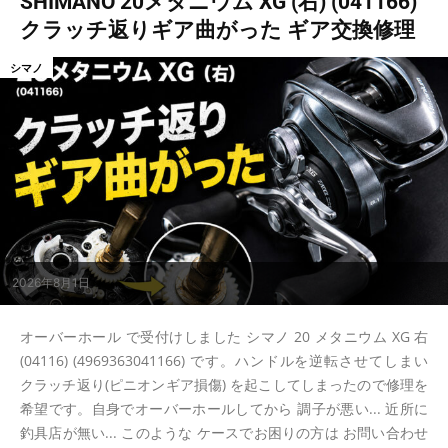
SHIMANO 20メタニウム XG (右) (041166)
クラッチ返りギア曲がった ギア交換修理
シマノ
2026年8月1日
オーバーホール で受付けしました シマノ 20 メタニウム XG 右
(04116) (4969363041166) です。ハンドルを逆転させてしまい
クラッチ返り(ピニオンギア損傷) を起こしてしまったので修理を
希望です。自身でオーバーホールしてから 調子が悪い... 近所に
釣具店が無い... このような ケースでお困りの方は お問い合わせ