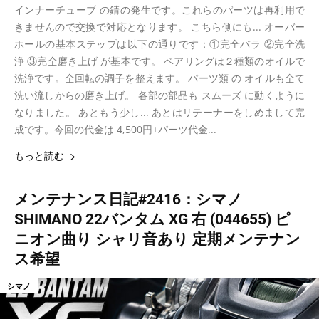
インナーチューブ の錆の発生です。これらのパーツは再利用で
きませんので交換で対応となります。 こちら側にも... オーバー
ホールの基本ステップは以下の通りです：①完全バラ ②完全洗
浄 ③完全磨き上げ が基本です。 ベアリングは２種類のオイルで
洗浄です。全回転の調子を整えます。 パーツ類 の オイルも全て
洗い流しからの磨き上げ。 各部の部品も スムーズ に動くように
なりました。 あともう少し... あとはリテーナーをしめまして完
成です。今回の代金は 4,500円+パーツ代金...
もっと読む
メンテナンス日記#2416：シマノ
SHIMANO 22バンタム XG 右 (044655) ピ
ニオン曲り シャリ音あり 定期メンテナン
ス希望
シマノ