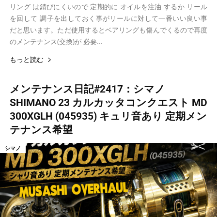
リング は錆びにくいので 定期的に オイルを注油 するか リール
を回して 調子を出しておく事がリールに対して一番いい良い事
だと思います。ただ使用するとベアリングも傷んでくるので再度
のメンテナンス(交換)が 必要...
もっと読む
メンテナンス日記#2417：シマノ
SHIMANO 23 カルカッタコンクエスト MD
300XGLH (045935) キュリ音あり 定期メン
テナンス希望
シマノ