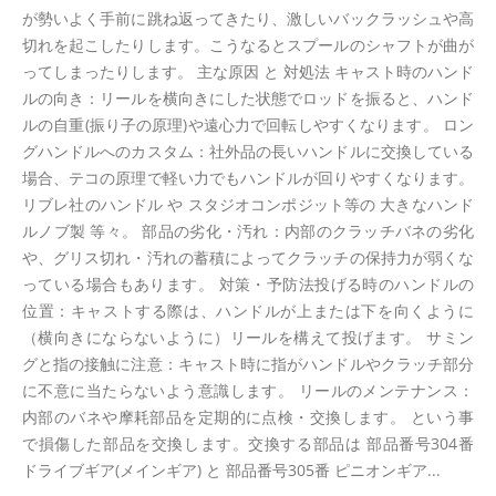
が勢いよく手前に跳ね返ってきたり、激しいバックラッシュや高
切れを起こしたりします。こうなるとスプールのシャフトが曲が
ってしまったりします。 主な原因 と 対処法 キャスト時のハンド
ルの向き：リールを横向きにした状態でロッドを振ると、ハンド
ルの自重(振り子の原理)や遠心力で回転しやすくなります。 ロン
グハンドルへのカスタム：社外品の長いハンドルに交換している
場合、テコの原理で軽い力でもハンドルが回りやすくなります。
リブレ社のハンドル や スタジオコンポジット等の 大きなハンド
ルノブ製 等々。 部品の劣化・汚れ：内部のクラッチバネの劣化
や、グリス切れ・汚れの蓄積によってクラッチの保持力が弱くな
っている場合もあります。 対策・予防法投げる時のハンドルの
位置：キャストする際は、ハンドルが上または下を向くように
（横向きにならないように）リールを構えて投げます。 サミン
グと指の接触に注意：キャスト時に指がハンドルやクラッチ部分
に不意に当たらないよう意識します。 リールのメンテナンス：
内部のバネや摩耗部品を定期的に点検・交換します。 という事
で損傷した部品を交換します。交換する部品は 部品番号304番
ドライブギア(メインギア) と 部品番号305番 ピニオンギア...