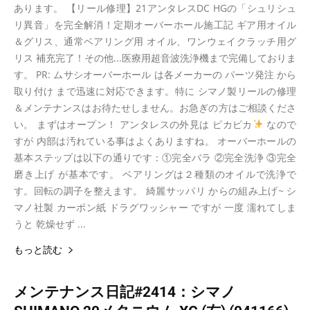
あります。 【リール修理】21アンタレスDC HGの「シュリシュ
リ異音」を完全解消！定期オーバーホール施工記 ギア用オイル
＆グリス、通常ベアリング用 オイル、ワンウェイクラッチ用グ
リス 補充完了！その他...医療用超音波洗浄機まで完備しておりま
す。 PR: ムサシオーバーホール は各メーカーの パーツ発注 から
取り付け まで迅速に対応できます。特に シマノ製リールの修理
＆メンテナンスはお待たせしません。お急ぎの方はご相談くださ
い。 まずはオープン！ アンタレスの外見は ピカピカ
なので
すが 内部は汚れている事はよくありますね。 オーバーホールの
基本ステップは以下の通りです：①完全バラ ②完全洗浄 ③完全
磨き上げ が基本です。 ベアリングは２種類のオイルで洗浄で
す。回転の調子を整えます。 綺麗サッパリ からの組み上げ~ シ
マノ社製 カーボン紙 ドラグワッシャー ですが 一度 濡れてしま
うと 乾燥せず ...
もっと読む
メンテナンス日記#2414：シマノ