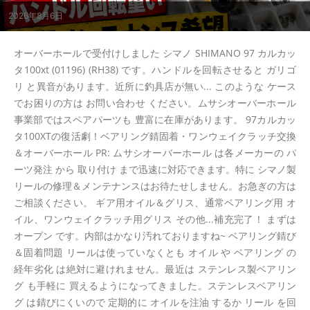
2026年8月6日
オーバーホールで受付けしました シマノ SHIMANO 97 カルカッ
タ100xt (01196) (RH38) です。ハンドルを回転させると ガリゴ
リ と異音があります。近所に釣具店が無い... このような ケース
でお困りの方は お問い合わせ ください。ムサシオーバーホール
事業部ではスペアパーツも 豊富に在庫があります。 97カルカッ
タ100XTの復活劇！ベアリング錆固着・ワンウェイクラッチ交換
＆オーバーホール PR: ムサシオーバーホール は各メーカーの パ
ーツ発注 から 取り付け まで迅速に対応できます。特に シマノ製
リールの修理＆メンテナンスはお待たせしません。お急ぎの方は
ご相談ください。 ギア用オイル＆グリス、通常ベアリング用 オ
イル、ワンウェイクラッチ用グリス その他...補充完了！ まずは
オープン です。内部はかなり汚れておりますね~ ベアリング錆び
＆固着問題 リールは使っていなくとも オイル や ベアリング の
経年劣化 は絶対に避けれません。最近は ステンレス製ベアリン
グ も手軽に 買えるようになってきました。ステンレスベアリン
グ は錆びにくいので 定期的に オイルを注油 するか リール を回