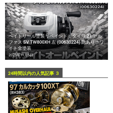
ベイトリール塗装リペイント：ダイワ 21 アル
ファス SV TW800XH 左 (00630224) 艶ありホワ
イト全塗装
2025年11月5日
24時間以内の人気記事 ３