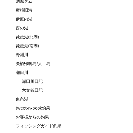
池原ダム
彦根旧港
伊庭内湖
西の湖
琵琶湖(北湖)
琵琶湖(南湖)
野洲川
矢橋帰帆島/人工島
瀬田川
瀬田川日記
六文銭日記
東条湖
tweet-n-book釣果
お客様からの釣果
フィッシングガイド釣果