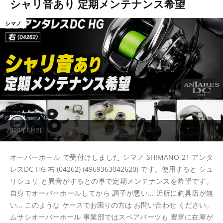
シャリ音あり 定期メンテナンス希望
シマノ
2026年8月2日
オーバーホール で受付けしました シマノ SHIMANO 21 アンタ
レスDC HG 右 (04262) (4969363042620) です。使用すると シュ
リシュリ と異音がするとの事で定期メンテナンスを希望です。
自身でオーバーホールしてから 調子が悪い... 近所に釣具店が無
い... このような ケースでお困りの方は お問い合わせ ください。
ムサシオーバーホール 事業部ではスペアパーツも 豊富に在庫が