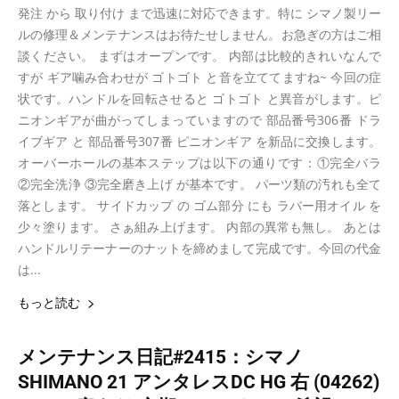
発注 から 取り付け まで迅速に対応できます。特に シマノ製リー
ルの修理＆メンテナンスはお待たせしません。お急ぎの方はご相
談ください。 まずはオープンです。 内部は比較的きれいなんで
すが ギア噛み合わせが ゴトゴト と音を立ててますね~ 今回の症
状です。ハンドルを回転させると ゴトゴト と異音がします。ピ
ニオンギアが曲がってしまっていますので 部品番号306番 ドラ
イブギア と 部品番号307番 ピニオンギア を新品に交換します。
オーバーホールの基本ステップは以下の通りです：①完全バラ
②完全洗浄 ③完全磨き上げ が基本です。 パーツ類の汚れも全て
落とします。 サイドカップ の ゴム部分 にも ラバー用オイル を
少々塗ります。 さぁ組み上げます。 内部の異常も無し。 あとは
ハンドルリテーナーのナットを締めまして完成です。今回の代金
は...
もっと読む
メンテナンス日記#2415：シマノ
SHIMANO 21 アンタレスDC HG 右 (04262)