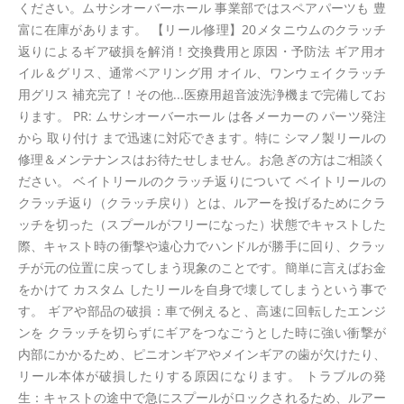
ください。ムサシオーバーホール 事業部ではスペアパーツも 豊
富に在庫があります。 【リール修理】20メタニウムのクラッチ
返りによるギア破損を解消！交換費用と原因・予防法 ギア用オ
イル＆グリス、通常ベアリング用 オイル、ワンウェイクラッチ
用グリス 補充完了！その他...医療用超音波洗浄機まで完備してお
ります。 PR: ムサシオーバーホール は各メーカーの パーツ発注
から 取り付け まで迅速に対応できます。特に シマノ製リールの
修理＆メンテナンスはお待たせしません。お急ぎの方はご相談く
ださい。 ベイトリールのクラッチ返りについて ベイトリールの
クラッチ返り（クラッチ戻り）とは、ルアーを投げるためにクラ
ッチを切った（スプールがフリーになった）状態でキャストした
際、キャスト時の衝撃や遠心力でハンドルが勝手に回り、クラッ
チが元の位置に戻ってしまう現象のことです。簡単に言えばお金
をかけて カスタム したリールを自身で壊してしまうという事で
す。 ギアや部品の破損：車で例えると、高速に回転したエンジ
ンを クラッチを切らずにギアをつなごうとした時に強い衝撃が
内部にかかるため、ピニオンギアやメインギアの歯が欠けたり、
リール本体が破損したりする原因になります。 トラブルの発
生：キャストの途中で急にスプールがロックされるため、ルアー