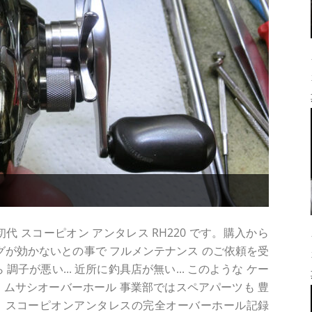
 スコーピオン アンタレス RH220 です。購入から
ラグが効かないとの事で フルメンテナンス のご依頼を受
子が悪い... 近所に釣具店が無い... このような ケー
。ムサシオーバーホール 事業部ではスペアパーツも 豊
！スコーピオンアンタレスの完全オーバーホール記録