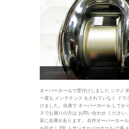
2025年4月30日
オーバーホールで受付けしました シマノ 初代 
一度も メンテナンス をされていなく ド
けました。自身で オーバーホール してから 調
スでお困りの方は お問い合わせ ください
富に在庫があります。 自作オーバーホール
お任せ！ PR: ムサシオーバーホール は各