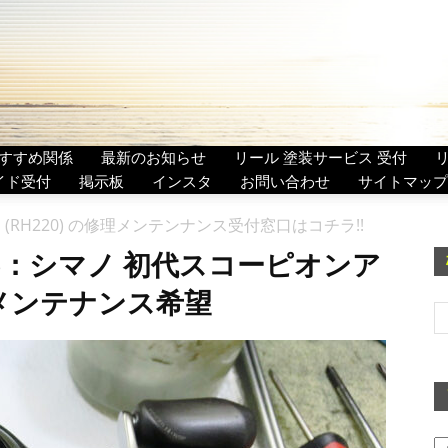
すすめ関係
最新のお知らせ
リール 塗装サービス 受付
イド受付
掲示板
インスタ
お問い合わせ
サイトマップ
(RH220) の修理メンテンナンス受付窓口はコチラ!!
6：シマノ 初代スコーピオンア
定期メンテナンス希望
ア