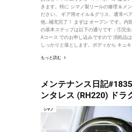
きます。特に シマノ製リールの修理＆メ
ださい。 ギア用オイル＆グリス、通常ベア
他...補充完了！ まずは オープン です。
の基本ステップは以下の通りです：①完全バ
Aコース でのお申し込みですので 消耗品
しっかりと落とします。ボディから キュキュ.
もっと読む
メンテナンス日記#183
ンタレス (RH220) ド
シマノ