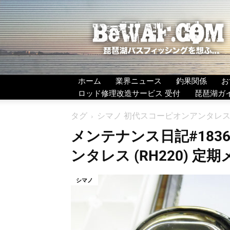
BeWAF
(ビ
ワ
エ
フ）
ホーム
業界ニュース
釣果関係
お
ロッド修理改造サービス 受付
琵琶湖ガ
タグ
シマノ 初代スコーピオンアンタレス 
メンテナンス日記#183
ンタレス (RH220) 
シマノ