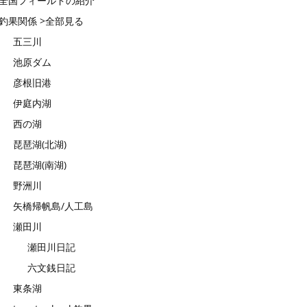
全国フィールドの紹介
釣果関係 >全部見る
五三川
池原ダム
彦根旧港
伊庭内湖
西の湖
琵琶湖(北湖)
琵琶湖(南湖)
野洲川
矢橋帰帆島/人工島
瀬田川
瀬田川日記
六文銭日記
東条湖