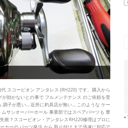
ー
カ
イ
ブ
スコーピオン アンタレス (RH220) です。購入から
ラグが効かないとの事で フルメンテナンス のご依頼を受
子が悪い... 近所に釣具店が無い... このような ケー
。ムサシオーバーホール 事業部ではスペアパーツも 豊
«
失敗？スコーピオン・アンタレスRH220修理はプロに
メーカーの パーツ発注 から 取り付け まで迅速に対応で