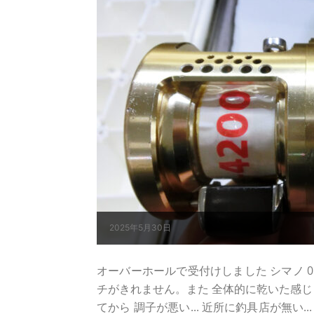
2025年5月30日
オーバーホールで受付けしました シマノ 01 
チがきれません。また 全体的に乾いた感じと
てから 調子が悪い... 近所に釣具店が無い.