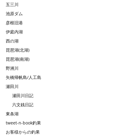
五三川
池原ダム
彦根旧港
伊庭内湖
西の湖
琵琶湖(北湖)
琵琶湖(南湖)
野洲川
矢橋帰帆島/人工島
瀬田川
瀬田川日記
六文銭日記
東条湖
tweet-n-book釣果
お客様からの釣果