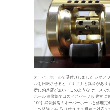
2025年8月23日
オーバーホールで受付けしました シマノ 01 
ルを回転させると ゴリゴリ と異音がありま
所に釣具店が無い... このような ケース
ホール 事業部ではスペアパーツも 豊富に
100】異音解消！オーバーホールと修理完全
ーツ発注 から 取り付け まで迅速に対応