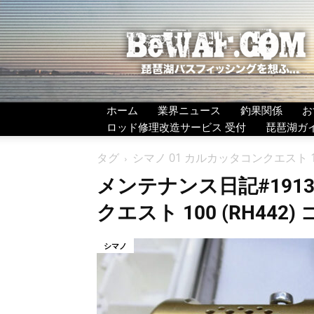
BeWAF
(ビ
ワ
エ
フ）
ホーム
業界ニュース
釣果関係
お
ロッド修理改造サービス 受付
琵琶湖ガ
タグ
シマノ 01 カルカッタコンクエスト 10
メンテナンス日記#191
クエスト 100 (RH442)
シマノ