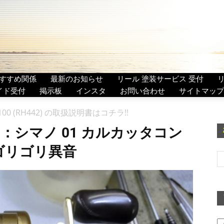
すすめ関係
最新のお知らせ
リール 塗装サービス 受付
イド受付
掲示板
インスタ
お問い合わせ
サイトマップ
0 (RH442) の取扱説明書はコチラ!!
3：シマノ 01 カルカッタコン
 ゴリゴリ異音
ア