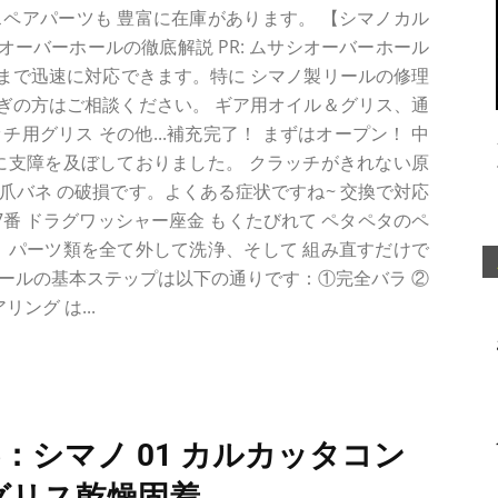
ペアパーツも 豊富に在庫があります。 【シマノカル
ーバーホールの徹底解説 PR: ムサシオーバーホール
け まで迅速に対応できます。特に シマノ製リールの修理
ぎの方はご相談ください。 ギア用オイル＆グリス、通
用グリス その他...補充完了！ まずはオープン！ 中
に支障を及ぼしておりました。 クラッチがきれない原
チ爪バネ の破損です。よくある症状ですね~ 交換で対応
147番 ドラグワッシャー座金 もくたびれて ペタペタのペ
 パーツ類を全て外して洗浄、そして 組み直すだけで
ールの基本ステップは以下の通りです：①完全バラ ②
ング は...
6：シマノ 01 カルカッタコン
) グリス乾燥固着