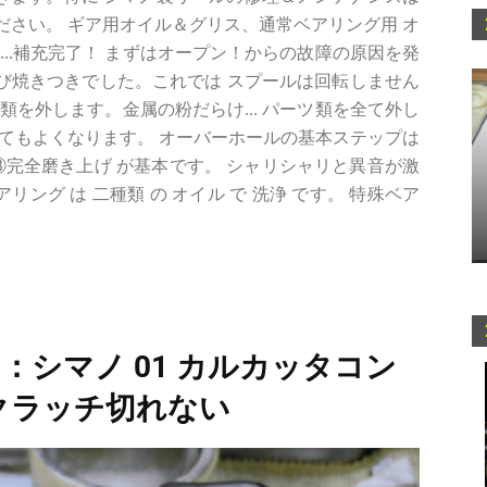
さい。 ギア用オイル＆グリス、通常ベアリング用 オ
...補充完了！ まずはオープン！からの故障の原因を発
の錆び焼きつきでした。これでは スプールは回転しません
ア類を外します。金属の粉だらけ... パーツ類を全て外し
てもよくなります。 オーバーホールの基本ステップは
③完全磨き上げ が基本です。 シャリシャリと異音が激
リング は 二種類 の オイル で 洗浄 です。 特殊ベア
6：シマノ 01 カルカッタコン
2) クラッチ切れない