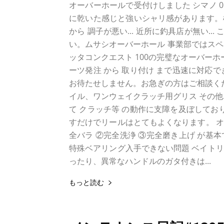
オーバーホールで受付けしました シマノ 01 
に乾いた感じと強いシャリ感があります。極
から 調子が悪い... 近所に釣具店が無い..
い。ムサシオーバーホール 事業部ではスペア
ッタコンクエスト 100の完璧なオーバーホー
ーツ発注 から 取り付け まで迅速に対応
お待たせしません。お急ぎの方はご相談くだ
イル、ワンウェイクラッチ用グリス その他.
て クラッチ等 の動作に支障を及ぼしてお
すだけでリールはとてもよくなります。 
全バラ ②完全洗浄 ③完全磨き上げ が基本で
特殊ベアリング入手できない問題 ベイトリ
ったり、異常なハンドルのガタ付きは...
もっと読む