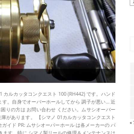
ー
カ
イ
ブ
カルカッタコンクエスト 100 (RH442) です。ハンド
す。自身でオーバーホールしてから 調子が悪い... 近
でお困りの方は お問い合わせ ください。ムサシオーバー
在庫があります。 【シマノ 01カルカッタコンクエスト
«
ガイド PR: ムサシオーバーホール は各メーカーの パ
できます。特に シマノ製リールの修理＆メンテナンスは