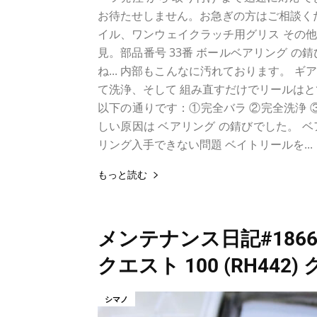
お待たせしません。お急ぎの方はご相談くだ
イル、ワンウェイクラッチ用グリス その他
見。部品番号 33番 ボールベアリング 
ね... 内部もこんなに汚れております。 ギ
て洗浄、そして 組み直すだけでリールはと
以下の通りです：①完全バラ ②完全洗浄 
しい原因は ベアリング の錆びでした。 ベア
リング入手できない問題 ベイトリールを...
もっと読む
メンテナンス日記#186
クエスト 100 (RH44
シマノ