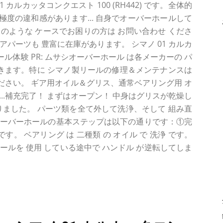
カルカッタコンクエスト 100 (RH442) です。全体的
度の違和感があります... 自身でオーバーホールして
. このような ケースでお困りの方は お問い合わせ くださ
パーツも 豊富に在庫があります。 シマノ 01 カルカ
ル体験 PR: ムサシオーバーホール は各メーカーの パ
できます。特に シマノ製リールの修理＆メンテナンスは
さい。 ギア用オイル＆グリス、通常ベアリング用 オ
..補充完了！ まずはオープン！ 中身はグリスが乾燥し
りました。 パーツ類を全て外して洗浄、そして 組み直
オーバーホールの基本ステップは以下の通りです：①完
す。 ベアリング は 二種類 の オイル で 洗浄 です。
ールを 使用 している途中で ハンドル が逆転してしま