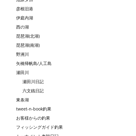
彦根旧港
伊庭内湖
西の湖
琵琶湖(北湖)
琵琶湖(南湖)
野洲川
矢橋帰帆島/人工島
瀬田川
瀬田川日記
六文銭日記
東条湖
tweet-n-book釣果
お客様からの釣果
フィッシングガイド釣果