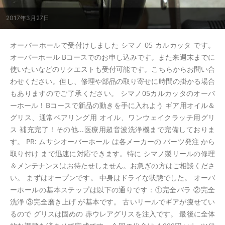
2017年3月27日
オーバーホールで受付けしました シマノ 05 カルカッタ です。
オーバーホール Bコースでのお申し込みです。また来週末までに
使いたいなどのリクエストも受付可能です。こちらからお問い合
わせください。但し、修理や部品の取り寄せに時間の掛かる場合
もありますのでご了承ください。 シマノ05カルカッタのオーバ
ーホール！Bコースで新品の動きを手に入れよう ギア用オイル＆
グリス、通常ベアリング用 オイル、ワンウェイクラッチ用グリ
ス 補充完了！その他...医療用超音波洗浄機まで完備しておりま
す。 PR: ムサシオーバーホール は各メーカーの パーツ発注 から
取り付け まで迅速に対応できます。特に シマノ製リールの修理
＆メンテナンスはお待たせしません。お急ぎの方はご相談くださ
い。 まずはオープンです。 中身はドライな状態でした。 オーバ
ーホールの基本ステップは以下の通りです：①完全バラ ②完全
洗浄 ③完全磨き上げ が基本です。 古いリールでギアが痩せてい
るので グリスは固めの 赤ウレアグリスを注入です。 最後に全体