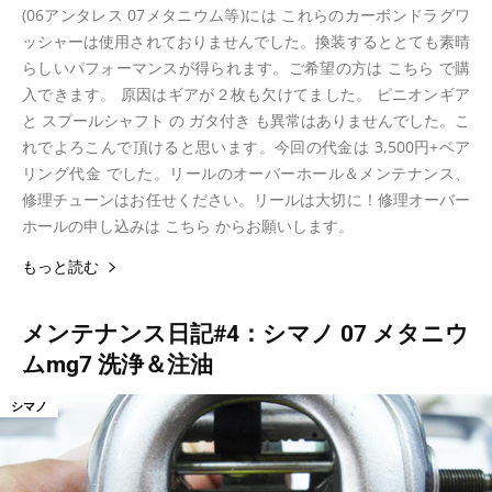
(06アンタレス 07メタニウム等)には これらのカーボンドラグワ
ッシャーは使用されておりませんでした。換装するととても素晴
らしいパフォーマンスが得られます。ご希望の方は こちら で購
入できます。 原因はギアが２枚も欠けてました。 ピニオンギア
と スプールシャフト の ガタ付き も異常はありませんでした。こ
れでよろこんで頂けると思います。今回の代金は 3,500円+ベア
リング代金 でした。リールのオーバーホール＆メンテナンス、
修理チューンはお任せください。リールは大切に！修理オーバー
ホールの申し込みは こちら からお願いします。
もっと読む
メンテナンス日記#4：シマノ 07 メタニウ
ムmg7 洗浄＆注油
シマノ