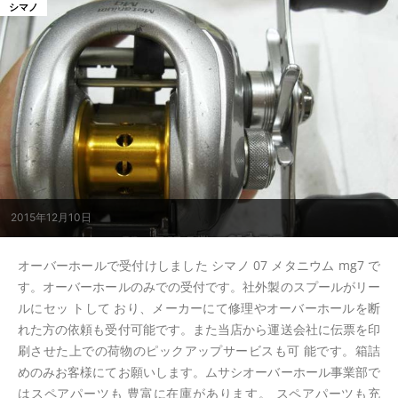
シマノ
2015年12月10日
オーバーホールで受付けしました シマノ 07 メタニウム mg7 で
す。オーバーホールのみでの受付です。社外製のスプールがリー
ルにセッ トして おり、メーカーにて修理やオーバーホールを断
れた方の依頼も受付可能です。また当店から運送会社に伝票を印
刷させた上での荷物のピックアップサービスも可 能です。箱詰
めのみお客様にてお願いします。ムサシオーバーホール事業部で
はスペアパーツも 豊富に在庫があります。 スペアパーツも充