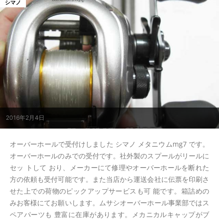
シマノ
2016年2月4日
オーバーホールで受付けしました シマノ メタニウムmg7 です。
オーバーホールのみでの受付です。社外製のスプールがリールに
セッ トして おり、メーカーにて修理やオーバーホールを断れた
方の依頼も受付可能です。また当店から運送会社に伝票を印刷さ
せた上での荷物のピックアップサービスも可 能です。箱詰めの
みお客様にてお願いします。ムサシオーバーホール事業部ではス
ペアパーツも 豊富に在庫があります。メカニカルキャップがブ