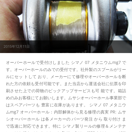
2015年12月11日
オーバーホールで受付けしました シマノ 07 メタニウムmg7 で
す。オーバーホールのみでの受付です。社外製のスプールがリー
ルにセッ トして おり、メーカーにて修理やオーバーホールを断
れた方の依頼も受付可能です。また当店から運送会社に伝票を印
刷させた上での荷物のピックアップサービスも可 能です。箱詰
めのみお客様にてお願いします。ムサシオーバーホール事業部で
はスペアパーツも 豊富に在庫があります。 シマノ 07 メタニウ
ムmg7 オーバーホール：内部解体から見る修理の真実 PR: ムサ
シオーバーホール は各メーカーの パーツ発注 から 取り付け ま
で迅速に対応できます。特に シマノ製リールの修理＆メンテナ