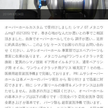
2019年8月24日
オーバーホールカスタム で受付けしました シマノ 07 メタニウ
ムmg7 (021205) です。巻き心地がなんだか悪いとの事でご相談
頂きました。自身でオーバーホールしてから 調子が悪い... 近所
に釣具店が無い... このような ケースでお困りの方は お問い合わ
せ ください。ムサシオーバーホール 事業部ではスペアパーツも
豊富に在庫があります。 メタニウムmg7ワンウェイクラッチ交
換術：驚異のシマノ技術 ギア用オイル＆グリス、通常ベアリン
グ用 オイル、ワンウェイクラッチ用グリス 補充完了！その他...
医療用超音波洗浄機まで完備しております。 PR: ムサシオーバー
ホール は各メーカーの パーツ発注 から 取り付け まで迅速に対
応できます。特に シマノ製リールの修理＆メンテナンスはお待
たせしません。お急ぎの方はご相談ください。 オーバーホール
の基本ステップは以下の通りです：①完全バラ ②完全洗浄 ③完
全磨き上げ が基本です。 パーツ類も 超音波洗浄機 で洗います。