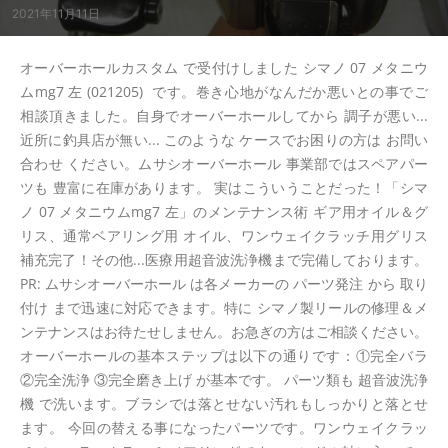
2021年11月11日
オーバーホールカスタム で受付けしました シマノ 07 メタニウ
ムmg7 左 (021205) です。巻き心地がなんだか悪いとの事でご
相談頂きました。自身でオーバーホールしてから 調子が悪い...
近所に釣具店が無い... このような ケースでお困りの方は お問い
合わせ ください。ムサシオーバーホール 事業部ではスペアパー
ツも 豊富に在庫があります。 実はこういうことだった！「シマ
ノ 07 メタニウムmg7 左」のメンテナンス術 ギア用オイル＆グ
リス、通常ベアリング用 オイル、ワンウェイクラッチ用グリス
補充完了！その他...医療用超音波洗浄機まで完備しております。
PR: ムサシオーバーホール は各メーカーの パーツ発注 から 取り
付け まで迅速に対応できます。特に シマノ製リールの修理＆メ
ンテナンスはお待たせしません。お急ぎの方はご相談ください。
オーバーホールの基本ステップは以下の通りです：①完全バラ
②完全洗浄 ③完全磨き上げ が基本です。 パーツ類も 超音波洗浄
機 で洗います。ブラシでは落とせない汚れもしっかりと落とせ
ます。 今回の替える事になったパーツです。ワンウェイクラッ