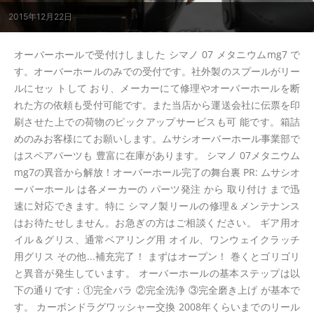
2015年12月22日
オーバーホールで受付けしました シマノ 07 メタニウムmg7 で
す。オーバーホールのみでの受付です。社外製のスプールがリー
ルにセッ トして おり、メーカーにて修理やオーバーホールを断
れた方の依頼も受付可能です。また当店から運送会社に伝票を印
刷させた上での荷物のピックアップサービスも可 能です。箱詰
めのみお客様にてお願いします。ムサシオーバーホール事業部で
はスペアパーツも 豊富に在庫があります。 シマノ 07メタニウム
mg7の異音から解放！オーバーホール完了の舞台裏 PR: ムサシオ
ーバーホール は各メーカーの パーツ発注 から 取り付け まで迅
速に対応できます。特に シマノ製リールの修理＆メンテナンス
はお待たせしません。お急ぎの方はご相談ください。 ギア用オ
イル＆グリス、通常ベアリング用 オイル、ワンウェイクラッチ
用グリス その他...補充完了！ まずはオープン！ 巻くとゴリゴリ
と異音が発生しています。 オーバーホールの基本ステップは以
下の通りです：①完全バラ ②完全洗浄 ③完全磨き上げ が基本で
す。 カーボンドラグワッシャー交換 2008年くらいまでのリール