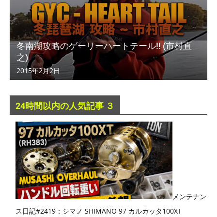
冬南湖攻略のゲーリーハートテール!! (市村直
之)
2015年2月2日
24時間以内の人気記事 ３
メンテナン
ス日記#2419：シマノ SHIMANO 97 カルカッタ100XT