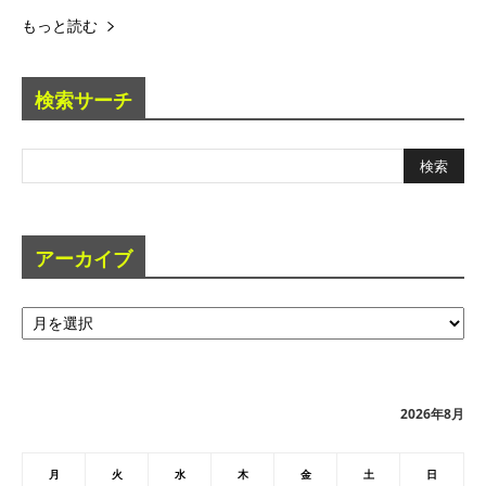
もっと読む
検索サーチ
アーカイブ
ア
ー
カ
イ
ブ
2026年8月
月
火
水
木
金
土
日