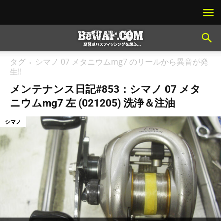
タグ
シマノ 07 メタニウムmg7 のリールから異音が発
生!!
メンテナンス日記#853：シマノ 07 メタ
ニウムmg7 左 (021205) 洗浄＆注油
シマノ