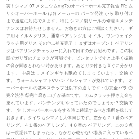
実！シマノ 07 メタニウムmg7のオーバーホール完了報告 PR: ム
サシオーバーホール は各メーカーの パーツ発注 から 取り付け
まで迅速に対応できます。特に シマノ製リールの修理＆メンテ
ナンスはお待たせしません。お急ぎの方はご相談ください。 ギ
ア用オイル＆グリス、通常ベアリング用 オイル、ワンウェイク
ラッチ用グリス その他...補充完了！ まずはオープン！ ベアリン
グはベアリングチェッカーに入れて回すのがお勧めです。この状
態でガリ等のチェックが可能です。ピンセットですと上手く振動
の音が聞きとれない時があります。あとガタ付きも直ぐに分かり
ます。 中身は... メインギヤも舐めてしまっています。交換で
す。 ウォームシャフトやハンドルシャフトが捻れています。 オ
ーバーホールの基本ステップは以下の通りです：①完全バラ ②
完全洗浄 ③完全磨き上げ が基本です。 カムクラッチ押さえ金も
捻れています。パンチングをやっていたのでしょうか？交換で
す。 少 しオーバーホールをする時に確認するべき場所を残して
おきます。ダイワもシマノも大体同じです。左から７１番のベア
リング、４１番のベアリング、４８番の ベアリング。この３点
は一度濡れてしまったら、なかなか乾かない場所に入っているベ