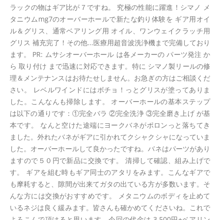
ラックの物はギア比が７ですね。 究極の性能に躍進！シマノ メ
タニウムmg7のオーバーホールで新たな釣り体験を ギア用オイ
ル＆グリス、通常ベアリング用 オイル、ワンウェイクラッチ用
グリス 補充完了！その他...医療用超音波洗浄機まで完備しており
ます。 PR: ムサシオーバーホール は各メーカーの パーツ発注 か
ら 取り付け まで迅速に対応できます。特に シマノ製リールの修
理＆メンテナンスはお待たせしません。お急ぎの方はご相談くだ
さい。 レベルワインドにはボチョ！っとグリスが塗ってありま
した。こんなんも掃除します。 オーバーホールの基本ステップ
は以下の通りです：①完全バラ ②完全洗浄 ③完全磨き上げ が基
本です。 なんと空けた途端にヨークバネがポロンっと落ちてき
ました。外れたバネがギアに引かれてクシャクシャになっていま
した。オーバーホールして良かったですね。バネはパーツがあり
ますので５０円で新品に交換です。 清掃して確認、組み上げで
す。 ギアを組む時もギア同士のアタリをみます。こんなギアで
も摩耗すると、隙間が出来てガタの出ている方が多数います。そ
んな方には交換がおすすめです。 メタニウムのボディを止めて
いるネジは良く緩みます。皆さんも確かめてくださいね。これで
よろこんで頂けると思います。今回の代金は 3,500円+ベアリン