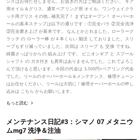
ンスはお待たせしません。お急ぎの方はご相談ください。 ギア
用オイル＆グリス、通常ベアリング用 オイル、ワンウェイクラ
ッチ用グリス その他...補充完了！ まずはオープン！ オーバーホ
ールの基本ステップは以下の通りです：①完全バラ ②完全洗浄
③完全磨き上げ が基本です。 なんとかとれました。ローラーク
ラッチ の ローラー棒 が４本くらい 陥没 しておりました。スリ
ーブもすり減っていました。次回は スリーブ も 交換 ですね。
綺麗さっぱりからの 組み上げ です。 ピニオンギア と スプール
シャフト の ガタ付き も異常はありませんでした。これでよろこ
んで頂けると思います。今回の代金は 3,500円+ベアリング代金
でした。リールのオーバーホール＆メンテナンス、修理チューン
はお任せください。リールは大切に！修理オーバーホールの申し
込みは こちら からお願いします。
もっと読む
メンテナンス日記#3：シマノ 07 メタニウ
ムmg7 洗浄＆注油