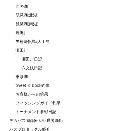
西の湖
琵琶湖(北湖)
琵琶湖(南湖)
野洲川
矢橋帰帆島/人工島
瀬田川
瀬田川日記
六文銭日記
東条湖
tweet-n-book釣果
お客様からの釣果
フィッシングガイド釣果
トーナメント参戦日記
デカバス関係(60,70,世界新!!)
バスプロタックル紹介