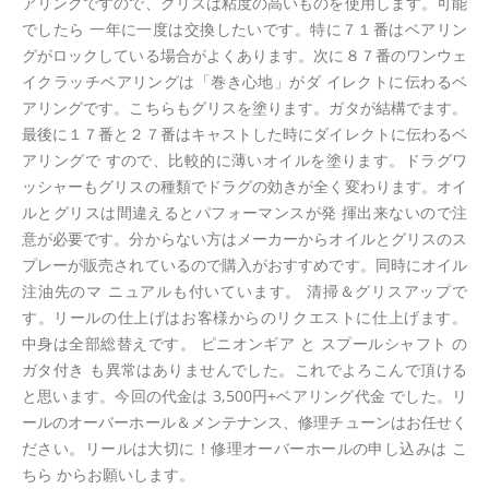
アリングですので、グリスは粘度の高いものを使用します。可能
でしたら 一年に一度は交換したいです。特に７１番はベアリン
グがロックしている場合がよくあります。次に８７番のワンウェ
イクラッチベアリングは「巻き心地」がダ イレクトに伝わるベ
アリングです。こちらもグリスを塗ります。ガタが結構でます。
最後に１７番と２７番はキャストした時にダイレクトに伝わるベ
アリングで すので、比較的に薄いオイルを塗ります。ドラグワ
ッシャーもグリスの種類でドラグの効きが全く変わります。オイ
ルとグリスは間違えるとパフォーマンスが発 揮出来ないので注
意が必要です。分からない方はメーカーからオイルとグリスのス
プレーが販売されているので購入がおすすめです。同時にオイル
注油先のマ ニュアルも付いています。 清掃＆グリスアップで
す。リールの仕上げはお客様からのリクエストに仕上げます。
中身は全部総替えです。 ピニオンギア と スプールシャフト の
ガタ付き も異常はありませんでした。これでよろこんで頂ける
と思います。今回の代金は 3,500円+ベアリング代金 でした。リ
ールのオーバーホール＆メンテナンス、修理チューンはお任せく
ださい。リールは大切に！修理オーバーホールの申し込みは こ
ちら からお願いします。