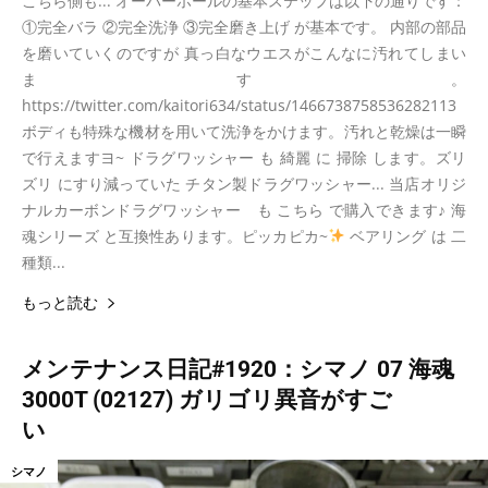
こちら側も... オーバーホールの基本ステップは以下の通りです：
①完全バラ ②完全洗浄 ③完全磨き上げ が基本です。 内部の部品
を磨いていくのですが 真っ白なウエスがこんなに汚れてしまい
ます。
https://twitter.com/kaitori634/status/1466738758536282113
ボディも特殊な機材を用いて洗浄をかけます。汚れと乾燥は一瞬
で行えますヨ~ ドラグワッシャー も 綺麗 に 掃除 します。ズリ
ズリ にすり減っていた チタン製ドラグワッシャー... 当店オリジ
ナルカーボンドラグワッシャー も こちら で購入できます♪ 海
魂シリーズ と互換性あります。ピッカピカ~
ベアリング は 二
種類...
もっと読む
メンテナンス日記#1920：シマノ 07 海魂
3000T (02127) ガリゴリ異音がすご
い
シマノ