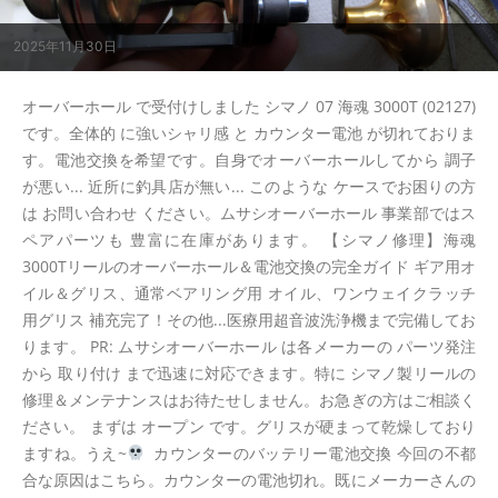
2025年11月30日
オーバーホール で受付けしました シマノ 07 海魂 3000T (02127)
です。全体的 に強いシャリ感 と カウンター電池 が切れておりま
す。電池交換を希望です。自身でオーバーホールしてから 調子
が悪い... 近所に釣具店が無い... このような ケースでお困りの方
は お問い合わせ ください。ムサシオーバーホール 事業部ではス
ペアパーツも 豊富に在庫があります。 【シマノ修理】海魂
3000Tリールのオーバーホール＆電池交換の完全ガイド ギア用オ
イル＆グリス、通常ベアリング用 オイル、ワンウェイクラッチ
用グリス 補充完了！その他...医療用超音波洗浄機まで完備してお
ります。 PR: ムサシオーバーホール は各メーカーの パーツ発注
から 取り付け まで迅速に対応できます。特に シマノ製リールの
修理＆メンテナンスはお待たせしません。お急ぎの方はご相談く
ださい。 まずは オープン です。グリスが硬まって乾燥しており
ますね。うえ~
カウンターのバッテリー電池交換 今回の不都
合な原因はこちら。カウンターの電池切れ。既にメーカーさんの