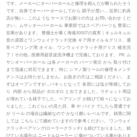
です。メーカーにオーバーホールと修理を頼んだが断られたそう
です。自身でオーバーホールしてから 調子が悪い... 近所に釣具
店が無い... このような ケースでお困りの方は お問い合わせ くだ
さい。ムサシオーバーホール 事業部ではスペアパーツも 豊富に
在庫があります。 整備士が暴く海魂3000Tの真実｜キュルキュル
音の原因とワンウェイクラッチ交換 ギア用オイル＆グリス、通
常ベアリング用 オイル、ワンウェイクラッチ用グリス 補充完
了！その他...医療用超音波洗浄機まで完備しております。 PR: ム
サシオーバーホール は各メーカーの パーツ発注 から 取り付け
まで迅速に対応できます。特に シマノ製リールの修理＆メンテ
ナンスはお待たせしません。お急ぎの方はご相談ください。 ま
ずはオープンですが...バキッとなって 各部には塩が堆積してお
り 内部 から部品が ポロポロ と出てきました。ラチェット周辺
が壊れている様子でした。ベアリング が錆びて粉々になってお
りました。これぐらいの見た目、車 や バイク でしたら普通です
が リール の場合は繊細なので かなり酷いレベルです。錆害に関
しては こちら にて纏めていますので参考ください。 ワンウェイ
クラッチベアリング(ローラークラッチ) も錆びておりました。錆
びている場合は ニードルローラー に傷がついている事がありま