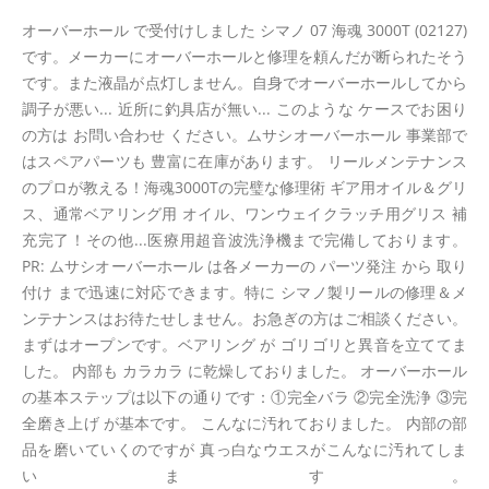
オーバーホール で受付けしました シマノ 07 海魂 3000T (02127)
です。メーカーにオーバーホールと修理を頼んだが断られたそう
です。また液晶が点灯しません。自身でオーバーホールしてから
調子が悪い... 近所に釣具店が無い... このような ケースでお困り
の方は お問い合わせ ください。ムサシオーバーホール 事業部で
はスペアパーツも 豊富に在庫があります。 リールメンテナンス
のプロが教える！海魂3000Tの完璧な修理術 ギア用オイル＆グリ
ス、通常ベアリング用 オイル、ワンウェイクラッチ用グリス 補
充完了！その他...医療用超音波洗浄機まで完備しております。
PR: ムサシオーバーホール は各メーカーの パーツ発注 から 取り
付け まで迅速に対応できます。特に シマノ製リールの修理＆メ
ンテナンスはお待たせしません。お急ぎの方はご相談ください。
まずはオープンです。ベアリング が ゴリゴリと異音を立ててま
した。 内部も カラカラ に乾燥しておりました。 オーバーホール
の基本ステップは以下の通りです：①完全バラ ②完全洗浄 ③完
全磨き上げ が基本です。 こんなに汚れておりました。 内部の部
品を磨いていくのですが 真っ白なウエスがこんなに汚れてしま
います。