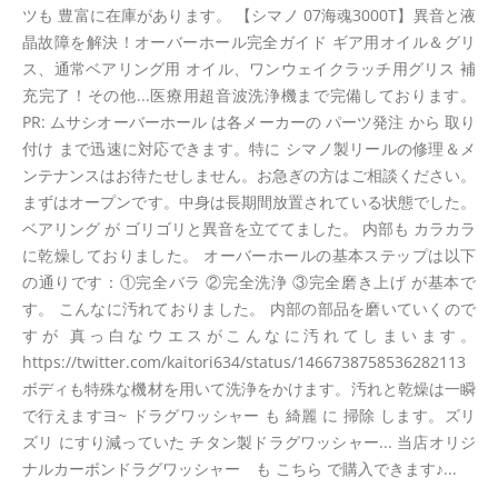
ツも 豊富に在庫があります。 【シマノ 07海魂3000T】異音と液
晶故障を解決！オーバーホール完全ガイド ギア用オイル＆グリ
ス、通常ベアリング用 オイル、ワンウェイクラッチ用グリス 補
充完了！その他...医療用超音波洗浄機まで完備しております。
PR: ムサシオーバーホール は各メーカーの パーツ発注 から 取り
付け まで迅速に対応できます。特に シマノ製リールの修理＆メ
ンテナンスはお待たせしません。お急ぎの方はご相談ください。
まずはオープンです。中身は長期間放置されている状態でした。
ベアリング が ゴリゴリと異音を立ててました。 内部も カラカラ
に乾燥しておりました。 オーバーホールの基本ステップは以下
の通りです：①完全バラ ②完全洗浄 ③完全磨き上げ が基本で
す。 こんなに汚れておりました。 内部の部品を磨いていくので
すが 真っ白なウエスがこんなに汚れてしまいます。
https://twitter.com/kaitori634/status/1466738758536282113
ボディも特殊な機材を用いて洗浄をかけます。汚れと乾燥は一瞬
で行えますヨ~ ドラグワッシャー も 綺麗 に 掃除 します。ズリ
ズリ にすり減っていた チタン製ドラグワッシャー... 当店オリジ
ナルカーボンドラグワッシャー も こちら で購入できます♪...