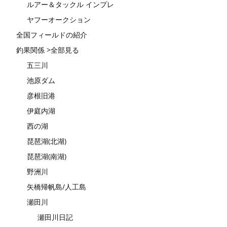
ルアー＆タックル インプレ
ヤフーオークション
全国フィールドの紹介
釣果関係 >全部見る
五三川
池原ダム
彦根旧港
伊庭内湖
西の湖
琵琶湖(北湖)
琵琶湖(南湖)
野洲川
矢橋帰帆島/人工島
瀬田川
瀬田川日記