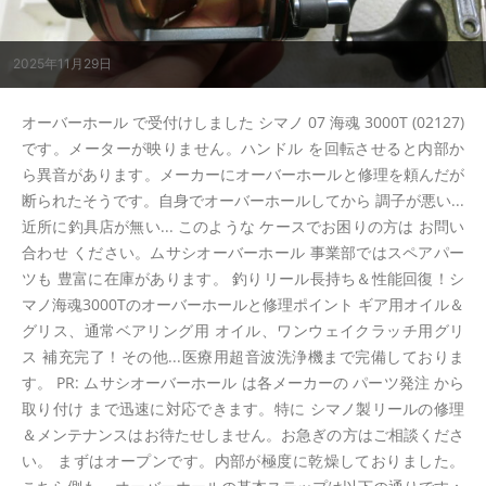
2025年11月29日
オーバーホール で受付けしました シマノ 07 海魂 3000T (02127)
です。メーターが映りません。ハンドル を回転させると内部か
ら異音があります。メーカーにオーバーホールと修理を頼んだが
断られたそうです。自身でオーバーホールしてから 調子が悪い...
近所に釣具店が無い... このような ケースでお困りの方は お問い
合わせ ください。ムサシオーバーホール 事業部ではスペアパー
ツも 豊富に在庫があります。 釣りリール長持ち＆性能回復！シ
マノ海魂3000Tのオーバーホールと修理ポイント ギア用オイル＆
グリス、通常ベアリング用 オイル、ワンウェイクラッチ用グリ
ス 補充完了！その他...医療用超音波洗浄機まで完備しておりま
す。 PR: ムサシオーバーホール は各メーカーの パーツ発注 から
取り付け まで迅速に対応できます。特に シマノ製リールの修理
＆メンテナンスはお待たせしません。お急ぎの方はご相談くださ
い。 まずはオープンです。内部が極度に乾燥しておりました。