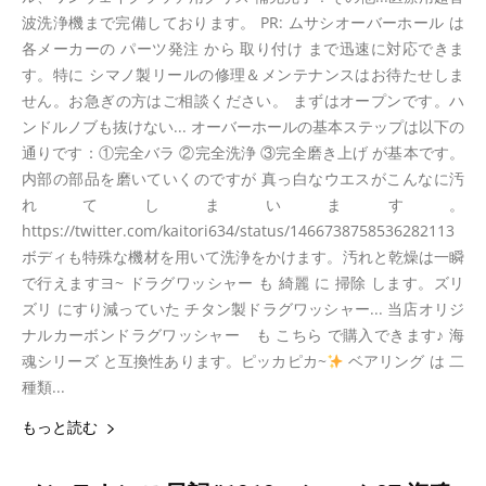
波洗浄機まで完備しております。 PR: ムサシオーバーホール は
各メーカーの パーツ発注 から 取り付け まで迅速に対応できま
す。特に シマノ製リールの修理＆メンテナンスはお待たせしま
せん。お急ぎの方はご相談ください。 まずはオープンです。ハ
ンドルノブも抜けない... オーバーホールの基本ステップは以下の
通りです：①完全バラ ②完全洗浄 ③完全磨き上げ が基本です。
内部の部品を磨いていくのですが 真っ白なウエスがこんなに汚
れてしまいます。
https://twitter.com/kaitori634/status/1466738758536282113
ボディも特殊な機材を用いて洗浄をかけます。汚れと乾燥は一瞬
で行えますヨ~ ドラグワッシャー も 綺麗 に 掃除 します。ズリ
ズリ にすり減っていた チタン製ドラグワッシャー... 当店オリジ
ナルカーボンドラグワッシャー も こちら で購入できます♪ 海
魂シリーズ と互換性あります。ピッカピカ~
ベアリング は 二
種類...
もっと読む