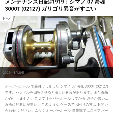
メンテナンス日記#1919：シマノ 07 海魂
3000T (02127) ガリゴリ異音がすごい
シマノ
2025年8月29日
オーバーホール で受付けしました シマノ 07 海魂 3000T (02127)
です。ハンドルを回転させると激しい異音があります。また液晶
が点灯しません。自身でオーバーホールしてから 調子が悪い...
近所に釣具店が無い... このような ケースでお困りの方は お問い
合わせ ください。ムサシオーバーホール 事業部ではスペアパー