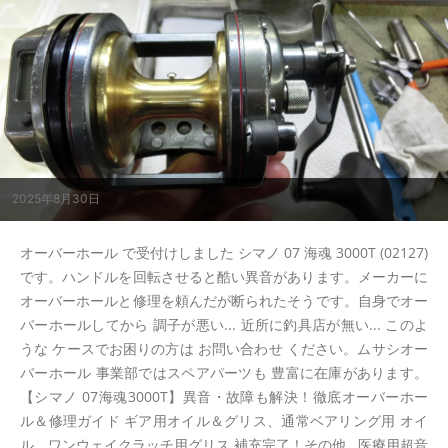
2025年8月30日
オーバーホール で受付けしました シマノ 07 海魂 3000T (02127)
です。ハンドルを回転させると酷い異音があります。メーカーに
オーバーホールと修理を頼んだが断られたそうです。自身でオー
バーホールしてから 調子が悪い... 近所に釣具店が無い... このよ
うな ケースでお困りの方は お問い合わせ ください。ムサシオー
バーホール 事業部ではスペアパーツも 豊富に在庫があります。
【シマノ 07海魂3000T】異音・故障も解決！徹底オーバーホー
ル＆修理ガイド ギア用オイル＆グリス、通常ベアリング用 オイ
ル、ワンウェイクラッチ用グリス 補充完了！その他...医療用超音