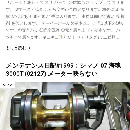
サポートも終わっており パーツ の供給もストップしておりま
す。 Bマーク が点灯したら交換の合図となります。海外には 在
庫 が沢山あり まだまだ 手に入ります。 中身は開けて古い 接着
剤 を落とします。 オーバーホールの基本ステップは以下の通り
です：①完全バラ ②完全洗浄 ③完全磨き上げ が基本です。 パー
ツも全て磨きます。キュキュ
とね！ ベアリング は 二種類...
もっと読む
メンテナンス日記#1999：シマノ 07 海魂
3000T (02127) メーター映らない
シマノ