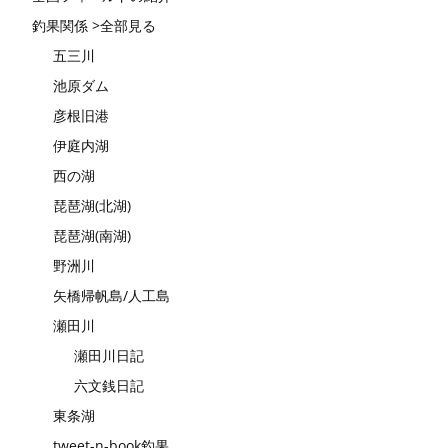
釣果関係 >全部見る
五三川
池原ダム
彦根旧港
伊庭内湖
西の湖
琵琶湖(北湖)
琵琶湖(南湖)
野洲川
矢橋帰帆島/人工島
瀬田川
瀬田川日記
六文銭日記
東条湖
tweet-n-book釣果