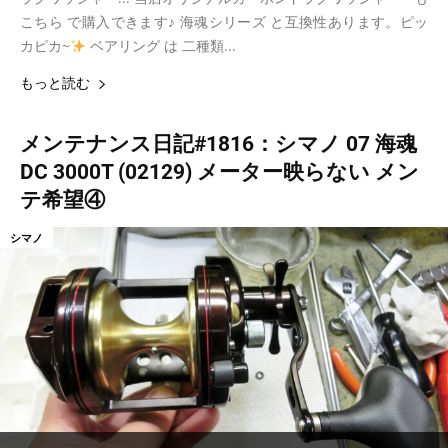
こちら で購入できます♪ 海魂シリーズ と互換性あります。ピッ
カピカ~
ベアリング は 二種類...
もっと読む
メンテナンス日記#1816：シマノ 07 海魂
DC 3000T (02129) メーター映らない メン
テ希望④
シマノ