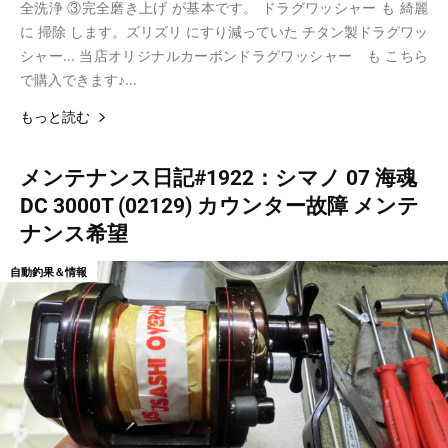
全洗浄 ③完全磨き上げ が基本です。 ドラグワッシャー も 綺麗
に 掃除 します。ズリズリ にすり減っていた チタン製ドラグワッ
シャー... 当店オリジナルカーボンドラグワッシャー も こちら
で購入できます♪...
もっと読む
メンテナンス日記#1922：シマノ 07 海魂
DC 3000T (02129) カウンター故障 メンテ
ナンス希望
自動釣果＆情報