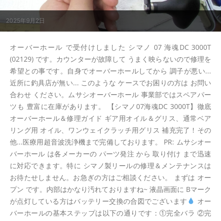
2025年9月2日
オーバーホール で受付けしました シマノ 07 海魂DC 3000T
(02129) です。カウンターが故障して うまく映らないので修理を
希望との事です。自身でオーバーホールしてから 調子が悪い...
近所に釣具店が無い... このような ケースでお困りの方は お問い
合わせ ください。ムサシオーバーホール 事業部ではスペアパー
ツも 豊富に在庫があります。 【シマノ07海魂DC 3000T】徹底
オーバーホール＆修理ガイド ギア用オイル＆グリス、通常ベア
リング用 オイル、ワンウェイクラッチ用グリス 補充完了！その
他...医療用超音波洗浄機まで完備しております。 PR: ムサシオー
バーホール は各メーカーの パーツ発注 から 取り付け まで迅速
に対応できます。特に シマノ製リールの修理＆メンテナンスは
お待たせしません。お急ぎの方はご相談ください。 まずは オー
プン です。内部はかなり汚れておりますね~ 液晶画面に Bマーク
が点灯している方はバッテリー交換の合図でございます
オー
バーホールの基本ステップは以下の通りです：①完全バラ ②完