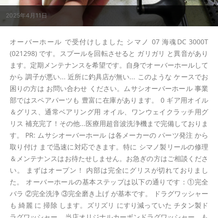
2025年4月11日
オーバーホール で受付けしました シマノ 07 海魂DC 3000T
(021298) です。スプールを回転させると ガリガリ と異音があり
ます。定期メンテナンスを希望です。自身でオーバーホールして
から 調子が悪い... 近所に釣具店が無い... このような ケースでお
困りの方は お問い合わせ ください。ムサシオーバーホール 事業
部ではスペアパーツも 豊富に在庫があります。 0 ギア用オイル
＆グリス、通常ベアリング用 オイル、ワンウェイクラッチ用グ
リス 補充完了！その他...医療用超音波洗浄機まで完備しておりま
す。 PR: ムサシオーバーホール は各メーカーの パーツ発注 から
取り付け まで迅速に対応できます。特に シマノ製リールの修理
＆メンテナンスはお待たせしません。お急ぎの方はご相談くださ
い。 まずはオープン！ 内部は完全にグリスが切れておりまし
た。 オーバーホールの基本ステップは以下の通りです：①完全
バラ ②完全洗浄 ③完全磨き上げ が基本です。 ドラグワッシャー
も 綺麗 に 掃除 します。ズリズリ にすり減っていた チタン製ド
ラグワッシャー... 当店オリジナルカーボンドラグワッシャー も