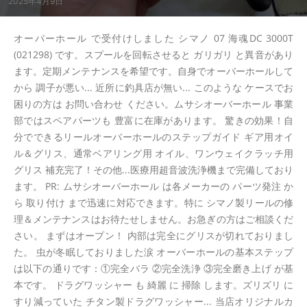
2025年4月9日
オーバーホール で受付けしました シマノ 07 海魂DC 3000T
(021298) です。スプールを回転させると ガリガリ と異音があり
ます。定期メンテナンスを希望です。自身でオーバーホールして
から 調子が悪い... 近所に釣具店が無い... このような ケースでお
困りの方は お問い合わせ ください。ムサシオーバーホール 事業
部ではスペアパーツも 豊富に在庫があります。 驚きの効果！自
分でできるリールオーバーホールのステップガイド ギア用オイ
ル＆グリス、通常ベアリング用 オイル、ワンウェイクラッチ用
グリス 補充完了！その他...医療用超音波洗浄機まで完備しており
ます。 PR: ムサシオーバーホール は各メーカーの パーツ発注 か
ら 取り付け まで迅速に対応できます。特に シマノ製リールの修
理＆メンテナンスはお待たせしません。お急ぎの方はご相談くだ
さい。 まずはオープン！ 内部は完全にグリスが切れておりまし
た。 虫が冬眠しておりました涙 オーバーホールの基本ステップ
は以下の通りです：①完全バラ ②完全洗浄 ③完全磨き上げ が基
本です。 ドラグワッシャー も 綺麗 に 掃除 します。ズリズリ に
すり減っていた チタン製ドラグワッシャー... 当店オリジナルカ