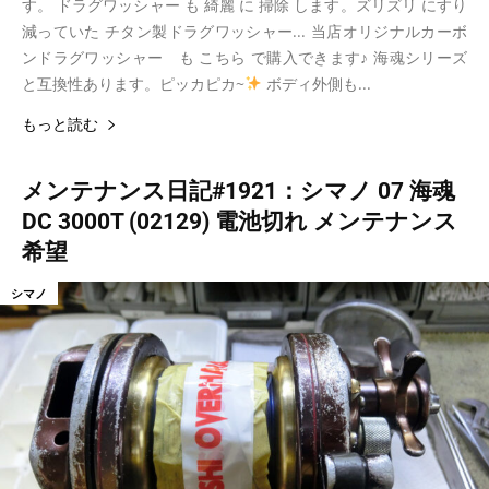
す。 ドラグワッシャー も 綺麗 に 掃除 します。ズリズリ にすり
減っていた チタン製ドラグワッシャー... 当店オリジナルカーボ
ンドラグワッシャー も こちら で購入できます♪ 海魂シリーズ
と互換性あります。ピッカピカ~
ボディ外側も...
もっと読む
メンテナンス日記#1921：シマノ 07 海魂
DC 3000T (02129) 電池切れ メンテナンス
希望
シマノ