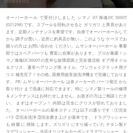
2025年4月10日
オーバーホール で受付けしました シマノ 07 海魂DC 3000T
(021298) です。スプールを回転させると ガリガリ と異音があり
ます。定期メンテナンスを希望です。自身でオーバーホールして
から 調子が悪い... 近所に釣具店が無い... このような ケースでお
困りの方は お問い合わせ ください。ムサシオーバーホール 事業
部ではスペアパーツも 豊富に在庫があります。 プロが暴露！シ
マノ海魂DC3000Tの意外な故障原因と完全復活術 ギア用オイル
＆グリス、通常ベアリング用 オイル、ワンウェイクラッチ用グ
リス 補充完了！その他...医療用超音波洗浄機まで完備しておりま
す。 PR: ムサシオーバーホール は各メーカーの パーツ発注 から
取り付け まで迅速に対応できます。特に シマノ製リールの修理
＆メンテナンスはお待たせしません。お急ぎの方はご相談くださ
い。 まずはオープン！ 内部は完全にグリスが切れておりまし
た。 オーバーホールの基本ステップは以下の通りです：①完全
バラ ②完全洗浄 ③完全磨き上げ が基本です。 ドラグワッシャー
も 綺麗 に 掃除 します。ズリズリ にすり減っていた チタン製ド
ラグワッシャー... 当店オリジナルカーボンドラグワッシャー も