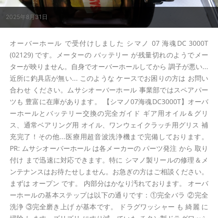
2025年8月31日
オーバーホール で受付けしました シマノ 07 海魂DC 3000T
(02129) です。メーターの バッテリー が残量切れのようでメー
ターが映りません。自身でオーバーホールしてから 調子が悪い...
近所に釣具店が無い... このような ケースでお困りの方は お問い
合わせ ください。ムサシオーバーホール 事業部ではスペアパー
ツも 豊富に在庫があります。 【シマノ07海魂DC3000T】オーバ
ーホールとバッテリー交換の完全ガイド ギア用オイル＆グリ
ス、通常ベアリング用 オイル、ワンウェイクラッチ用グリス 補
充完了！その他...医療用超音波洗浄機まで完備しております。
PR: ムサシオーバーホール は各メーカーの パーツ発注 から 取り
付け まで迅速に対応できます。特に シマノ製リールの修理＆メ
ンテナンスはお待たせしません。お急ぎの方はご相談ください。
まずは オープン です。 内部分はかなり汚れております。 オーバ
ーホールの基本ステップは以下の通りです：①完全バラ ②完全
洗浄 ③完全磨き上げ が基本です。 ドラグワッシャー も 綺麗 に