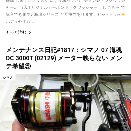
掃除 します。ズリズリ にすり減っていた チタン製ドラグワッシ
ャー... 当店オリジナルカーボンドラグワッシャー も こちら で
購入できます♪ 海魂シリーズ と互換性あります。ピッカピカ~
ボディ外側も...
もっと読む
メンテナンス日記#1817：シマノ 07 海魂
DC 3000T (02129) メーター映らない メン
テ希望⑤
シマノ