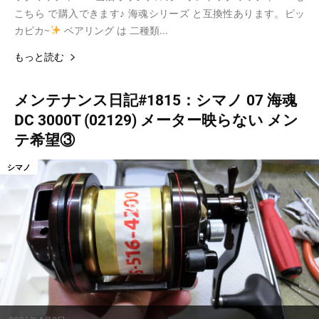
こちら で購入できます♪ 海魂シリーズ と互換性あります。ピッ
カピカ~
ベアリング は 二種類...
もっと読む
メンテナンス日記#1815：シマノ 07 海魂
DC 3000T (02129) メーター映らない メン
テ希望③
シマノ