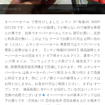
2025年9月1日
オーバーホール で受付けしました シマノ 07 海魂DC 3000T
(02129) です。カウンターが故障してが映らないので修理を希望
との事です。自身でオーバーホールしてから 調子が悪い... 近所
に釣具店が無い... このような ケースでお困りの方は お問い合わ
せ ください。ムサシオーバーホール 事業部ではスペアパーツも
豊富に在庫があります。 【シマノ海魂DC3000T】液晶故障とオ
ーバーホールの完全ガイド ギア用オイル＆グリス、通常ベアリ
ング用 オイル、ワンウェイクラッチ用グリス 補充完了！その
他...医療用超音波洗浄機まで完備しております。 PR: ムサシオー
バーホール は各メーカーの パーツ発注 から 取り付け まで迅速
に対応できます。特に シマノ製リールの修理＆メンテナンスは
お待たせしません。お急ぎの方はご相談ください。 まずは オー
プン です。 液晶画面に Bマーク が点灯している方はバッテリー
交換の合図でございます
オーバーホールの基本ステップは以
下の通りです：①完全バラ ②完全洗浄 ③完全磨き上げ が基本で