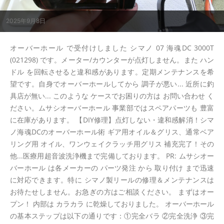
2025年9月8日
オーバーホール で受付けしました シマノ 07 海魂DC 3000T
(021298) です。メーター/カウンターが点灯しません。また ハン
ドル を回転させると違和感があります。定期メンテナンスを希
望です。自身でオーバーホールしてから 調子が悪い... 近所に釣
具店が無い... このような ケースでお困りの方は お問い合わせ く
ださい。ムサシオーバーホール 事業部ではスペアパーツも 豊富
に在庫があります。 【DIY修理】点灯しない・違和感解消！シマ
ノ海魂DCのオーバーホール術 ギア用オイル＆グリス、通常ベア
リング用 オイル、ワンウェイクラッチ用グリス 補充完了！その
他...医療用超音波洗浄機まで完備しております。 PR: ムサシオー
バーホール は各メーカーの パーツ発注 から 取り付け まで迅速
に対応できます。特に シマノ製リールの修理＆メンテナンスは
お待たせしません。お急ぎの方はご相談ください。 まずはオー
プン！ 内部は カラカラ に乾燥しておりました。 オーバーホール
の基本ステップは以下の通りです：①完全バラ ②完全洗浄 ③完