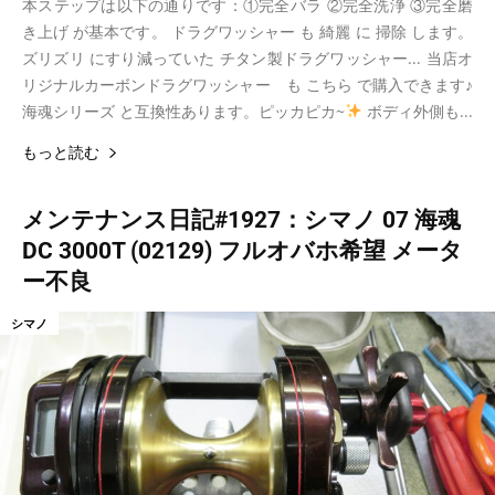
本ステップは以下の通りです：①完全バラ ②完全洗浄 ③完全磨
き上げ が基本です。 ドラグワッシャー も 綺麗 に 掃除 します。
ズリズリ にすり減っていた チタン製ドラグワッシャー... 当店オ
リジナルカーボンドラグワッシャー も こちら で購入できます♪
海魂シリーズ と互換性あります。ピッカピカ~
ボディ外側も...
もっと読む
メンテナンス日記#1927：シマノ 07 海魂
DC 3000T (02129) フルオバホ希望 メータ
ー不良
シマノ