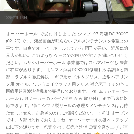
2025年9月6日
オーバーホール で受付けしました シマノ 07 海魂DC 3000T
(02129) です。液晶画面が映らない フルメンテナンスを希望との
事です。自身でオーバーホールしてから 調子が悪い... 近所に釣
具店が無い... このような ケースでお困りの方は お問い合わせ く
ださい。ムサシオーバーホール 事業部ではスペアパーツも 豊富
に在庫があります。 【シマノ海魂DC3000T修理】液晶故障と内
部トラブルを徹底解説！ ギア用オイル＆グリス、通常ベアリン
グ用 オイル、ワンウェイクラッチ用グリス 補充完了！その他...
医療用超音波洗浄機まで完備しております。 PR: ムサシオーバー
ホール は各メーカーの パーツ発注 から 取り付け まで迅速に対
応できます。特に シマノ製リールの修理＆メンテナンスはお待
たせしません。お急ぎの方はご相談ください。 まずは オープン
です。内部は汚れておりますね~ オーバーホールの基本ステップ
は以下の通りです：①完全バラ ②完全洗浄 ③完全磨き上げ が基