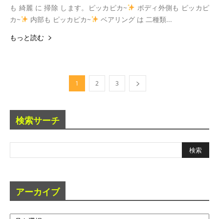
も 綺麗 に 掃除 します。ピッカピカ~
ボディ外側も ピッカピ
カ~
内部も ピッカピカ~
ベアリング は 二種類...
もっと読む
1
2
3
検索サーチ
アーカイブ
ア