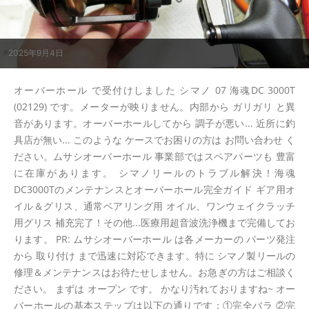
2025年9月4日
オーバーホール で受付けしました シマノ 07 海魂DC 3000T
(02129) です。メーターが映りません。内部から ガリガリ と異
音があります。オーバーホールしてから 調子が悪い... 近所に釣
具店が無い... このような ケースでお困りの方は お問い合わせ く
ださい。ムサシオーバーホール 事業部ではスペアパーツも 豊富
に在庫があります。 シマノリールのトラブル解決！海魂
DC3000Tのメンテナンスとオーバーホール完全ガイド ギア用オ
イル＆グリス、通常ベアリング用 オイル、ワンウェイクラッチ
用グリス 補充完了！その他...医療用超音波洗浄機まで完備してお
ります。 PR: ムサシオーバーホール は各メーカーの パーツ発注
から 取り付け まで迅速に対応できます。特に シマノ製リールの
修理＆メンテナンスはお待たせしません。お急ぎの方はご相談く
ださい。 まずは オープン です。 かなり汚れておりますね~ オー
バーホールの基本ステップは以下の通りです：①完全バラ ②完