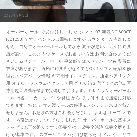
2025年9月3日
オーバーホール で受付けしました シマノ 07 海魂DC 3000T
(021298) です。ハンドルは回転しますが カウンターが点灯しま
せん。自身でオーバーホールしてから 調子が悪い... 近所に釣具
店が無い... このような ケースでお困りの方は お問い合わせ くだ
さい。ムサシオーバーホール 事業部ではスペアパーツも 豊富に
在庫があります。 近所に釣具店がなくてもOK！シマノ海魂DC修
理とスペアパーツ情報 ギア用オイル＆グリス、通常ベアリング
用 オイル、ワンウェイクラッチ用グリス 補充完了！その他...医
療用超音波洗浄機まで完備しております。 PR: ムサシオーバーホ
ール は各メーカーの パーツ発注 から 取り付け まで迅速に対応
できます。特に シマノ製リールの修理＆メンテナンスはお待た
せしません。お急ぎの方はご相談ください。 まずは オープン で
す。 内部はかなり汚れておりました汗 オーバーホールの基本ス
テップは以下の通りです：①完全バラ ②完全洗浄 ③完全磨き上
げ が基本です。 スプールについた 飛び散った オイル や グリス