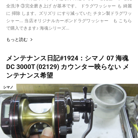
全洗浄 ③完全磨き上げ が基本です。 ドラグワッシャー も 綺麗
に 掃除 します。ズリズリ にすり減っていた チタン製ドラグワッ
シャー... 当店オリジナルカーボンドラグワッシャー も こちら
で購入できます♪ 海魂シリーズ...
もっと読む
メンテナンス日記#1924：シマノ 07 海魂
DC 3000T (02129) カウンター映らない メ
ンテナンス希望
シマノ