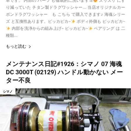
本です。 内部の パーツ も徹底的に洗いますヨ
ズリズリ にす
り減っていた チタン製ドラグワッシャー... 当店オリジナルカー
ボンドラグワッシャー も こちら で購入できます♪ 海魂シリー
ズ と互換性あります。ピッカピカ~
ボディ外側も ピッカピカ~
内部を洗浄からの組み上げ~ ピッカピカ~
ベアリング は 二
種類...
もっと読む
メンテナンス日記#1926：シマノ 07 海魂
DC 3000T (02129) ハンドル動かない メー
ター不良
シマノ