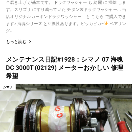
全磨き上げ が基本です。 ドラグワッシャー も 綺麗 に 掃除 しま
す。ズリズリ にすり減っていた チタン製ドラグワッシャー... 当
店オリジナルカーボンドラグワッシャー も こちら で購入でき
ます♪ 海魂シリーズ と互換性あります。ピッカピカ~
ベアリン
グ...
もっと読む
メンテナンス日記#1928：シマノ 07 海魂
DC 3000T (02129) メーターおかしい 修理
希望
シマノ