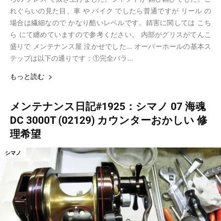
れぐらいの見た目、車 や バイク でしたら普通ですが リール の
場合は繊細なので かなり酷いレベルです。錆害に関しては こち
ら にて纏めていますので参考ください。 内部がグリスがてんこ
盛りで メンテナンス屋 泣かせでした... オーバーホールの基本ス
テップは以下の通りです：①完全バラ...
もっと読む
メンテナンス日記#1925：シマノ 07 海魂
DC 3000T (02129) カウンターおかしい 修
理希望
シマノ