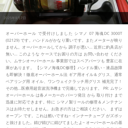
2025年9月7日
オーバーホール で受付けしました シマノ 07 海魂DC 3000T
(02129) です。ハンドルがかなり重いです。またメーターが映り
ません。オーバーホールしてから 調子が悪い... 近所に釣具店が
無い... このような ケースでお困りの方は お問い合わせ くださ
い。ムサシオーバーホール 事業部ではスペアパーツも 豊富に在
庫があります。 【シマノ海魂DC修理】ハンドル重い・液晶故障
も即解決！徹底オーバーホール法 ギア用オイル＆グリス、通常
ベアリング用 オイル、ワンウェイクラッチ用グリス 補充完了！
その他...医療用超音波洗浄機まで完備しております。 PR: ムサシ
オーバーホール は各メーカーの パーツ発注 から 取り付け まで
迅速に対応できます。特に シマノ製リールの修理＆メンテナン
スはお待たせしません。お急ぎの方はご相談ください。 まずは
オープン です。これは酷いですね~ インナーチューブ がズボッ
と抜けました。錆び錆びに錆びてましたよ~ オーバーホールの基