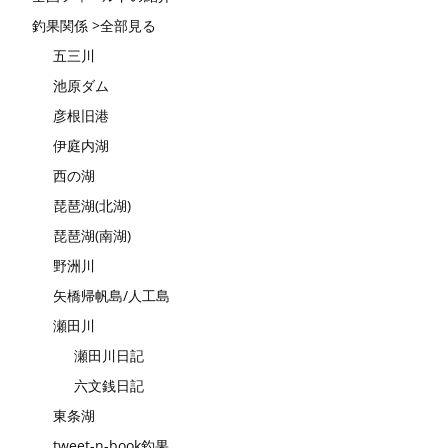
釣果関係 >全部見る
五三川
池原ダム
彦根旧港
伊庭内湖
西の湖
琵琶湖(北湖)
琵琶湖(南湖)
野洲川
矢橋帰帆島/人工島
瀬田川
瀬田川日記
六文銭日記
東条湖
tweet-n-book釣果