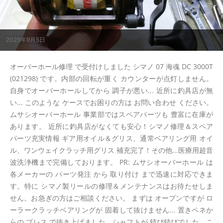
2025年9月5日
オーバーホール修理 で受付けしました シマノ 07 海魂 DC 3000T
(021298) です。内部の回転が重く カウンターが点灯しません。
自身でオーバーホールしてから 調子が悪い... 近所に釣具店が無
い... このような ケースでお困りの方は お問い合わせ ください。
ムサシオーバーホール 事業部ではスペアパーツも 豊富に在庫が
あります。 近所に釣具店がなくても安心！シマノ修理＆スペア
パーツ充実情報 ギア用オイル＆グリス、通常ベアリング用 オイ
ル、ワンウェイクラッチ用グリス 補充完了！その他...医療用超音
波洗浄機まで完備しております。 PR: ムサシオーバーホール は
各メーカーの パーツ発注 から 取り付け まで迅速に対応できま
す。特に シマノ製リールの修理＆メンテナンスはお待たせしま
せん。お急ぎの方はご相談ください。 まずは オープンですが ロ
ーラークラッチベアリングが 固着して抜けません... 置きペネか
らの プレス で抜き上げました。シャフトが 錆び錆びでした。こ