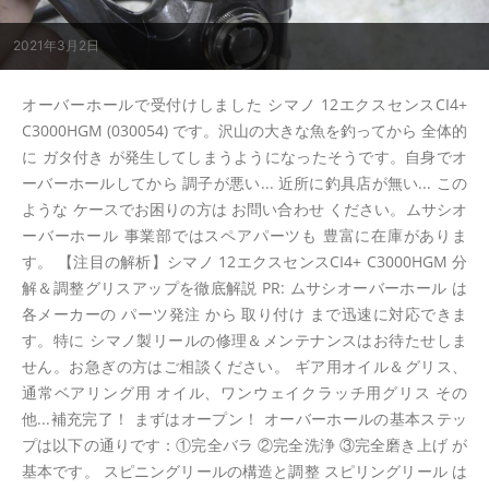
2021年3月2日
オーバーホールで受付けしました シマノ 12エクスセンスCI4+
C3000HGM (030054) です。沢山の大きな魚を釣ってから 全体的
に ガタ付き が発生してしまうようになったそうです。自身でオ
ーバーホールしてから 調子が悪い... 近所に釣具店が無い... この
ような ケースでお困りの方は お問い合わせ ください。ムサシオ
ーバーホール 事業部ではスペアパーツも 豊富に在庫がありま
す。 【注目の解析】シマノ 12エクスセンスCI4+ C3000HGM 分
解＆調整グリスアップを徹底解説 PR: ムサシオーバーホール は
各メーカーの パーツ発注 から 取り付け まで迅速に対応できま
す。特に シマノ製リールの修理＆メンテナンスはお待たせしま
せん。お急ぎの方はご相談ください。 ギア用オイル＆グリス、
通常ベアリング用 オイル、ワンウェイクラッチ用グリス その
他...補充完了！ まずはオープン！ オーバーホールの基本ステッ
プは以下の通りです：①完全バラ ②完全洗浄 ③完全磨き上げ が
基本です。 スピニングリールの構造と調整 スピリングリール は