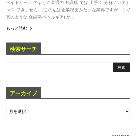
ベイトリール のように普通の 知識感 では 上手く 分解メンテナ
ンス できません。(この辺は企業秘密みたいな業界ですが... ) 写
真のような 傘歯車(ベベルギア) が...
もっと読む
検索サーチ
アーカイブ
ア
ー
カ
イ
ブ