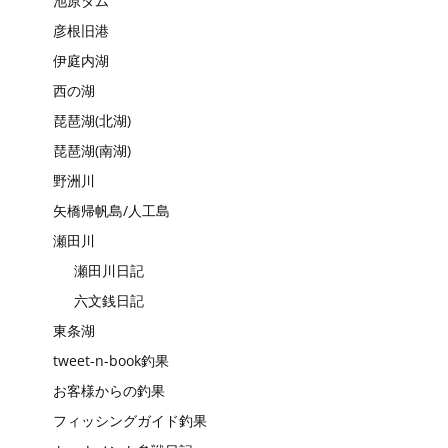
池原ダム
彦根旧港
伊庭内湖
西の湖
琵琶湖(北湖)
琵琶湖(南湖)
野洲川
矢橋帰帆島/人工島
瀬田川
瀬田川日記
六文銭日記
東条湖
tweet-n-book釣果
お客様からの釣果
フィッシングガイド釣果