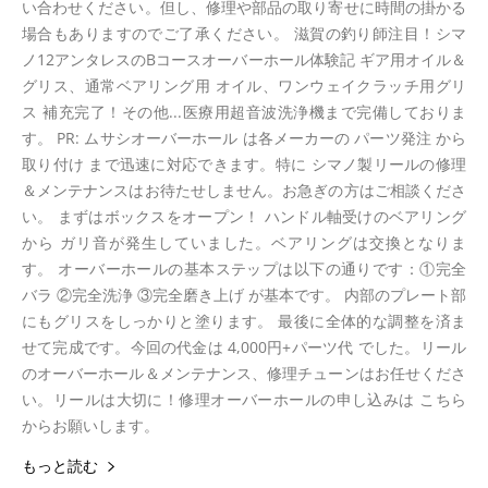
い合わせください。但し、修理や部品の取り寄せに時間の掛かる
場合もありますのでご了承ください。 滋賀の釣り師注目！シマ
ノ12アンタレスのBコースオーバーホール体験記 ギア用オイル＆
グリス、通常ベアリング用 オイル、ワンウェイクラッチ用グリ
ス 補充完了！その他...医療用超音波洗浄機まで完備しておりま
す。 PR: ムサシオーバーホール は各メーカーの パーツ発注 から
取り付け まで迅速に対応できます。特に シマノ製リールの修理
＆メンテナンスはお待たせしません。お急ぎの方はご相談くださ
い。 まずはボックスをオープン！ ハンドル軸受けのベアリング
から ガリ音が発生していました。ベアリングは交換となりま
す。 オーバーホールの基本ステップは以下の通りです：①完全
バラ ②完全洗浄 ③完全磨き上げ が基本です。 内部のプレート部
にもグリスをしっかりと塗ります。 最後に全体的な調整を済ま
せて完成です。今回の代金は 4,000円+パーツ代 でした。リール
のオーバーホール＆メンテナンス、修理チューンはお任せくださ
い。リールは大切に！修理オーバーホールの申し込みは こちら
からお願いします。
もっと読む