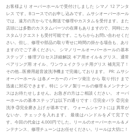
お客様より オーバーホールで受付けしました シマノ 12 アンタ
レス です。Bコースでのお申し込みです。ムサシオーバーホール
では、遠方の方からでも郵送で修理やカスタムを受付ます。また
店頭には多数のカスタムパーツの在庫もありますので、同時にカ
スタムリクエストも受付可能です。こちらからお問い合わせくだ
さい。但し、修理や部品の取り寄せに時間の掛かる場合も、あり
ますのでご了承ください。 シマノリールオーバーホールの基本
ステップ：修理プロセス詳細解説 ギア用オイル＆グリス、通常
ベアリング用 オイル、ワンウェイクラッチ用グリス 補充完了！
その他...医療用超音波洗浄機まで完備しております。 PR: ムサシ
オーバーホール は各メーカーの パーツ発注 から 取り付け まで
迅速に対応できます。特に シマノ製リールの修理＆メンテナン
スはお待たせしません。お急ぎの方はご相談ください。 オーバ
ーホールの基本ステップは以下の通りです：①完全バラ ②完全
洗浄 ③完全磨き上げ が基本です。 ウォームシャフトには 異常が
ないか、チェックを入れます。 最後はハンドルを〆て完了で
す。今回の代金は 4,000円でした。リールのオーバーホール＆メ
ンテナンス、修理チューンはお任せください。リールは大切に！