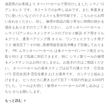
滋賀県のお客様より オーバーホールで受付けしました シマノ 12
アンタレス です。 Bコースでのお申し込みです。また 来週末ま
でに使いたいなどのリクエストも受付可能です。こちらからお問
い合わせください。但し、修理や部品の取り寄せに時間の掛かる
場合もありますのでご了承ください。 ムサシオーバーホール：
シマノ12アンタレスメンテナンスのプロセス解説 ギア用オイル
＆グリス、通常ベアリング用 オイル、ワンウェイクラッチ用グ
リス 補充完了！その他...医療用超音波洗浄機まで完備しておりま
す。 PR: ムサシオーバーホール は各メーカーの パーツ発注 から
取り付け まで迅速に対応できます。特に シマノ製リールの修理
＆メンテナンスはお待たせしません。お急ぎの方はご相談くださ
い。 オーバーホールの基本ステップは以下の通りです：①完全
バラ ②完全洗浄 ③完全磨き上げ が基本です。 ガッチリと組み上
げますよ。 ピッカピカに磨き上げて完了！今回の代金は 4,000円
でした。リールは大切に！修理オーバーホールの申し込みは こ
ちら からお願いします。
もっと読む