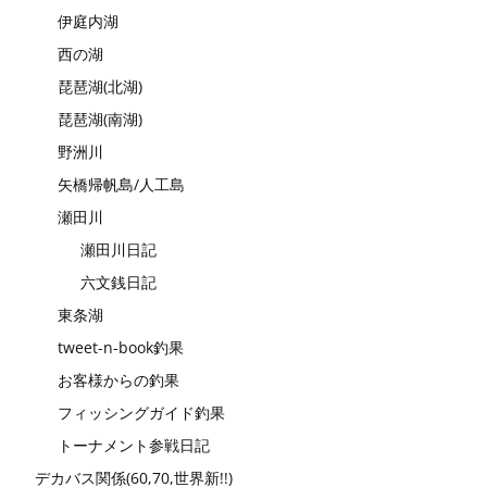
伊庭内湖
西の湖
琵琶湖(北湖)
琵琶湖(南湖)
野洲川
矢橋帰帆島/人工島
瀬田川
瀬田川日記
六文銭日記
東条湖
tweet-n-book釣果
お客様からの釣果
フィッシングガイド釣果
トーナメント参戦日記
デカバス関係(60,70,世界新!!)