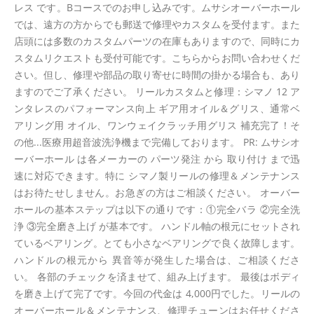
レス です。Bコースでのお申し込みです。ムサシオーバーホール
では、遠方の方からでも郵送で修理やカスタムを受付ます。また
店頭には多数のカスタムパーツの在庫もありますので、同時にカ
スタムリクエストも受付可能です。こちらからお問い合わせくだ
さい。但し、修理や部品の取り寄せに時間の掛かる場合も、あり
ますのでご了承ください。 リールカスタムと修理：シマノ 12 ア
ンタレスのパフォーマンス向上 ギア用オイル＆グリス、通常ベ
アリング用 オイル、ワンウェイクラッチ用グリス 補充完了！そ
の他...医療用超音波洗浄機まで完備しております。 PR: ムサシオ
ーバーホール は各メーカーの パーツ発注 から 取り付け まで迅
速に対応できます。特に シマノ製リールの修理＆メンテナンス
はお待たせしません。お急ぎの方はご相談ください。 オーバー
ホールの基本ステップは以下の通りです：①完全バラ ②完全洗
浄 ③完全磨き上げ が基本です。 ハンドル軸の根元にセットされ
ているベアリング。とても小さなベアリングで良く故障します。
ハンドルの根元から 異音等が発生した場合は、ご相談くださ
い。 各部のチェックを済ませて、組み上げます。 最後はボディ
を磨き上げて完了です。今回の代金は 4,000円でした。リールの
オーバーホール＆メンテナンス、修理チューンはお任せくださ