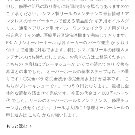
但し、修理や部品の取り寄せに時間の掛かる場合もありますので
ご了承ください。 シマノ製リールのメンテナンス最新情報！ア
ンタレスのオーバーホールで使える製品紹介 ギア用オイル＆グ
リス、通常ベアリング用 オイル、ワンウェイクラッチ用グリス
補充完了！その他...医療用超音波洗浄機まで完備しております。
PR: ムサシオーバーホール は各メーカーの パーツ発注 から 取り
付け まで迅速に対応できます。特に シマノ製リールの修理＆メ
ンテナンスはお待たせしません。お急ぎの方はご相談ください。
こちらの お客様はブレーキシューが いくつか潰れており 交換を
希望との事でした。 オーバーホールの基本ステップは以下の通
りです：①完全バラ ②完全洗浄 ③完全磨き上げ が基本です。 こ
ちらがブレーキシューです。一つ５０円となります。 最後に全
体的な調整を済ませて完成です。今回の代金は 4,000円+パーツ
代 でした。リールのオーバーホール＆メンテナンス、修理チュ
ーンはお任せください。リールは大切に！修理オーバーホールの
申し込みは こちら からお願いします。
もっと読む