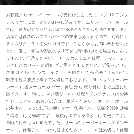
お客様より オーバーホールで受付けしました シマノ 12 アンタ
レス です。Bコースでのお申し込みです。ムサシオーバーホール
では、遠方の方からでも郵送で修理やカスタムを受付ます。また
店頭には多数のカスタムパーツの在庫もありますので、同時にカ
スタムリクエストも受付可能です。こちらからお問い合わせくだ
さい。但し、修理や部品の取り寄せに時間の掛かる場合も、あり
ますのでご了承ください。 リールカスタムと修理：シマノ 12 ア
ンタレスのサービス紹介 ギア用オイル＆グリス、通常ベアリン
グ用 オイル、ワンウェイクラッチ用グリス 補充完了！その他...
医療用超音波洗浄機まで完備しております。 PR: ムサシオーバー
ホール は各メーカーの パーツ発注 から 取り付け まで迅速に対
応できます。特に シマノ製リールの修理＆メンテナンスはお待
たせしません。お急ぎの方はご相談ください。 オーバーホール
の基本ステップは以下の通りです：①完全バラ ②完全洗浄 ③完
全磨き上げ が基本です。 最後はボディを磨き上げて完了です。
今回の代金は 4,000円でした。リールのオーバーホール＆メンテ
ナンス、修理チューンはお任せください。リールは大切に！修理