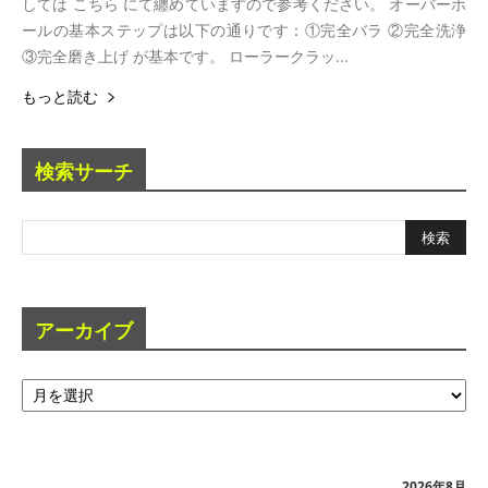
しては こちら にて纏めていますので参考ください。 オーバーホ
ールの基本ステップは以下の通りです：①完全バラ ②完全洗浄
③完全磨き上げ が基本です。 ローラークラッ...
もっと読む
検索サーチ
アーカイブ
ア
ー
カ
イ
ブ
2026年8月