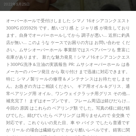
2022年5月25日
オーバーホールで受付けしました シマノ 16オシアコンクエスト
300PG (035929) です。酷いゴリ感 と ジャリ感 が発生しており
ます。自身でオーバーホールしてから 調子が悪い... 近所に釣具
店が無い... このような ケースでお困りの方は お問い合わせ くだ
さい。ムサシオーバーホール 事業部ではスペアパーツも 豊富に
在庫があります。 新たな魅力発見！シマノ16オシアコンクエス
ト300PG洗浄＆注油の実践報告 PR: ムサシオーバーホール は各
メーカーの パーツ発注 から 取り付け まで迅速に対応できます。
特に シマノ製リールの修理＆メンテナンスはお待たせしませ
ん。お急ぎの方はご相談ください。 ギア用オイル＆グリス、通
常ベアリング用 オイル、ワンウェイクラッチ用グリス その他...
補充完了！ まずはオープンです。 フレーム周辺は錆びだらけ...
今回の 原因 はこれらの ベアリング類 でした。写真の様に錆び錆
びでした。錆びていたら ベアリング は周りませんので 全交換 で
対応です。これぐらいの見た目、車 や バイク でしたら普通です
が リール の場合は繊細なので かなり酷いレベルです。錆害に関