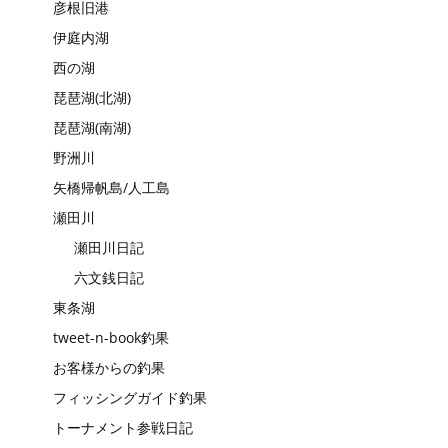
彦根旧港
伊庭内湖
西の湖
琵琶湖(北湖)
琵琶湖(南湖)
野洲川
矢橋帰帆島/人工島
瀬田川
瀬田川日記
六文銭日記
東条湖
tweet-n-book釣果
お客様からの釣果
フィッシングガイド釣果
トーナメント参戦日記