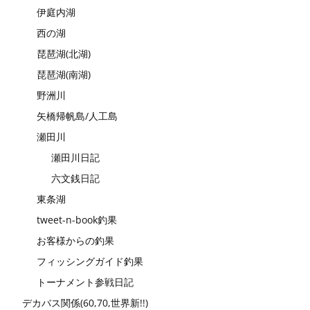
伊庭内湖
西の湖
琵琶湖(北湖)
琵琶湖(南湖)
野洲川
矢橋帰帆島/人工島
瀬田川
瀬田川日記
六文銭日記
東条湖
tweet-n-book釣果
お客様からの釣果
フィッシングガイド釣果
トーナメント参戦日記
デカバス関係(60,70,世界新!!)