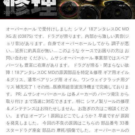
2026年5月24日
オーバーホール で受付けしました シマノ 18アンタレスDC MD
XG 左 (03875) です。ドラグが滑ります。内部から激しい異音(ジ
ョリ音)があります。自身でオーバーホールしてから 調子が悪
い... 近所に釣具店が無い... このような ケースでお困りの方は お
問い合わせ ください。ムサシオーバーホール 事業部ではスペア
パーツも 豊富に在庫があります。 ドラグが滑る・閉まらない故
障！18アンタレスDC MDの原因部品を特定＆修理 ギア用オイル
＆グリス、通常ベアリング用 オイル、ワンウェイクラッチ用グ
リス 補充完了！その他...医療用超音波洗浄機まで完備しておりま
す。 PR: ムサシオーバーホール は各メーカーの パーツ発注 から
取り付け まで迅速に対応できます。特に シマノ製リールの修理
＆メンテナンスはお待たせしません。お急ぎの方はご相談くださ
い。 まずは オープン！原因はどこでしょうか？ 早速ですが 原因
を発見しました。 今回の不良の原因はこちらの 部品番号 33番
スタードラグ座金 部品の 摩耗/損傷でした。 オーバーホールの