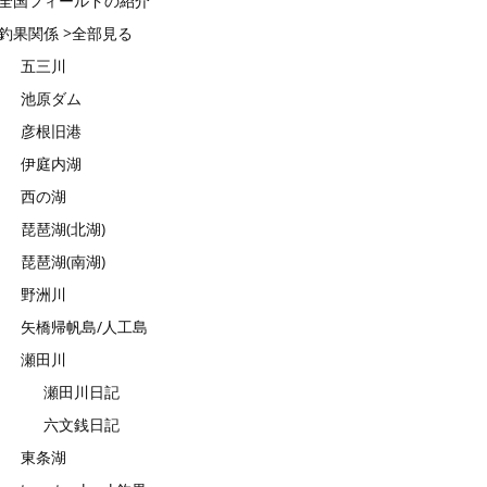
全国フィールドの紹介
釣果関係 >全部見る
五三川
池原ダム
彦根旧港
伊庭内湖
西の湖
琵琶湖(北湖)
琵琶湖(南湖)
野洲川
矢橋帰帆島/人工島
瀬田川
瀬田川日記
六文銭日記
東条湖