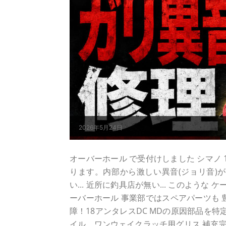
2026年5月24日
オーバーホール で受付けしました シマノ 18ア
ります。内部から激しい異音(ジョリ音)
い... 近所に釣具店が無い... このよう
ーバーホール 事業部ではスペアパーツも 
障！18アンタレスDC MDの原因部品を
イル、ワンウェイクラッチ用グリス 補充完