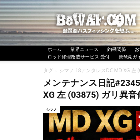
BeWAF
(ビ
ワ
エ
フ）
ホーム
業界ニュース
釣果関係
お
ロッド修理改造サービス 受付
琵琶湖ガ
タグ
シマノ 18アンタレスDC MD XG 左 
メンテナンス日記#2345
XG 左 (03875) ガ
シマノ