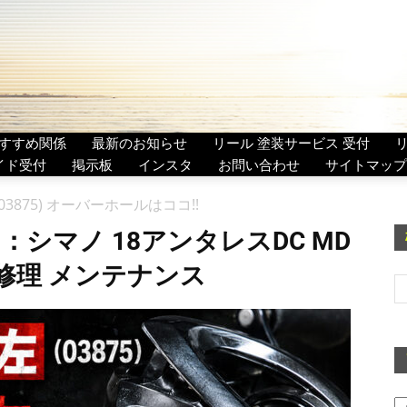
すすめ関係
最新のお知らせ
リール 塗装サービス 受付
イド受付
掲示板
インスタ
お問い合わせ
サイトマップ
(03875) オーバーホールはココ!!
：シマノ 18アンタレスDC MD
リ異音修理 メンテナンス
ア