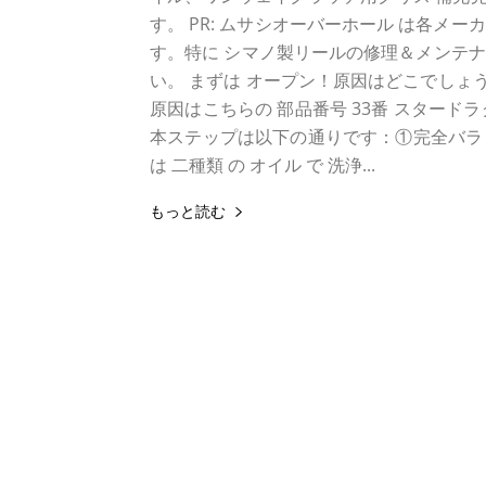
す。 PR: ムサシオーバーホール は各メー
す。特に シマノ製リールの修理＆メンテ
い。 まずは オープン！原因はどこでしょ
原因はこちらの 部品番号 33番 スタード
本ステップは以下の通りです：①完全バラ 
は 二種類 の オイル で 洗浄...
もっと読む