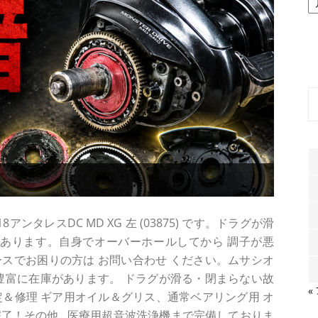
ー
カ
イ
ブ
ンタレスDC MD XG 左 (03875) です。ドラグが滑
があります。自身でオーバーホールしてから 調子が悪
な ケースでお困りの方は お問い合わせ ください。ムサシオ
豊富に在庫があります。 ドラグが滑る・閉まらない故
«
特定＆修理 ギア用オイル＆グリス、通常ベアリング用 オ
了！その他...医療用超音波洗浄機まで完備しておりま