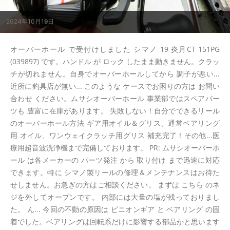
2024年10月19日
オーバーホール で受付けしました シマノ 19 炎月CT 151PG
(039897) です。ハンドル が ロック したまま動きません。クラッ
チが切れません。自身でオーバーホールしてから 調子が悪い...
近所に釣具店が無い... このような ケースでお困りの方は お問い
合わせ ください。ムサシオーバーホール 事業部ではスペアパー
ツも 豊富に在庫があります。 失敗しない！自分でできるリール
のオーバーホール方法 ギア用オイル＆グリス、通常ベアリング
用 オイル、ワンウェイクラッチ用グリス 補充完了！その他...医
療用超音波洗浄機まで完備しております。 PR: ムサシオーバーホ
ール は各メーカーの パーツ発注 から 取り付け まで迅速に対応
できます。特に シマノ製リールの修理＆メンテナンスはお待た
せしません。お急ぎの方はご相談ください。 まずは こちら のネ
ジを外してオープンです。 内部には大量の塩が残っておりまし
た。 ん... 今回の不動の原因は ピニオンギア と ベアリング の固
着でした。ベアリングは回転系だけに影響する部品かと思います