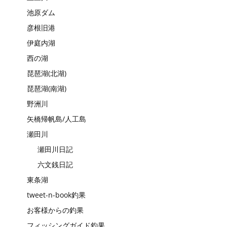
池原ダム
彦根旧港
伊庭内湖
西の湖
琵琶湖(北湖)
琵琶湖(南湖)
野洲川
矢橋帰帆島/人工島
瀬田川
瀬田川日記
六文銭日記
東条湖
tweet-n-book釣果
お客様からの釣果
フィッシングガイド釣果