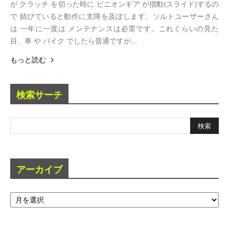
が クラッチ を切った時に ピニオンギア が摺動(スライド)するの
で 錆びていると動作に支障を及ぼします。ソルトユーザーさん
は 一年に一度は メンテナンスは必需です。これぐらいの見た
目、車 や バイク でしたら普通ですが...
もっと読む
検索サーチ
アーカイブ
ア
ー
カ
イ