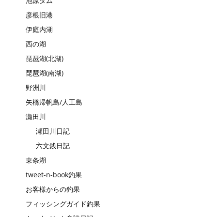
池原ダム
彦根旧港
伊庭内湖
西の湖
琵琶湖(北湖)
琵琶湖(南湖)
野洲川
矢橋帰帆島/人工島
瀬田川
瀬田川日記
六文銭日記
東条湖
tweet-n-book釣果
お客様からの釣果
フィッシングガイド釣果