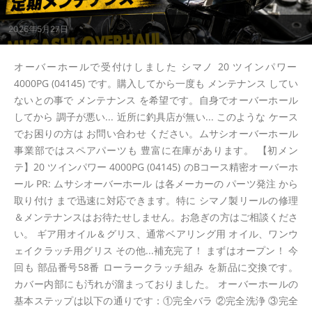
2026年5月27日
オーバーホールで受付けしました シマノ 20 ツインパワー
4000PG (04145) です。購入してから一度も メンテナンス してい
ないとの事で メンテナンス を希望です。自身でオーバーホール
してから 調子が悪い... 近所に釣具店が無い... このような ケース
でお困りの方は お問い合わせ ください。ムサシオーバーホール
事業部ではスペアパーツも 豊富に在庫があります。 【初メン
テ】20 ツインパワー 4000PG (04145) のBコース精密オーバーホ
ール PR: ムサシオーバーホール は各メーカーの パーツ発注 から
取り付け まで迅速に対応できます。特に シマノ製リールの修理
＆メンテナンスはお待たせしません。お急ぎの方はご相談くださ
い。 ギア用オイル＆グリス、通常ベアリング用 オイル、ワンウ
ェイクラッチ用グリス その他...補充完了！ まずはオープン！ 今
回も 部品番号58番 ローラークラッチ組み を新品に交換です。
カバー内部にも汚れが溜まっておりました。 オーバーホールの
基本ステップは以下の通りです：①完全バラ ②完全洗浄 ③完全