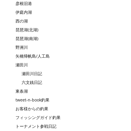
彦根旧港
伊庭内湖
西の湖
琵琶湖(北湖)
琵琶湖(南湖)
野洲川
矢橋帰帆島/人工島
瀬田川
瀬田川日記
六文銭日記
東条湖
tweet-n-book釣果
お客様からの釣果
フィッシングガイド釣果
トーナメント参戦日記