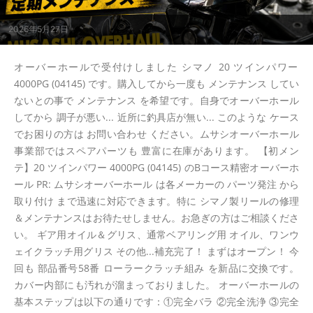
2026年5月27日
オーバーホールで受付けしました シマノ 20 ツインパワー
4000PG (04145) です。購入してから一度も メンテナンス してい
ないとの事で メンテナンス を希望です。自身でオーバーホール
してから 調子が悪い... 近所に釣具店が無い... このような ケース
でお困りの方は お問い合わせ ください。ムサシオーバーホール
事業部ではスペアパーツも 豊富に在庫があります。 【初メン
テ】20 ツインパワー 4000PG (04145) のBコース精密オーバーホ
ール PR: ムサシオーバーホール は各メーカーの パーツ発注 から
取り付け まで迅速に対応できます。特に シマノ製リールの修理
＆メンテナンスはお待たせしません。お急ぎの方はご相談くださ
い。 ギア用オイル＆グリス、通常ベアリング用 オイル、ワンウ
ェイクラッチ用グリス その他...補充完了！ まずはオープン！ 今
回も 部品番号58番 ローラークラッチ組み を新品に交換です。
カバー内部にも汚れが溜まっておりました。 オーバーホールの
基本ステップは以下の通りです：①完全バラ ②完全洗浄 ③完全