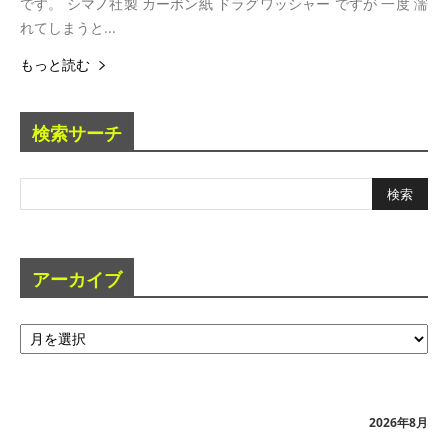
です。 シマノ社製 カーボン紙 ドラグワッシャー ですが 一度 濡
れてしまうと...
もっと読む
検索サーチ
アーカイブ
ア
ー
カ
イ
ブ
2026年8月