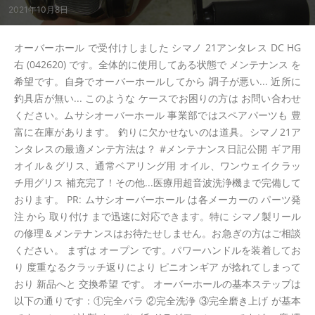
2021年10月8日
オーバーホール で受付けしました シマノ 21アンタレス DC HG
右 (042620) です。全体的に使用してある状態で メンテナンス を
希望です。自身でオーバーホールしてから 調子が悪い... 近所に
釣具店が無い... このような ケースでお困りの方は お問い合わせ
ください。ムサシオーバーホール 事業部ではスペアパーツも 豊
富に在庫があります。 釣りに欠かせないのは道具。シマノ21ア
ンタレスの最適メンテ方法は？ #メンテナンス日記公開 ギア用
オイル＆グリス、通常ベアリング用 オイル、ワンウェイクラッ
チ用グリス 補充完了！その他...医療用超音波洗浄機まで完備して
おります。 PR: ムサシオーバーホール は各メーカーの パーツ発
注 から 取り付け まで迅速に対応できます。特に シマノ製リール
の修理＆メンテナンスはお待たせしません。お急ぎの方はご相談
ください。 まずは オープン です。パワーハンドルを装着してお
り 度重なるクラッチ返りにより ピニオンギア が捻れてしまって
おり 新品へと 交換希望 です。 オーバーホールの基本ステップは
以下の通りです：①完全バラ ②完全洗浄 ③完全磨き上げ が基本