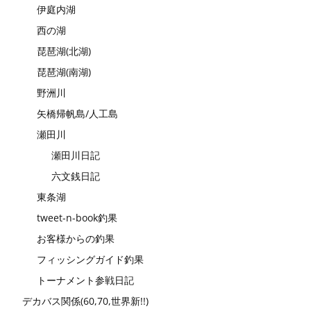
伊庭内湖
西の湖
琵琶湖(北湖)
琵琶湖(南湖)
野洲川
矢橋帰帆島/人工島
瀬田川
瀬田川日記
六文銭日記
東条湖
tweet-n-book釣果
お客様からの釣果
フィッシングガイド釣果
トーナメント参戦日記
デカバス関係(60,70,世界新!!)