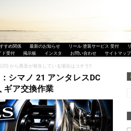
すすめ関係
最新のお知らせ
リール 塗装サービス 受付
イド受付
掲示板
インスタ
お問い合わせ
サイトマップ
42620) から異音が発生している場合はコチラ!!
：シマノ 21 アンタレスDC
購入 ギア交換作業
ア