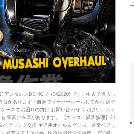
ー
カ
イ
ブ
ンタレスDC HG 右 (042620) です。中古で購入し
と異音があります・自身でオーバーホールしてから 調子
ような ケースでお困りの方は お問い合わせ ください。ムサ
も 豊富に在庫があります。 【コトコト異音修理】21
«
歯こぼれ＆ベアリング交換 ギア用オイル＆グリス、通常ベアリ
ス 補充完了！その他...医療用超音波洗浄機まで完備し