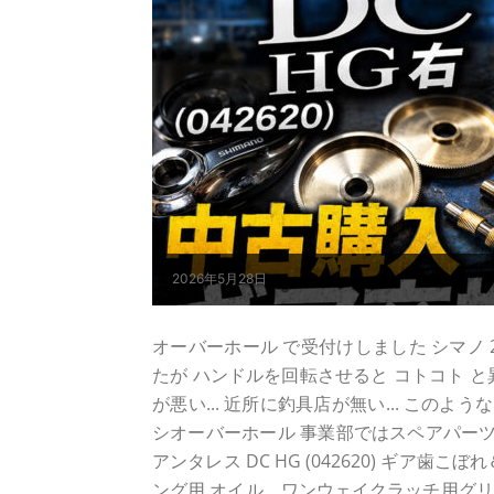
2026年5月28日
オーバーホール で受付けしました シマノ 21ア
たが ハンドルを回転させると コトコト 
が悪い... 近所に釣具店が無い... この
シオーバーホール 事業部ではスペアパーツ
アンタレス DC HG (042620) ギア
ング用 オイル、ワンウェイクラッチ用グリ