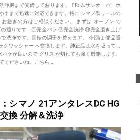
波洗浄機まで完備しております。 PR: ムサシオーバーホ
り付け まで迅速に対応できます。特に シマノ製リールの
お急ぎの方はご相談ください。 まずは オープン で
の通りです：①完全バラ ②完全洗浄 ③完全磨き上げ
で洗浄です。回転の調子を整えます。 今回は 部品番
ンドラグワッシャー へ交換します。純正品は水を吸ってし
 水ハケが良いので グリス が切れても強く機能します。
くださいね。こちら...
：シマノ 21アンタレスDC HG
グ 交換 分解＆洗浄