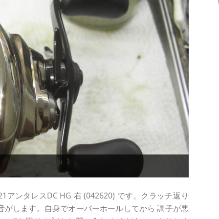
ンタレスDC HG 右 (042620) です。クラッチ返り
異音がします。自身でオーバーホールしてから 調子が悪