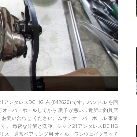
ンタレスDC HG 右 (042620) です。ハンドル を回
オーバーホールしてから 調子が悪い... 近所に釣具店
方は お問い合わせ ください。ムサシオーバーホール 事業
す。 緻密な分解と洗浄、シマノ21アンタレスDC HG
リス、通常ベアリング用 オイル、ワンウェイクラッチ