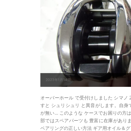
2023年1月14日
オーバーホール で受付けしました シマノ 21ア
すと シュリシュリ と異音がします。自身で
が無い... このような ケースでお困りの
部ではスペアパーツも 豊富に在庫がありま
ベアリングの正しい方法 ギア用オイル＆グ