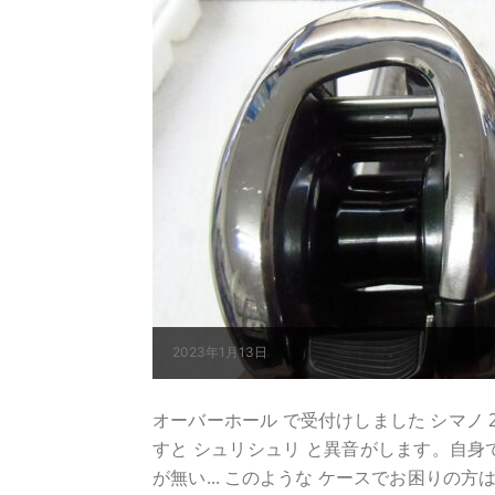
2023年1月13日
オーバーホール で受付けしました シマノ 21ア
すと シュリシュリ と異音がします。自身で
が無い... このような ケースでお困りの