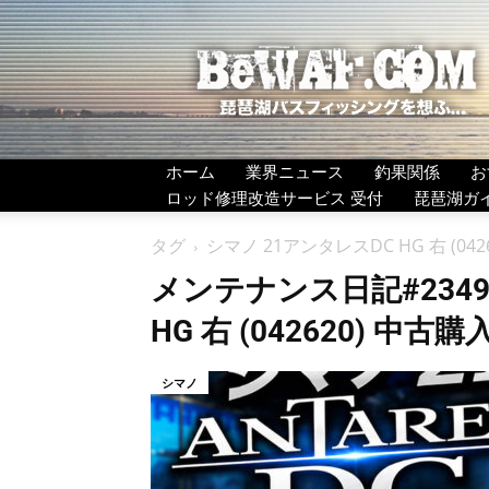
BeWAF
(ビ
ワ
エ
フ）
ホーム
業界ニュース
釣果関係
お
ロッド修理改造サービス 受付
琵琶湖ガ
タグ
シマノ 21アンタレスDC HG 右 (0
メンテナンス日記#2349
HG 右 (042620) 中古
シマノ