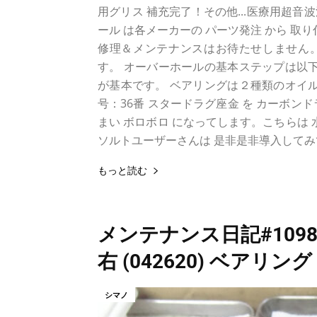
用グリス 補充完了！その他...医療用超音
ール は各メーカーの パーツ発注 から 取
修理＆メンテナンスはお待たせしません。
す。 オーバーホールの基本ステップは以下
が基本です。 ベアリングは２種類のオイル
号：36番 スタードラグ座金 を カーボ
まい ボロボロ になってします。こちらは
ソルトユーザーさんは 是非是非導入してみて
もっと読む
メンテナンス日記#1098
右 (042620) ベアリン
シマノ