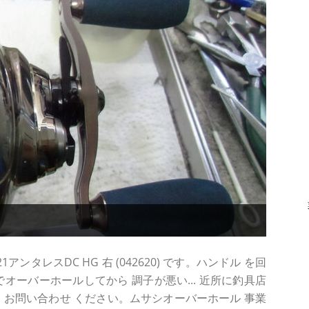
ンタレスDC HG 右 (042620) です。ハンドル を回
オーバーホールしてから 調子が悪い... 近所に釣具店
方は お問い合わせ ください。ムサシオーバーホール 事業