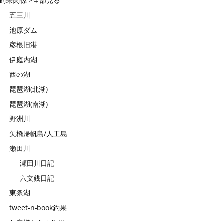
釣果関係 >全部見る
五三川
池原ダム
彦根旧港
伊庭内湖
西の湖
琵琶湖(北湖)
琵琶湖(南湖)
野洲川
矢橋帰帆島/人工島
瀬田川
瀬田川日記
六文銭日記
東条湖
tweet-n-book釣果