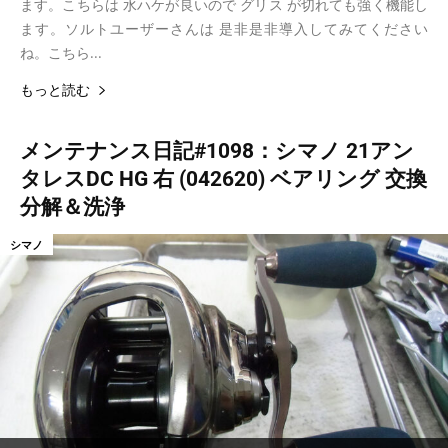
ます。こちらは 水ハケが良いので グリス が切れても強く機能し
ます。ソルトユーザーさんは 是非是非導入してみてください
ね。こちら...
もっと読む
メンテナンス日記#1098：シマノ 21アン
タレスDC HG 右 (042620) ベアリング 交換
分解＆洗浄
シマノ