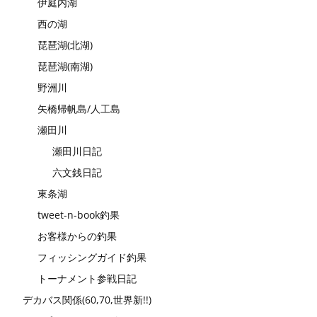
伊庭内湖
西の湖
琵琶湖(北湖)
琵琶湖(南湖)
野洲川
矢橋帰帆島/人工島
瀬田川
瀬田川日記
六文銭日記
東条湖
tweet-n-book釣果
お客様からの釣果
フィッシングガイド釣果
トーナメント参戦日記
デカバス関係(60,70,世界新!!)