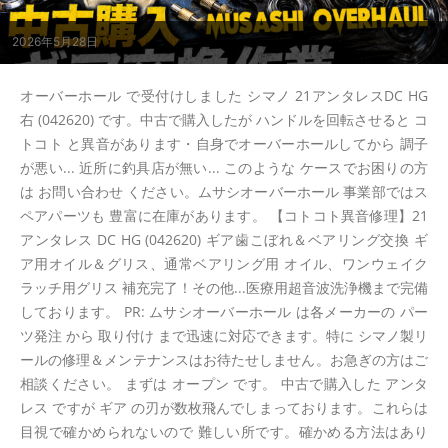
2026年5月28日
オーバーホール で受付けしました シマノ 21アンタレスDC HG
右 (042620) です。中古で購入したが ハンドルを回転させると コ
トコト と異音があります・自身でオーバーホールしてから 調子
が悪い... 近所に釣具店が無い... このような ケースでお困りの方
は お問い合わせ ください。ムサシオーバーホール 事業部ではス
ペアパーツも 豊富に在庫があります。 【コトコト異音修理】21
アンタレス DC HG (042620) ギア歯こぼれ＆ベアリング交換 ギ
ア用オイル＆グリス、通常ベアリング用 オイル、ワンウェイク
ラッチ用グリス 補充完了！その他...医療用超音波洗浄機まで完備
しております。 PR: ムサシオーバーホール は各メーカーの パー
ツ発注 から 取り付け まで迅速に対応できます。特に シマノ製リ
ールの修理＆メンテナンスはお待たせしません。お急ぎの方はご
相談ください。 まずは オープン です。 中古で購入した アンタ
レス ですが ギア の刃が数枚飛んでしまっております。これらは
目視で確かめられないので 難しい所です。確かめる方法はあり