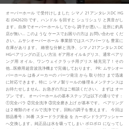
オーバーホール で受付けしました シマノ 21アンタレスDC HG
右 (042620) です。ハンドル を回すと シュリシュリ と異音がし
ます。自身でオーバーホールしてから 調子が悪い... 近所に釣具
店が無い... このような ケースでお困りの方は お問い合わせ くだ
さい。ムサシオーバーホール 事業部ではスペアパーツも 豊富に
在庫があります。 緻密な分解と洗浄、シマノ21アンタレスDC
HGベアリングの正しい方法 ギア用オイル＆グリス、通常ベアリ
ング用 オイル、ワンウェイクラッチ用グリス 補充完了！その
他...医療用超音波洗浄機まで完備しております。 PR: ムサシオー
バーホール は各メーカーの パーツ発注 から 取り付け まで迅速
に対応できます。特に シマノ製リールの修理＆メンテナンスは
お待たせしません。お急ぎの方はご相談ください。 まずは オー
プン です。 オーバーホールの基本ステップは以下の通りです：
①完全バラ ②完全洗浄 ③完全磨き上げ が基本です。 ベアリング
は２種類のオイルで洗浄です。回転の調子を整えます。 今回は
部品番号：36番 スタードラグ座金 を カーボンドラグワッシャー
へ交換します。純正品は水を吸ってしまい ボロボロ になってし