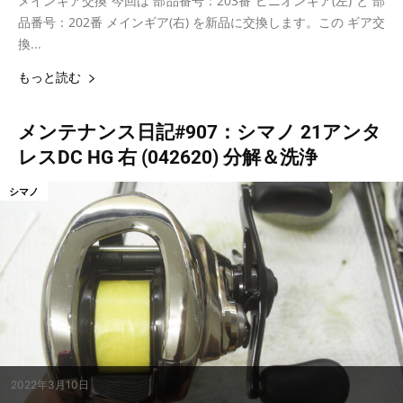
メインギア交換 今回は 部品番号：203番 ピニオンギア(左) と 部
品番号：202番 メインギア(右) を新品に交換します。この ギア交
換...
もっと読む
メンテナンス日記#907：シマノ 21アンタ
レスDC HG 右 (042620) 分解＆洗浄
シマノ
2022年3月10日