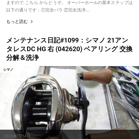
ますので こちら からどうぞ。 オーバーホールの基本ステップは
以下の通りです：①完全バラ ②完全洗浄...
もっと読む
メンテナンス日記#1099：シマノ 21アン
タレスDC HG 右 (042620) ベアリング 交換
分解＆洗浄
シマノ
2023年1月14日