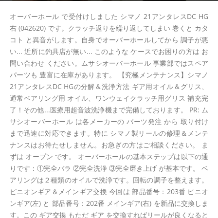
オーバーホール で受付けしました シマノ 21アンタレスDC HG
右 (042620) です。クラッチ返りを繰り返してしまい 巻くと カタ
コト と異音がします。自身でオーバーホールしてから 調子が悪
い... 近所に釣具店が無い... このような ケースでお困りの方は お
問い合わせ ください。ムサシオーバーホール 事業部ではスペア
パーツも 豊富に在庫があります。 【究極メンテナンス】シマノ
21アンタレスDC HGの分解＆洗浄方法 ギア用オイル＆グリス、
通常ベアリング用 オイル、ワンウェイクラッチ用グリス 補充完
了！その他...医療用超音波洗浄機まで完備しております。 PR: ム
サシオーバーホール は各メーカーの パーツ発注 から 取り付け
まで迅速に対応できます。特に シマノ製リールの修理＆メンテ
ナンスはお待たせしません。お急ぎの方はご相談ください。 ま
ずは オープン です。 オーバーホールの基本ステップは以下の通
りです：①完全バラ ②完全洗浄 ③完全磨き上げ が基本です。 ベ
アリングは２種類のオイルで洗浄です。回転の調子を整えます。
ピニオンギア＆メインギア交換 今回は 部品番号：203番 ピニオ
ンギア(左) と 部品番号：202番 メインギア(右) を新品に交換しま
す。この ギア交換 もただ ギア を交換すればリールが良くなると