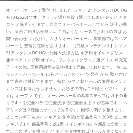
オーバーホール で受付けしました シマノ 21アンタレスDC HG
右 (042620) です。クラッチ返りを繰り返してしまい 巻くと カタ
コト と異音がします。自身でオーバーホールしてから 調子が悪
い... 近所に釣具店が無い... このような ケースでお困りの方は お
問い合わせ ください。ムサシオーバーホール 事業部ではスペア
パーツも 豊富に在庫があります。 【究極メンテナンス】シマノ
21アンタレスDC HGの分解＆洗浄方法 ギア用オイル＆グリス、
通常ベアリング用 オイル、ワンウェイクラッチ用グリス 補充完
了！その他...医療用超音波洗浄機まで完備しております。 PR: ム
サシオーバーホール は各メーカーの パーツ発注 から 取り付け
まで迅速に対応できます。特に シマノ製リールの修理＆メンテ
ナンスはお待たせしません。お急ぎの方はご相談ください。 ま
ずは オープン です。 オーバーホールの基本ステップは以下の通
りです：①完全バラ ②完全洗浄 ③完全磨き上げ が基本です。 ベ
アリングは２種類のオイルで洗浄です。回転の調子を整えます。
ピニオンギア＆メインギア交換 今回は 部品番号：203番 ピニオ
ンギア(左) と 部品番号：202番 メインギア(右) を新品に交換しま
す。この ギア交換 もただ ギア を交換すればリールが良くなると