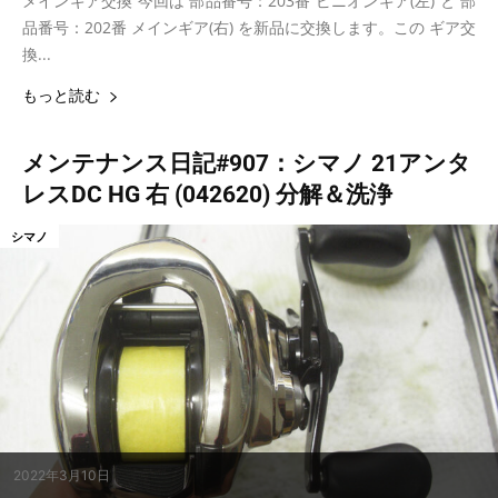
メインギア交換 今回は 部品番号：203番 ピニオンギア(左) と 部
品番号：202番 メインギア(右) を新品に交換します。この ギア交
換...
もっと読む
メンテナンス日記#907：シマノ 21アンタ
レスDC HG 右 (042620) 分解＆洗浄
シマノ
2022年3月10日