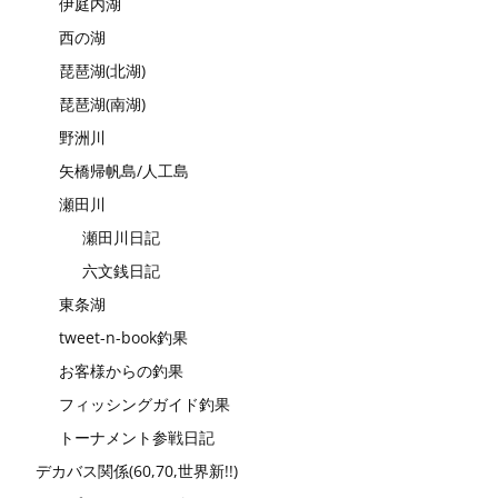
伊庭内湖
西の湖
琵琶湖(北湖)
琵琶湖(南湖)
野洲川
矢橋帰帆島/人工島
瀬田川
瀬田川日記
六文銭日記
東条湖
tweet-n-book釣果
お客様からの釣果
フィッシングガイド釣果
トーナメント参戦日記
デカバス関係(60,70,世界新!!)