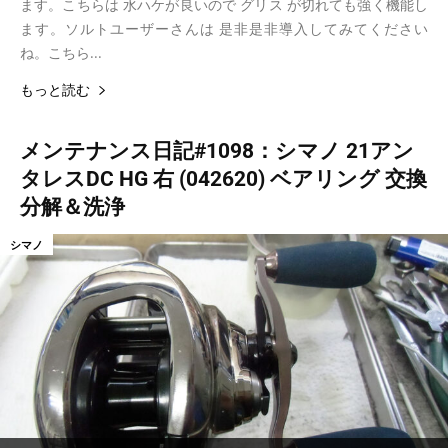
ます。こちらは 水ハケが良いので グリス が切れても強く機能し
ます。ソルトユーザーさんは 是非是非導入してみてください
ね。こちら...
もっと読む
メンテナンス日記#1098：シマノ 21アン
タレスDC HG 右 (042620) ベアリング 交換
分解＆洗浄
シマノ