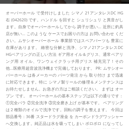
オーバーホール で受付けしました シマノ 21アンタレスDC HG
右 (042620) です。ハンドル を回すと シュリシュリ と異音がし
ます。自身でオーバーホールしてから 調子が悪い... 近所に釣具
店が無い... このような ケースでお困りの方は お問い合わせ くだ
さい。ムサシオーバーホール 事業部ではスペアパーツも 豊富に
在庫があります。 緻密な分解と洗浄、シマノ21アンタレスDC
HGベアリングの正しい方法 ギア用オイル＆グリス、通常ベアリ
ング用 オイル、ワンウェイクラッチ用グリス 補充完了！その
他...医療用超音波洗浄機まで完備しております。 PR: ムサシオー
バーホール は各メーカーの パーツ発注 から 取り付け まで迅速
に対応できます。特に シマノ製リールの修理＆メンテナンスは
お待たせしません。お急ぎの方はご相談ください。 まずは オー
プン です。 オーバーホールの基本ステップは以下の通りです：
①完全バラ ②完全洗浄 ③完全磨き上げ が基本です。 ベアリング
は２種類のオイルで洗浄です。回転の調子を整えます。 今回は
部品番号：36番 スタードラグ座金 を カーボンドラグワッシャー
へ交換します。純正品は水を吸ってしまい ボロボロ になってし