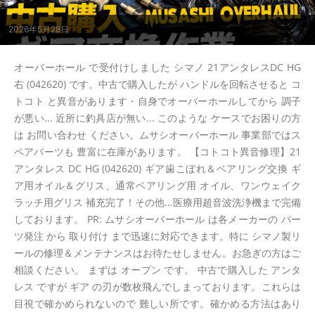
2026年5月28日
オーバーホール で受付けしました シマノ 21アンタレスDC HG
右 (042620) です。中古で購入したが ハンドルを回転させると コ
トコト と異音があります・自身でオーバーホールしてから 調子
が悪い... 近所に釣具店が無い... このような ケースでお困りの方
は お問い合わせ ください。ムサシオーバーホール 事業部ではス
ペアパーツも 豊富に在庫があります。 【コトコト異音修理】21
アンタレス DC HG (042620) ギア歯こぼれ＆ベアリング交換 ギ
ア用オイル＆グリス、通常ベアリング用 オイル、ワンウェイク
ラッチ用グリス 補充完了！その他...医療用超音波洗浄機まで完備
しております。 PR: ムサシオーバーホール は各メーカーの パー
ツ発注 から 取り付け まで迅速に対応できます。特に シマノ製リ
ールの修理＆メンテナンスはお待たせしません。お急ぎの方はご
相談ください。 まずは オープン です。 中古で購入した アンタ
レス ですが ギア の刃が数枚飛んでしまっております。これらは
目視で確かめられないので 難しい所です。確かめる方法はあり