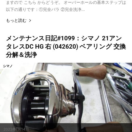
ますので こちら からどうぞ。 オーバーホールの基本ステップは
以下の通りです：①完全バラ ②完全洗浄...
もっと読む
メンテナンス日記#1099：シマノ 21アン
タレスDC HG 右 (042620) ベアリング 交換
分解＆洗浄
シマノ
2023年1月14日