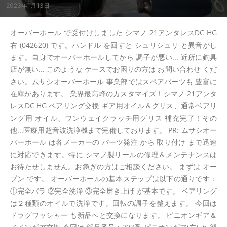
2023年1月13日
オーバーホール で受付けしました シマノ 21アンタレスDC HG
右 (042620) です。ハンドル を回すと シュリシュリ と異音がし
ます。自身でオーバーホールしてから 調子が悪い... 近所に釣具
店が無い... このような ケースでお困りの方は お問い合わせ くだ
さい。ムサシオーバーホール 事業部ではスペアパーツも 豊富に
在庫があります。 業界最高峰のカスタマイズ！シマノ 21アンタ
レスDC HG ベアリング交換 ギア用オイル＆グリス、通常ベアリ
ング用 オイル、ワンウェイクラッチ用グリス 補充完了！その
他...医療用超音波洗浄機まで完備しております。 PR: ムサシオー
バーホール は各メーカーの パーツ発注 から 取り付け まで迅速
に対応できます。特に シマノ製リールの修理＆メンテナンスは
お待たせしません。お急ぎの方はご相談ください。 まずは オー
プン です。 オーバーホールの基本ステップは以下の通りです：
①完全バラ ②完全洗浄 ③完全磨き上げ が基本です。 ベアリング
は２種類のオイルで洗浄です。回転の調子を整えます。 今回は
ドラグワッシャー も新品へと交換になります。 ピニオンギア＆