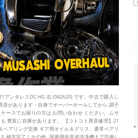
ー
カ
イ
ブ
ンタレスDC HG 右 (042620) です。中古で購入し
と異音があります・自身でオーバーホールしてから 調子
ような ケースでお困りの方は お問い合わせ ください。ムサ
も 豊富に在庫があります。 【コトコト異音修理】21
«
歯こぼれ＆ベアリング交換 ギア用オイル＆グリス、通常ベアリ
ス 補充完了！その他...医療用超音波洗浄機まで完備し