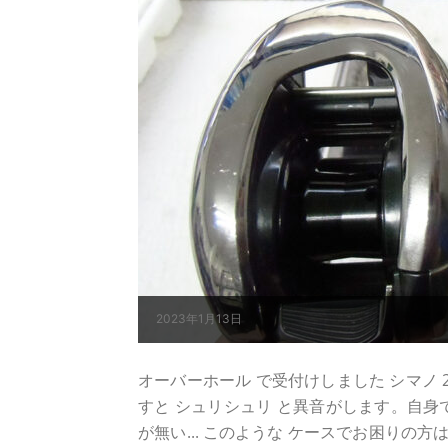
2023年1月13日
オーバーホール で受付けしました シマノ 21ア
すと シュリシュリ と異音がします。自身で
が無い... このような ケースでお困りの