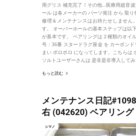
用グリス 補充完了！その他...医療用超音
ール は各メーカーの パーツ発注 から 取
修理＆メンテナンスはお待たせしません。
す。 オーバーホールの基本ステップは以下
が基本です。 ベアリングは２種類のオイル
号：36番 スタードラグ座金 を カーボ
まい ボロボロ になってします。こちらは
ソルトユーザーさんは 是非是非導入してみて
もっと読む
メンテナンス日記#1098
右 (042620) ベアリン
シマノ