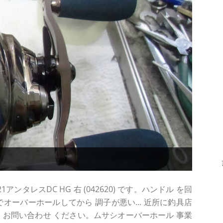
ンタレスDC HG 右 (042620) です。ハンドル を回
オーバーホールしてから 調子が悪い... 近所に釣具店
方は お問い合わせ ください。ムサシオーバーホール 事業