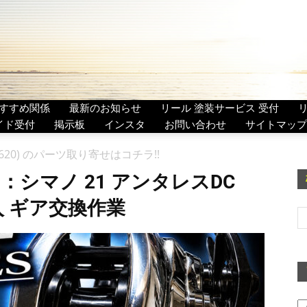
すすめ関係
最新のお知らせ
リール 塗装サービス 受付
イド受付
掲示板
インスタ
お問い合わせ
サイトマップ
2620) のパーツ取り寄せはコチラ!!
：シマノ 21 アンタレスDC
購入 ギア交換作業
ア