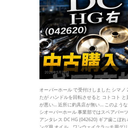
2026年5月28日
オーバーホール で受付けしました シマノ 21ア
たが ハンドルを回転させると コトコト 
が悪い... 近所に釣具店が無い... この
シオーバーホール 事業部ではスペアパーツ
アンタレス DC HG (042620) ギア
ング用 オイル、ワンウェイクラッチ用グリ