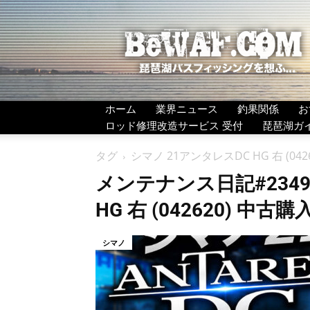
BeWAF
(ビ
ワ
エ
フ）
ホーム
業界ニュース
釣果関係
お
ロッド修理改造サービス 受付
琵琶湖ガ
タグ
シマノ 21アンタレスDC HG 右 (04
メンテナンス日記#2349
HG 右 (042620) 中古
シマノ