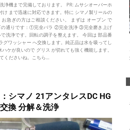
波洗浄機まで完備しております。 PR: ムサシオーバーホ
り付け まで迅速に対応できます。特に シマノ製リールの
お急ぎの方はご相談ください。 まずは オープン で
の通りです：①完全バラ ②完全洗浄 ③完全磨き上げ
で洗浄です。回転の調子を整えます。 今回は 部品番
ンドラグワッシャー へ交換します。純正品は水を吸ってし
 水ハケが良いので グリス が切れても強く機能します。
くださいね。こちら...
：シマノ 21アンタレスDC HG
グ 交換 分解＆洗浄