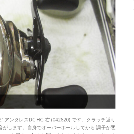
ンタレスDC HG 右 (042620) です。クラッチ返り
異音がします。自身でオーバーホールしてから 調子が悪