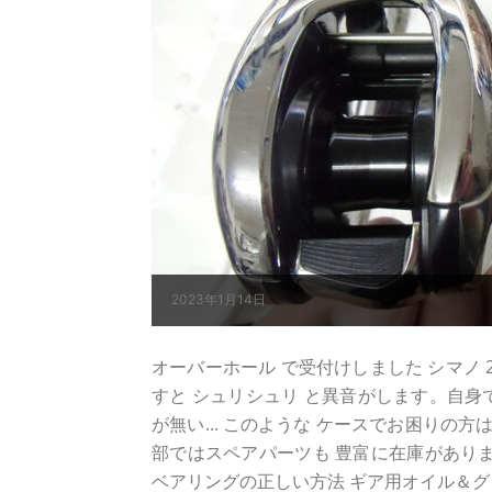
2023年1月14日
オーバーホール で受付けしました シマノ 21ア
すと シュリシュリ と異音がします。自身で
が無い... このような ケースでお困りの
部ではスペアパーツも 豊富に在庫がありま
ベアリングの正しい方法 ギア用オイル＆グ