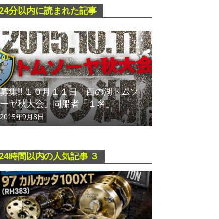
24分以内に読まれた記事
募集!! １０月１１日「西の湖トムソ
ーヤ秋大会」同船者「１名」
2015年9月8日
24時間以内の人気記事 ３