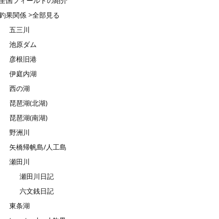
全国フィールドの紹介
釣果関係 >全部見る
五三川
池原ダム
彦根旧港
伊庭内湖
西の湖
琵琶湖(北湖)
琵琶湖(南湖)
野洲川
矢橋帰帆島/人工島
瀬田川
瀬田川日記
六文銭日記
東条湖