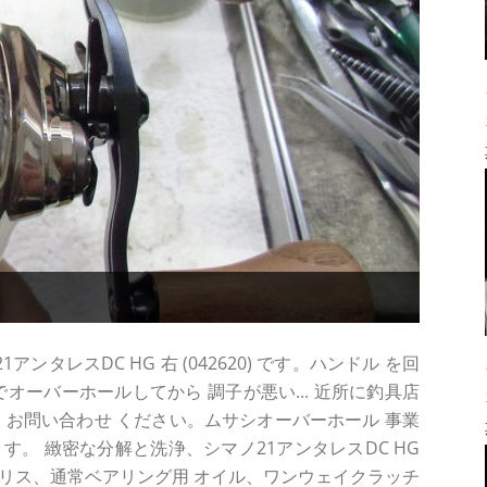
ンタレスDC HG 右 (042620) です。ハンドル を回
オーバーホールしてから 調子が悪い... 近所に釣具店
方は お問い合わせ ください。ムサシオーバーホール 事業
す。 緻密な分解と洗浄、シマノ21アンタレスDC HG
リス、通常ベアリング用 オイル、ワンウェイクラッチ