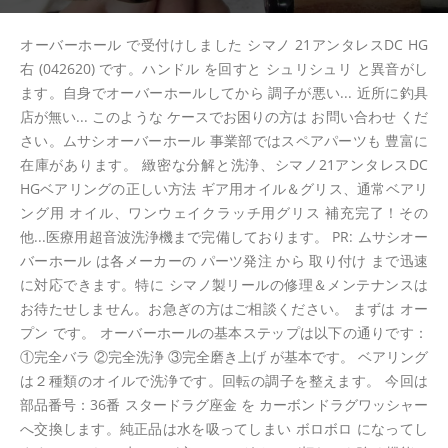
オーバーホール で受付けしました シマノ 21アンタレスDC HG
右 (042620) です。ハンドル を回すと シュリシュリ と異音がし
ます。自身でオーバーホールしてから 調子が悪い... 近所に釣具
店が無い... このような ケースでお困りの方は お問い合わせ くだ
さい。ムサシオーバーホール 事業部ではスペアパーツも 豊富に
在庫があります。 緻密な分解と洗浄、シマノ21アンタレスDC
HGベアリングの正しい方法 ギア用オイル＆グリス、通常ベアリ
ング用 オイル、ワンウェイクラッチ用グリス 補充完了！その
他...医療用超音波洗浄機まで完備しております。 PR: ムサシオー
バーホール は各メーカーの パーツ発注 から 取り付け まで迅速
に対応できます。特に シマノ製リールの修理＆メンテナンスは
お待たせしません。お急ぎの方はご相談ください。 まずは オー
プン です。 オーバーホールの基本ステップは以下の通りです：
①完全バラ ②完全洗浄 ③完全磨き上げ が基本です。 ベアリング
は２種類のオイルで洗浄です。回転の調子を整えます。 今回は
部品番号：36番 スタードラグ座金 を カーボンドラグワッシャー
へ交換します。純正品は水を吸ってしまい ボロボロ になってし