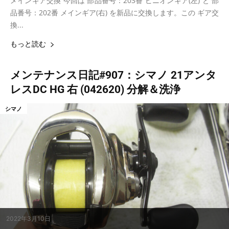
メインギア交換 今回は 部品番号：203番 ピニオンギア(左) と 部
品番号：202番 メインギア(右) を新品に交換します。この ギア交
換...
もっと読む
メンテナンス日記#907：シマノ 21アンタ
レスDC HG 右 (042620) 分解＆洗浄
シマノ
2022年3月10日