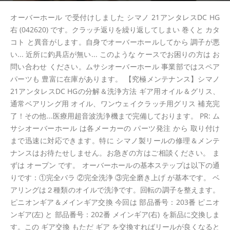
オーバーホール で受付けしました シマノ 21アンタレスDC HG
右 (042620) です。クラッチ返りを繰り返してしまい 巻くと カタ
コト と異音がします。自身でオーバーホールしてから 調子が悪
い... 近所に釣具店が無い... このような ケースでお困りの方は お
問い合わせ ください。ムサシオーバーホール 事業部ではスペア
パーツも 豊富に在庫があります。 【究極メンテナンス】シマノ
21アンタレスDC HGの分解＆洗浄方法 ギア用オイル＆グリス、
通常ベアリング用 オイル、ワンウェイクラッチ用グリス 補充完
了！その他...医療用超音波洗浄機まで完備しております。 PR: ム
サシオーバーホール は各メーカーの パーツ発注 から 取り付け
まで迅速に対応できます。特に シマノ製リールの修理＆メンテ
ナンスはお待たせしません。お急ぎの方はご相談ください。 ま
ずは オープン です。 オーバーホールの基本ステップは以下の通
りです：①完全バラ ②完全洗浄 ③完全磨き上げ が基本です。 ベ
アリングは２種類のオイルで洗浄です。回転の調子を整えます。
ピニオンギア＆メインギア交換 今回は 部品番号：203番 ピニオ
ンギア(左) と 部品番号：202番 メインギア(右) を新品に交換しま
す。この ギア交換 もただ ギア を交換すればリールが良くなると