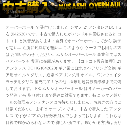
2026年5月28日
オーバーホール で受付けしました シマノ 21アンタレスDC HG
右 (042620) です。中古で購入したが ハンドルを回転させると コ
トコト と異音があります・自身でオーバーホールしてから 調子
が悪い... 近所に釣具店が無い... このような ケースでお困りの方
は お問い合わせ ください。ムサシオーバーホール 事業部ではス
ペアパーツも 豊富に在庫があります。 【コトコト異音修理】21
アンタレス DC HG (042620) ギア歯こぼれ＆ベアリング交換 ギ
ア用オイル＆グリス、通常ベアリング用 オイル、ワンウェイク
ラッチ用グリス 補充完了！その他...医療用超音波洗浄機まで完備
しております。 PR: ムサシオーバーホール は各メーカーの パー
ツ発注 から 取り付け まで迅速に対応できます。特に シマノ製リ
ールの修理＆メンテナンスはお待たせしません。お急ぎの方はご
相談ください。 まずは オープン です。 中古で購入した アンタ
レス ですが ギア の刃が数枚飛んでしまっております。これらは
目視で確かめられないので 難しい所です。確かめる方法はあり