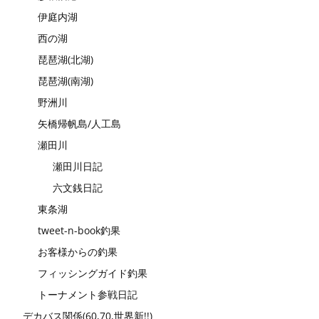
伊庭内湖
西の湖
琵琶湖(北湖)
琵琶湖(南湖)
野洲川
矢橋帰帆島/人工島
瀬田川
瀬田川日記
六文銭日記
東条湖
tweet-n-book釣果
お客様からの釣果
フィッシングガイド釣果
トーナメント参戦日記
デカバス関係(60,70,世界新!!)