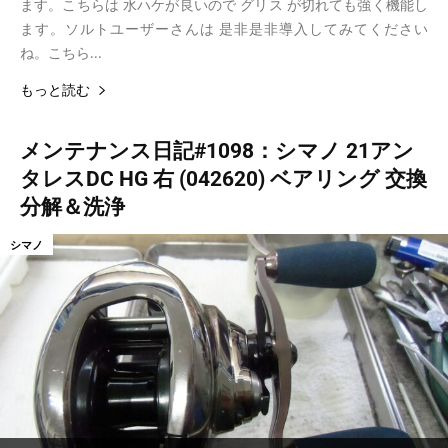
ます。こちらは 水ハケが良いので グリス が切れても強く機能し
ます。ソルトユーザーさんは 是非是非導入してみてください
ね。こちら...
もっと読む
メンテナンス日記#1098：シマノ 21アン
タレスDC HG 右 (042620) ベアリング 交換
分解＆洗浄
シマノ