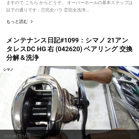
ますので こちら からどうぞ。 オーバーホールの基本ステップは
以下の通りです：①完全バラ ②完全洗浄...
もっと読む
メンテナンス日記#1099：シマノ 21アン
タレスDC HG 右 (042620) ベアリング 交換
分解＆洗浄
シマノ
2023年1月14日