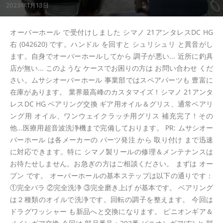
2023年1月13日
オーバーホール で受付けしました シマノ 21アンタレスDC HG
右 (042620) です。ハンドル を回すと シュリシュリ と異音がし
ます。自身でオーバーホールしてから 調子が悪い... 近所に釣具
店が無い... このような ケースでお困りの方は お問い合わせ くだ
さい。ムサシオーバーホール 事業部ではスペアパーツも 豊富に
在庫があります。 業界最高峰のカスタマイズ！シマノ 21アンタ
レスDC HG ベアリング交換 ギア用オイル＆グリス、通常ベアリ
ング用 オイル、ワンウェイクラッチ用グリス 補充完了！その
他...医療用超音波洗浄機まで完備しております。 PR: ムサシオー
バーホール は各メーカーの パーツ発注 から 取り付け まで迅速
に対応できます。特に シマノ製リールの修理＆メンテナンスは
お待たせしません。お急ぎの方はご相談ください。 まずは オー
プン です。 オーバーホールの基本ステップは以下の通りです：
①完全バラ ②完全洗浄 ③完全磨き上げ が基本です。 ベアリング
は２種類のオイルで洗浄です。回転の調子を整えます。 今回は
ドラグワッシャー も新品へと交換になります。 ピニオンギア＆