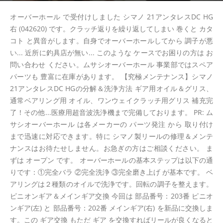
オーバーホール で受付けしました シマノ 21アンタレスDC HG
右 (042620) です。クラッチ返りを繰り返してしまい 巻くと カタ
コト と異音がします。自身でオーバーホールしてから 調子が悪
い... 近所に釣具店が無い... このような ケースでお困りの方は お
問い合わせ ください。ムサシオーバーホール 事業部ではスペア
パーツも 豊富に在庫があります。 【究極メンテナンス】シマノ
21アンタレスDC HGの分解＆洗浄方法 ギア用オイル＆グリス、
通常ベアリング用 オイル、ワンウェイクラッチ用グリス 補充完
了！その他...医療用超音波洗浄機まで完備しております。 PR: ム
サシオーバーホール は各メーカーの パーツ発注 から 取り付け
まで迅速に対応できます。特に シマノ製リールの修理＆メンテ
ナンスはお待たせしません。お急ぎの方はご相談ください。 ま
ずは オープン です。 オーバーホールの基本ステップは以下の通
りです：①完全バラ ②完全洗浄 ③完全磨き上げ が基本です。 ベ
アリングは２種類のオイルで洗浄です。回転の調子を整えます。
ピニオンギア＆メインギア交換 今回は 部品番号：203番 ピニオ
ンギア(左) と 部品番号：202番 メインギア(右) を新品に交換しま
す。この ギア交換 もただ ギア を交換すればリールが良くなると