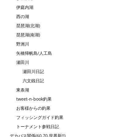
伊庭内湖
西の湖
琵琶湖(北湖)
琵琶湖(南湖)
野洲川
矢橋帰帆島/人工島
瀬田川
瀬田川日記
六文銭日記
東条湖
tweet-n-book釣果
お客様からの釣果
フィッシングガイド釣果
トーナメント参戦日記
デカバス関係(60,70,世界新!!)