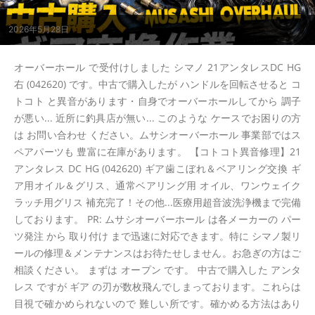
2026年5月28日
オーバーホール で受付けしました シマノ 21アンタレスDC HG
右 (042620) です。中古で購入したが ハンドルを回転させると コ
トコト と異音があります・自身でオーバーホールしてから 調子
が悪い... 近所に釣具店が無い... このような ケースでお困りの方
は お問い合わせ ください。ムサシオーバーホール 事業部ではス
ペアパーツも 豊富に在庫があります。 【コトコト異音修理】21
アンタレス DC HG (042620) ギア歯こぼれ＆ベアリング交換 ギ
ア用オイル＆グリス、通常ベアリング用 オイル、ワンウェイク
ラッチ用グリス 補充完了！その他...医療用超音波洗浄機まで完備
しております。 PR: ムサシオーバーホール は各メーカーの パー
ツ発注 から 取り付け まで迅速に対応できます。特に シマノ製リ
ールの修理＆メンテナンスはお待たせしません。お急ぎの方はご
相談ください。 まずは オープン です。 中古で購入した アンタ
レス ですが ギア の刃が数枚飛んでしまっております。これらは
目視で確かめられないので 難しい所です。確かめる方法はあり