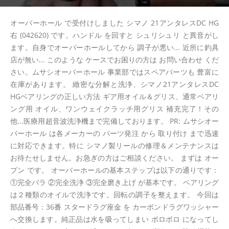
オーバーホール で受付けしました シマノ 21アンタレスDC HG
右 (042620) です。ハンドル を回すと シュリシュリ と異音がし
ます。自身でオーバーホールしてから 調子が悪い... 近所に釣具
店が無い... このような ケースでお困りの方は お問い合わせ くだ
さい。ムサシオーバーホール 事業部ではスペアパーツも 豊富に
在庫があります。 緻密な分解と洗浄、シマノ21アンタレスDC
HGベアリングの正しい方法 ギア用オイル＆グリス、通常ベアリ
ング用 オイル、ワンウェイクラッチ用グリス 補充完了！その
他...医療用超音波洗浄機まで完備しております。 PR: ムサシオー
バーホール は各メーカーの パーツ発注 から 取り付け まで迅速
に対応できます。特に シマノ製リールの修理＆メンテナンスは
お待たせしません。お急ぎの方はご相談ください。 まずは オー
プン です。 オーバーホールの基本ステップは以下の通りです：
①完全バラ ②完全洗浄 ③完全磨き上げ が基本です。 ベアリング
は２種類のオイルで洗浄です。回転の調子を整えます。 今回は
部品番号：36番 スタードラグ座金 を カーボンドラグワッシャー
へ交換します。純正品は水を吸ってしまい ボロボロ になってし