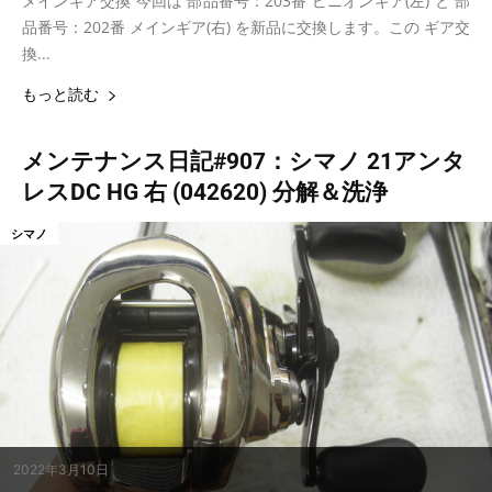
メインギア交換 今回は 部品番号：203番 ピニオンギア(左) と 部
品番号：202番 メインギア(右) を新品に交換します。この ギア交
換...
もっと読む
メンテナンス日記#907：シマノ 21アンタ
レスDC HG 右 (042620) 分解＆洗浄
シマノ
2022年3月10日