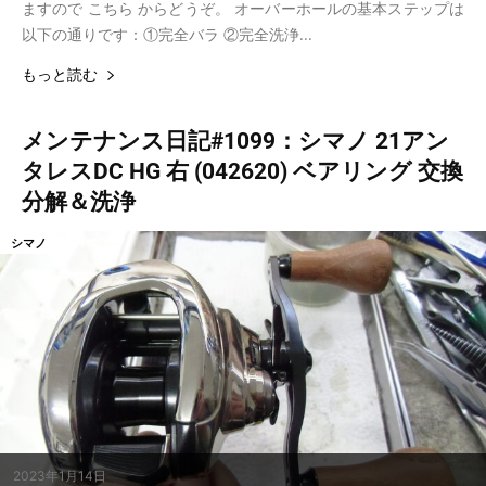
ますので こちら からどうぞ。 オーバーホールの基本ステップは
以下の通りです：①完全バラ ②完全洗浄...
もっと読む
メンテナンス日記#1099：シマノ 21アン
タレスDC HG 右 (042620) ベアリング 交換
分解＆洗浄
シマノ
2023年1月14日