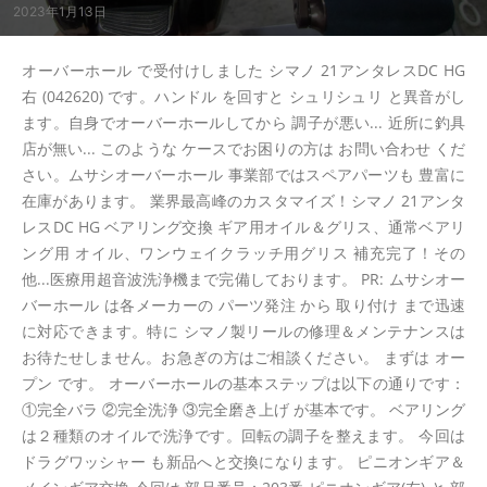
2023年1月13日
オーバーホール で受付けしました シマノ 21アンタレスDC HG
右 (042620) です。ハンドル を回すと シュリシュリ と異音がし
ます。自身でオーバーホールしてから 調子が悪い... 近所に釣具
店が無い... このような ケースでお困りの方は お問い合わせ くだ
さい。ムサシオーバーホール 事業部ではスペアパーツも 豊富に
在庫があります。 業界最高峰のカスタマイズ！シマノ 21アンタ
レスDC HG ベアリング交換 ギア用オイル＆グリス、通常ベアリ
ング用 オイル、ワンウェイクラッチ用グリス 補充完了！その
他...医療用超音波洗浄機まで完備しております。 PR: ムサシオー
バーホール は各メーカーの パーツ発注 から 取り付け まで迅速
に対応できます。特に シマノ製リールの修理＆メンテナンスは
お待たせしません。お急ぎの方はご相談ください。 まずは オー
プン です。 オーバーホールの基本ステップは以下の通りです：
①完全バラ ②完全洗浄 ③完全磨き上げ が基本です。 ベアリング
は２種類のオイルで洗浄です。回転の調子を整えます。 今回は
ドラグワッシャー も新品へと交換になります。 ピニオンギア＆