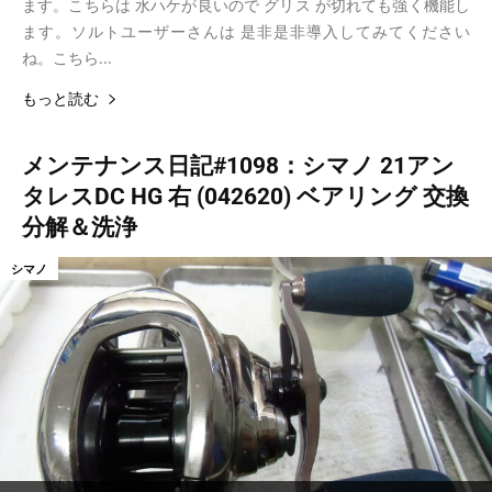
ます。こちらは 水ハケが良いので グリス が切れても強く機能し
ます。ソルトユーザーさんは 是非是非導入してみてください
ね。こちら...
もっと読む
メンテナンス日記#1098：シマノ 21アン
タレスDC HG 右 (042620) ベアリング 交換
分解＆洗浄
シマノ