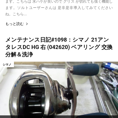
ます。こちらは 水ハケが良いので グリス が切れても強く機能し
ます。ソルトユーザーさんは 是非是非導入してみてください
ね。こちら...
もっと読む
メンテナンス日記#1098：シマノ 21アン
タレスDC HG 右 (042620) ベアリング 交換
分解＆洗浄
シマノ