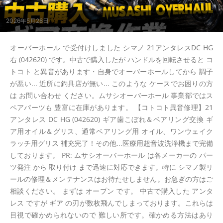
2026年5月28日
オーバーホール で受付けしました シマノ 21アンタレスDC HG
右 (042620) です。中古で購入したが ハンドルを回転させると コ
トコト と異音があります・自身でオーバーホールしてから 調子
が悪い... 近所に釣具店が無い... このような ケースでお困りの方
は お問い合わせ ください。ムサシオーバーホール 事業部ではス
ペアパーツも 豊富に在庫があります。 【コトコト異音修理】21
アンタレス DC HG (042620) ギア歯こぼれ＆ベアリング交換 ギ
ア用オイル＆グリス、通常ベアリング用 オイル、ワンウェイク
ラッチ用グリス 補充完了！その他...医療用超音波洗浄機まで完備
しております。 PR: ムサシオーバーホール は各メーカーの パー
ツ発注 から 取り付け まで迅速に対応できます。特に シマノ製リ
ールの修理＆メンテナンスはお待たせしません。お急ぎの方はご
相談ください。 まずは オープン です。 中古で購入した アンタ
レス ですが ギア の刃が数枚飛んでしまっております。これらは
目視で確かめられないので 難しい所です。確かめる方法はあり