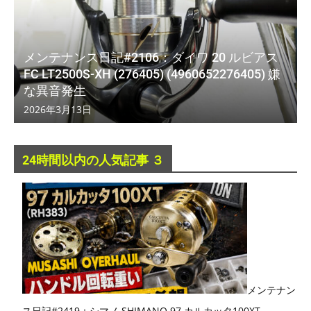
メンテナンス日記#2106：ダイワ 20 ルビアス
FC LT2500S-XH (276405) (4960652276405) 嫌
な異音発生
2026年3月13日
24時間以内の人気記事 ３
メンテナン
ス日記#2419：シマノ SHIMANO 97 カルカッタ100XT