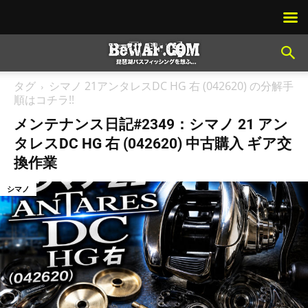
タグ
シマノ 21アンタレスDC HG 右 (042620) の分解手
順はコチラ!!
メンテナンス日記#2349：シマノ 21 アン
タレスDC HG 右 (042620) 中古購入 ギア交
換作業
シマノ