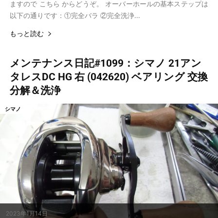
ますので こちら からどうぞ。 オーバーホールの基本ステップは
以下の通りです：①完全バラ ②完全洗浄...
もっと読む
メンテナンス日記#1099：シマノ 21アン
タレスDC HG 右 (042620) ベアリング 交換
分解＆洗浄
シマノ
2023年1月14日