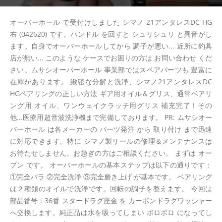
オーバーホール で受付けしました シマノ 21アンタレスDC HG
右 (042620) です。ハンドル を回すと シュリシュリ と異音がし
ます。自身でオーバーホールしてから 調子が悪い... 近所に釣具
店が無い... このような ケースでお困りの方は お問い合わせ くだ
さい。ムサシオーバーホール 事業部ではスペアパーツも 豊富に
在庫があります。 緻密な分解と洗浄、シマノ21アンタレスDC
HGベアリングの正しい方法 ギア用オイル＆グリス、通常ベアリ
ング用 オイル、ワンウェイクラッチ用グリス 補充完了！その
他...医療用超音波洗浄機まで完備しております。 PR: ムサシオー
バーホール は各メーカーの パーツ発注 から 取り付け まで迅速
に対応できます。特に シマノ製リールの修理＆メンテナンスは
お待たせしません。お急ぎの方はご相談ください。 まずは オー
プン です。 オーバーホールの基本ステップは以下の通りです：
①完全バラ ②完全洗浄 ③完全磨き上げ が基本です。 ベアリング
は２種類のオイルで洗浄です。回転の調子を整えます。 今回は
部品番号：36番 スタードラグ座金 を カーボンドラグワッシャー
へ交換します。純正品は水を吸ってしまい ボロボロ になってし