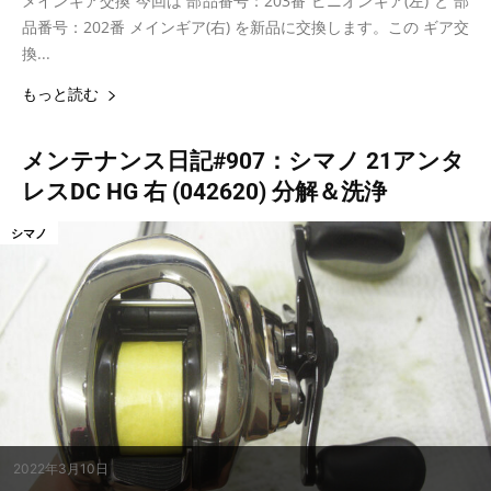
メインギア交換 今回は 部品番号：203番 ピニオンギア(左) と 部
品番号：202番 メインギア(右) を新品に交換します。この ギア交
換...
もっと読む
メンテナンス日記#907：シマノ 21アンタ
レスDC HG 右 (042620) 分解＆洗浄
シマノ
2022年3月10日