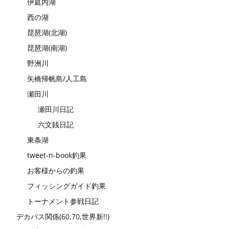
伊庭内湖
西の湖
琵琶湖(北湖)
琵琶湖(南湖)
野洲川
矢橋帰帆島/人工島
瀬田川
瀬田川日記
六文銭日記
東条湖
tweet-n-book釣果
お客様からの釣果
フィッシングガイド釣果
トーナメント参戦日記
デカバス関係(60,70,世界新!!)