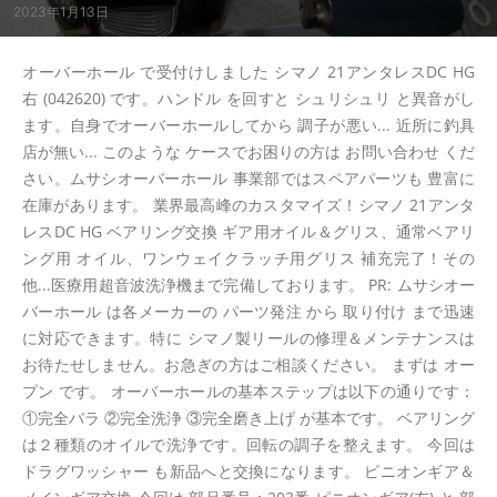
2023年1月13日
オーバーホール で受付けしました シマノ 21アンタレスDC HG
右 (042620) です。ハンドル を回すと シュリシュリ と異音がし
ます。自身でオーバーホールしてから 調子が悪い... 近所に釣具
店が無い... このような ケースでお困りの方は お問い合わせ くだ
さい。ムサシオーバーホール 事業部ではスペアパーツも 豊富に
在庫があります。 業界最高峰のカスタマイズ！シマノ 21アンタ
レスDC HG ベアリング交換 ギア用オイル＆グリス、通常ベアリ
ング用 オイル、ワンウェイクラッチ用グリス 補充完了！その
他...医療用超音波洗浄機まで完備しております。 PR: ムサシオー
バーホール は各メーカーの パーツ発注 から 取り付け まで迅速
に対応できます。特に シマノ製リールの修理＆メンテナンスは
お待たせしません。お急ぎの方はご相談ください。 まずは オー
プン です。 オーバーホールの基本ステップは以下の通りです：
①完全バラ ②完全洗浄 ③完全磨き上げ が基本です。 ベアリング
は２種類のオイルで洗浄です。回転の調子を整えます。 今回は
ドラグワッシャー も新品へと交換になります。 ピニオンギア＆