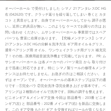
オーバーホール で受付けしました シマノ 21アンタレスDC HG
右 (042620) です。クラッチ返りを繰り返してしまい 巻くと カタ
コト と異音がします。自身でオーバーホールしてから 調子が悪
い... 近所に釣具店が無い... このような ケースでお困りの方は お
問い合わせ ください。ムサシオーバーホール 事業部ではスペア
パーツも 豊富に在庫があります。 【究極メンテナンス】シマノ
21アンタレスDC HGの分解＆洗浄方法 ギア用オイル＆グリス、
通常ベアリング用 オイル、ワンウェイクラッチ用グリス 補充完
了！その他...医療用超音波洗浄機まで完備しております。 PR: ム
サシオーバーホール は各メーカーの パーツ発注 から 取り付け
まで迅速に対応できます。特に シマノ製リールの修理＆メンテ
ナンスはお待たせしません。お急ぎの方はご相談ください。 ま
ずは オープン です。 オーバーホールの基本ステップは以下の通
りです：①完全バラ ②完全洗浄 ③完全磨き上げ が基本です。 ベ
アリングは２種類のオイルで洗浄です。回転の調子を整えます。
ピニオンギア＆メインギア交換 今回は 部品番号：203番 ピニオ
ンギア(左) と 部品番号：202番 メインギア(右) を新品に交換しま
す。この ギア交換 もただ ギア を交換すればリールが良くなると