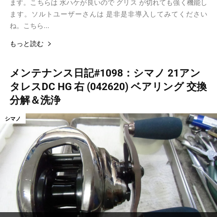
ます。こちらは 水ハケが良いので グリス が切れても強く機能し
ます。ソルトユーザーさんは 是非是非導入してみてください
ね。こちら...
もっと読む
メンテナンス日記#1098：シマノ 21アン
タレスDC HG 右 (042620) ベアリング 交換
分解＆洗浄
シマノ