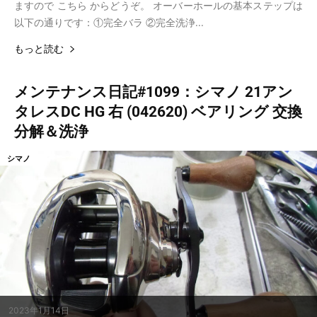
ますので こちら からどうぞ。 オーバーホールの基本ステップは
以下の通りです：①完全バラ ②完全洗浄...
もっと読む
メンテナンス日記#1099：シマノ 21アン
タレスDC HG 右 (042620) ベアリング 交換
分解＆洗浄
シマノ
2023年1月14日