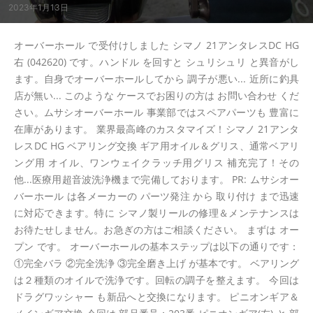
2023年1月13日
オーバーホール で受付けしました シマノ 21アンタレスDC HG
右 (042620) です。ハンドル を回すと シュリシュリ と異音がし
ます。自身でオーバーホールしてから 調子が悪い... 近所に釣具
店が無い... このような ケースでお困りの方は お問い合わせ くだ
さい。ムサシオーバーホール 事業部ではスペアパーツも 豊富に
在庫があります。 業界最高峰のカスタマイズ！シマノ 21アンタ
レスDC HG ベアリング交換 ギア用オイル＆グリス、通常ベアリ
ング用 オイル、ワンウェイクラッチ用グリス 補充完了！その
他...医療用超音波洗浄機まで完備しております。 PR: ムサシオー
バーホール は各メーカーの パーツ発注 から 取り付け まで迅速
に対応できます。特に シマノ製リールの修理＆メンテナンスは
お待たせしません。お急ぎの方はご相談ください。 まずは オー
プン です。 オーバーホールの基本ステップは以下の通りです：
①完全バラ ②完全洗浄 ③完全磨き上げ が基本です。 ベアリング
は２種類のオイルで洗浄です。回転の調子を整えます。 今回は
ドラグワッシャー も新品へと交換になります。 ピニオンギア＆