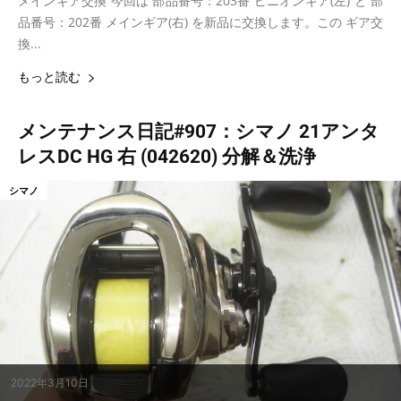
メインギア交換 今回は 部品番号：203番 ピニオンギア(左) と 部
品番号：202番 メインギア(右) を新品に交換します。この ギア交
換...
もっと読む
メンテナンス日記#907：シマノ 21アンタ
レスDC HG 右 (042620) 分解＆洗浄
シマノ
2022年3月10日