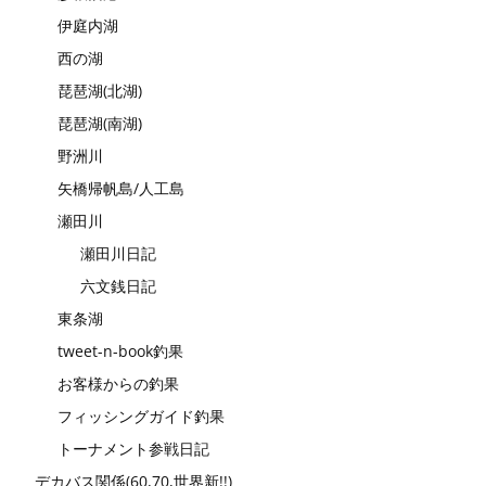
伊庭内湖
西の湖
琵琶湖(北湖)
琵琶湖(南湖)
野洲川
矢橋帰帆島/人工島
瀬田川
瀬田川日記
六文銭日記
東条湖
tweet-n-book釣果
お客様からの釣果
フィッシングガイド釣果
トーナメント参戦日記
デカバス関係(60,70,世界新!!)