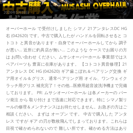
2026年5月28日
オーバーホール で受付けしました シマノ 21アンタレスDC HG
右 (042620) です。中古で購入したが ハンドルを回転させると コ
トコト と異音があります・自身でオーバーホールしてから 調子
が悪い... 近所に釣具店が無い... このような ケースでお困りの方
は お問い合わせ ください。ムサシオーバーホール 事業部ではス
ペアパーツも 豊富に在庫があります。 【コトコト異音修理】21
アンタレス DC HG (042620) ギア歯こぼれ＆ベアリング交換 ギ
ア用オイル＆グリス、通常ベアリング用 オイル、ワンウェイク
ラッチ用グリス 補充完了！その他...医療用超音波洗浄機まで完備
しております。 PR: ムサシオーバーホール は各メーカーの パー
ツ発注 から 取り付け まで迅速に対応できます。特に シマノ製リ
ールの修理＆メンテナンスはお待たせしません。お急ぎの方はご
相談ください。 まずは オープン です。 中古で購入した アンタ
レス ですが ギア の刃が数枚飛んでしまっております。これらは
目視で確かめられないので 難しい所です。確かめる方法はあり