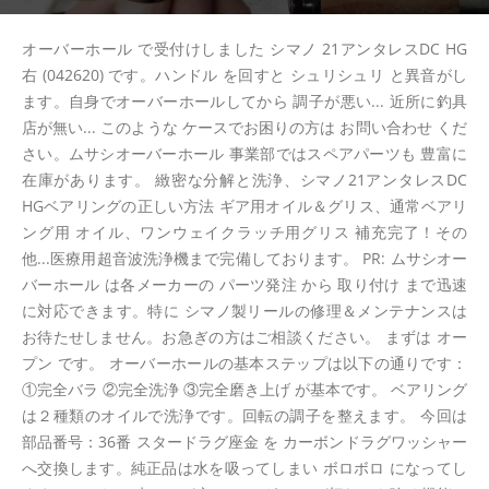
オーバーホール で受付けしました シマノ 21アンタレスDC HG
右 (042620) です。ハンドル を回すと シュリシュリ と異音がし
ます。自身でオーバーホールしてから 調子が悪い... 近所に釣具
店が無い... このような ケースでお困りの方は お問い合わせ くだ
さい。ムサシオーバーホール 事業部ではスペアパーツも 豊富に
在庫があります。 緻密な分解と洗浄、シマノ21アンタレスDC
HGベアリングの正しい方法 ギア用オイル＆グリス、通常ベアリ
ング用 オイル、ワンウェイクラッチ用グリス 補充完了！その
他...医療用超音波洗浄機まで完備しております。 PR: ムサシオー
バーホール は各メーカーの パーツ発注 から 取り付け まで迅速
に対応できます。特に シマノ製リールの修理＆メンテナンスは
お待たせしません。お急ぎの方はご相談ください。 まずは オー
プン です。 オーバーホールの基本ステップは以下の通りです：
①完全バラ ②完全洗浄 ③完全磨き上げ が基本です。 ベアリング
は２種類のオイルで洗浄です。回転の調子を整えます。 今回は
部品番号：36番 スタードラグ座金 を カーボンドラグワッシャー
へ交換します。純正品は水を吸ってしまい ボロボロ になってし