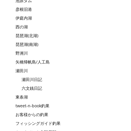
池原ダム
彦根旧港
伊庭内湖
西の湖
琵琶湖(北湖)
琵琶湖(南湖)
野洲川
矢橋帰帆島/人工島
瀬田川
瀬田川日記
六文銭日記
東条湖
tweet-n-book釣果
お客様からの釣果
フィッシングガイド釣果