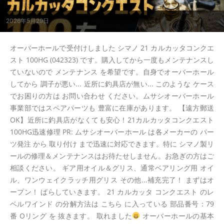
2026年5月29日
オーバーホールで受付けしました シマノ 21 カルカッタコンクエ
スト 100HG (042323) です。購入してから一度もメンテナンスし
ていないので メンテナンス を希望です。自身でオーバーホール
してから 調子が悪い... 近所に釣具店が無い... このような ケース
でお困りの方は お問い合わせ ください。ムサシオーバーホール
事業部ではスペアパーツも 豊富に在庫があります。 【遠方郵送
OK】近所に釣具店がなくても安心！21カルカッタコンクエスト
100HG迅速修理 PR: ムサシオーバーホール は各メーカーの パー
ツ発注 から 取り付け まで迅速に対応できます。特に シマノ製リ
ールの修理＆メンテナンスはお待たせしません。お急ぎの方はご
相談ください。 ギア用オイル＆グリス、通常ベアリング用 オイ
ル、ワンウェイクラッチ用グリス その他...補充完了！ まずはオ
ープン！ ばらしていきます。 21 カルカッタ コンクエスト のレ
ベルワインド の分解方法は こちら に入っている 部品番号：79
番 Oリング を 抜きます。 取れました
オーバーホールの基本