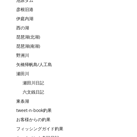
池原ダム
彦根旧港
伊庭内湖
西の湖
琵琶湖(北湖)
琵琶湖(南湖)
野洲川
矢橋帰帆島/人工島
瀬田川
瀬田川日記
六文銭日記
東条湖
tweet-n-book釣果
お客様からの釣果
フィッシングガイド釣果